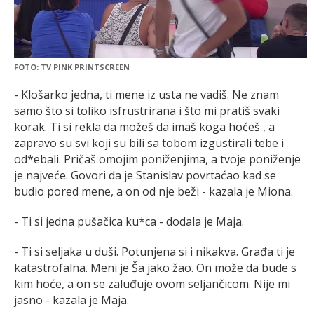
FOTO: TV PINK PRINTSCREEN
- Klošarko jedna, ti mene iz usta ne vadiš. Ne znam
samo što si toliko isfrustrirana i što mi pratiš svaki
korak. Ti si rekla da možeš da imaš koga hoćeš , a
zapravo su svi koji su bili sa tobom izgustirali tebe i
od*ebali. Pričaš omojim poniženjima, a tvoje poniženje
je najveće. Govori da je Stanislav povrtaćao kad se
budio pored mene, a on od nje beži - kazala je Miona.
- Ti si jedna pušačica ku*ca - dodala je Maja.
- Ti si seljaka u duši. Potunjena si i nikakva. Građa ti je
katastrofalna. Meni je Ša jako žao. On može da bude s
kim hoće, a on se zaluđuje ovom seljančicom. Nije mi
jasno - kazala je Maja.