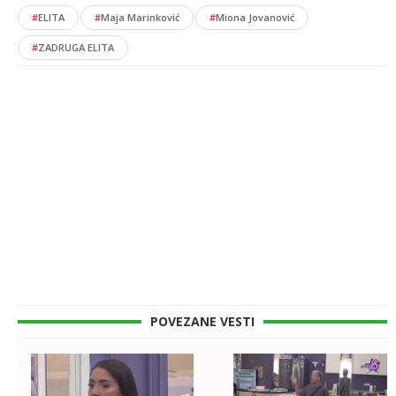
#
ELITA
#
Maja Marinković
#
Miona Jovanović
#
ZADRUGA ELITA
POVEZANE VESTI