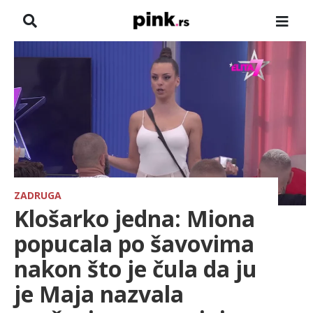
NASLOVNA
VESTI
ZADRUGA
SHOWBIZ
HRONIKA
ZADRUGA
Klošarko jedna: Miona
FARMERI
popucala po šavovima
nakon što je čula da ju
TV
je Maja nazvala
SPORT