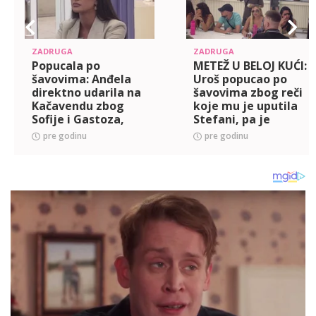
ZADRUGA
ZADRUGA
Popucala po
METEŽ U BELOJ KUĆI:
šavovima: Anđela
Uroš popucao po
direktno udarila na
šavovima zbog reči
Kačavendu zbog
koje mu je uputila
Sofije i Gastoza,
Stefani, pa je
nastao muk u Beloj
isprozivao nakon
pre godinu
pre godinu
kući! (VIDEO)
što je pohvalila
Sofiju! (VIDEO)