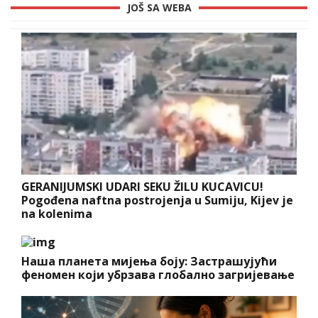
JOŠ SA WEBA
GERANIJUMSKI UDARI SEKU ŽILU KUCAVICU!
Pogođena naftna postrojenja u Sumiju, Kijev je
na kolenima
Наша планета мијења боју: Застрашујући
феномен који убрзава глобално загријевање