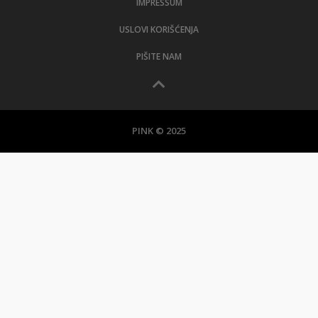
IMPRESSUM
USLOVI KORIŠĆENJA
PIŠITE NAM
PINK © 2025