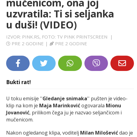
mučenicom, ona joj
LIFESTYLE
uzvratila: Ti si seljanka
u duši! (VIDEO)
EXTRA
IZVOR: PINK.RS, FOTO: TV PINK PRINTSCREEN
|
PRE 2 GODINE
|
PRE 2 GODINE
Bukti rat!
U toku emisije ''
Gledanje snimaka
'' pušten je video-
klip na kom je
Maja Marinković
ogovarala
Mionu
Jovanović
, prilikom čega ju je nazvao seljančicom i
mučenicom.
Nakon ogledanog klipa, voditelj
Milan Milošević
dao je