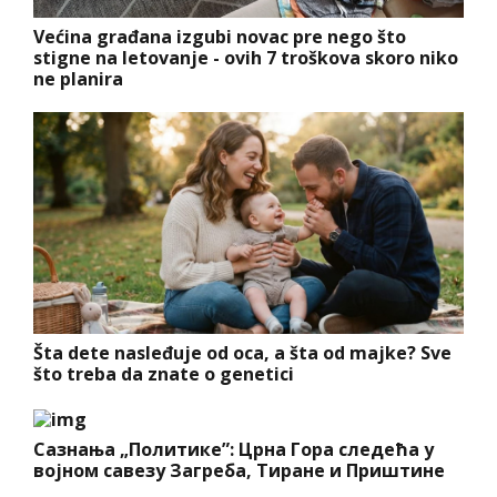
Većina građana izgubi novac pre nego što
stigne na letovanje - ovih 7 troškova skoro niko
ne planira
Šta dete nasleđuje od oca, a šta od majke? Sve
što treba da znate o genetici
Сазнања „Политике”: Црна Гора следећа у
војном савезу Загреба, Тиране и Приштине