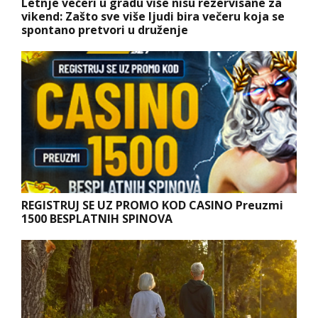
Letnje večeri u gradu više nisu rezervisane za
vikend: Zašto sve više ljudi bira večeru koja se
spontano pretvori u druženje
REGISTRUJ SE UZ PROMO KOD CASINO Preuzmi
1500 BESPLATNIH SPINOVA