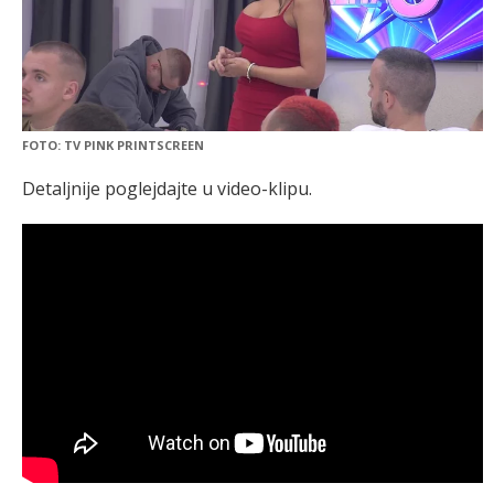
FOTO: TV PINK PRINTSCREEN
Detaljnije poglejdajte u video-klipu.