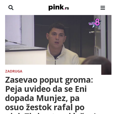
NASLOVNA
VESTI
ZADRUGA
SHOWBIZ
HRONIKA
ZADRUGA
Zasevao poput groma:
FARMERI
Peja uvideo da se Eni
dopada Munjez, pa
TV
osuo žestok rafal po
SPORT