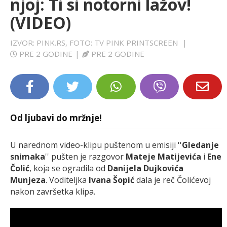
njoj: Ti si notorni lažov!
LIFESTYLE
(VIDEO)
EXTRA
IZVOR: PINK.RS, FOTO: TV PINK PRINTSCREEN
|
PRE 2 GODINE
|
PRE 2 GODINE
Od ljubavi do mržnje!
U narednom video-klipu puštenom u emisiji ''
Gledanje
snimaka
'' pušten je razgovor
Mateje Matijevića
i
Ene
Čolić
, koja se ogradila od
Danijela Dujkovića
Munjeza
. Voditeljka
Ivana Šopić
dala je reč Čolićevoj
nakon završetka klipa.