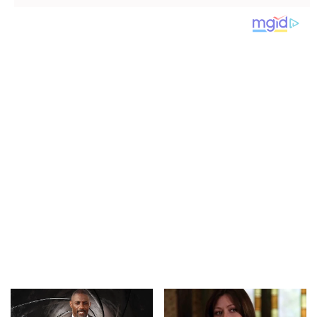
groma, pa razvezao
zasevao poput
jezik: PLAKAL
GROMA! (VIDEO)