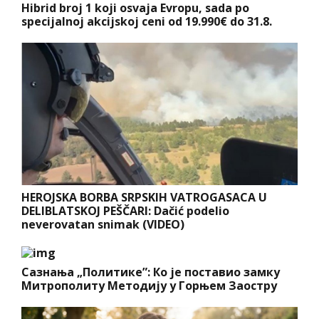
Hibrid broj 1 koji osvaja Evropu, sada po
specijalnoj akcijskoj ceni od 19.990€ do 31.8.
HEROJSKA BORBA SRPSKIH VATROGASACA U
DELIBLATSKOJ PEŠČARI: Dačić podelio
neverovatan snimak (VIDEO)
Сазнања „Политике”: Ко је поставио замку
Митрополиту Методију у Горњем Заостру