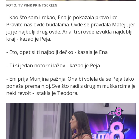
FOTO: TV PINK PRINTSCREEN
- Kao što sam i rekao, Ena je pokazala pravo lice.
Pravite nas ovde budalama. Ovde se pravdala Mateji, jer
joj je najbolji drug ovde. Ana, ti si ovde izvukla najdeblji
kraj - kazao je Peja.
- Eto, opet si ti najbolji dečko - kazala je Ena.
- Ti si jedan notorni lažov - kazao je Peja.
- Eni prija Munjina pažnja. Ona bi volela da se Peja tako
ponaša prema njoj. Sve što radi s drugim muškarcima je
neki revolt - istakla je Teodora.