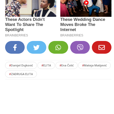
#
Danijel Dujković
#
ELITA
#
Ena Čolić
#
Mateja Matijević
#
ZADRUGA ELITA