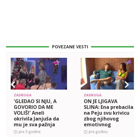
POVEZANE VESTI
ZADRUGA
ZADRUGA
'GLEDAO SI NJU, A
ON JE LJIGAVA
GOVORIO DA ME
SLINA: Ena prebacila
VOLIŠ!' Aneli
na Peju svu krivicu
okrivila Janjuša da
zbog njihovog
mu je sva pažnja
emotivnog
usmerena ka Maji,
brodoloma, on
pre 3 godine
pre godinu
on zasevao poput
doleteo do nje, pa