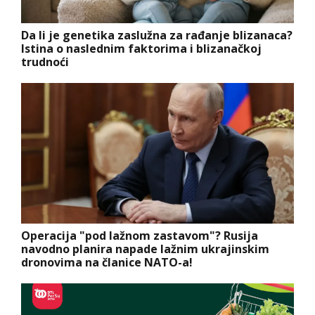
Da li je genetika zaslužna za rađanje blizanaca?
Istina o naslednim faktorima i blizanačkoj
trudnoći
Operacija "pod lažnom zastavom"? Rusija
navodno planira napade lažnim ukrajinskim
dronovima na članice NATO-a!