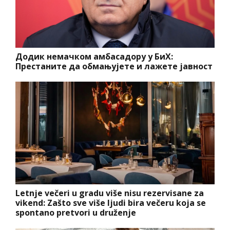
Додик немачком амбасадору у БиХ:
Престаните да обмањујете и лажете јавност
Letnje večeri u gradu više nisu rezervisane za
vikend: Zašto sve više ljudi bira večeru koja se
spontano pretvori u druženje