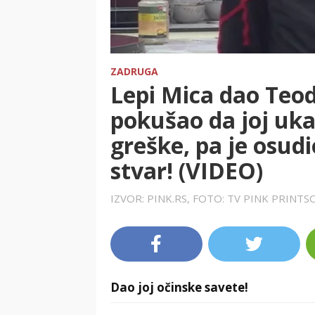
ZADRUGA
Lepi Mica dao Teod
pokušao da joj uka
greške, pa je osud
stvar! (VIDEO)
IZVOR: PINK.RS, FOTO: TV PINK PRINT
Dao joj očinske savete!