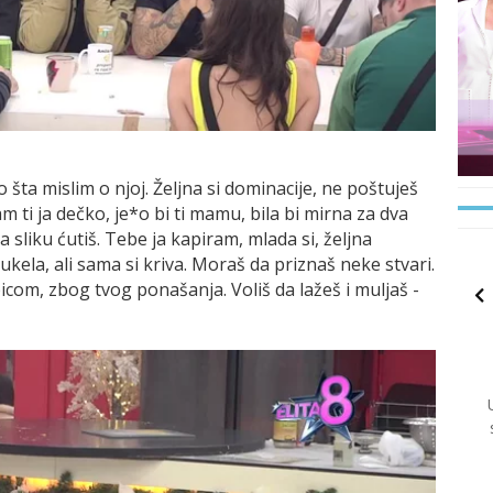
 šta mislim o njoj. Željna si dominacije, ne poštuješ
sam ti ja dečko, je*o bi ti mamu, bila bi mirna za dva
 sliku ćutiš. Tebe ja kapiram, mlada si, željna
žukela, ali sama si kriva. Moraš da priznaš neke stvari.
om, zbog tvog ponašanja. Voliš da lažeš i muljaš -