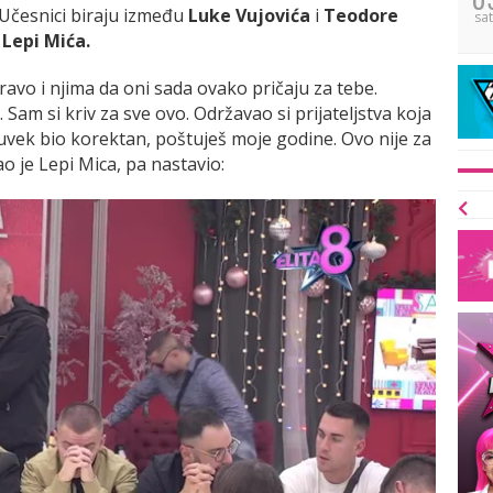
 Učesnici biraju između
Luke Vujovića
i
Teodore
sat
Lepi Mića.
 pravo i njima da oni sada ovako pričaju za tebe.
am si kriv za sve ovo. Održavao si prijateljstva koja
uvek bio korektan, poštuješ moje godine. Ovo nije za
o je Lepi Mica, pa nastavio: