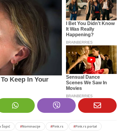
a Šopić
#
Nominacije
#
Pink.rs
#
Pink.rs portal