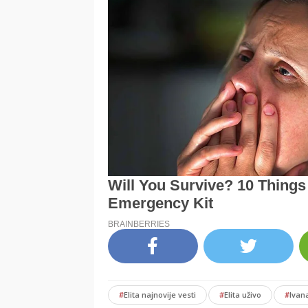
#
Elita najnovije vesti
#
Elita uživo
#
Ivan