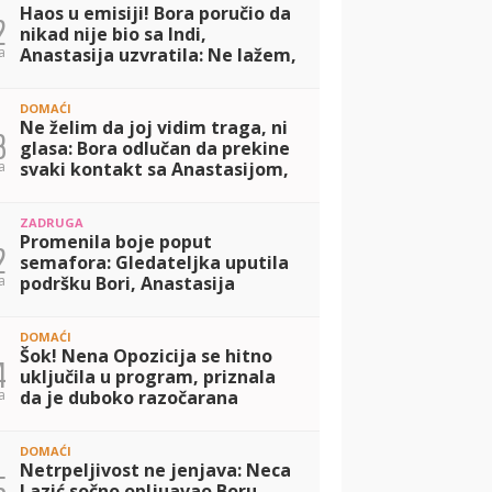
Haos u emisiji! Bora poručio da
2
nikad nije bio sa Indi,
a
Anastasija uzvratila: Ne lažem,
ponavljam njegove reči!
(VIDEO)
DOMAĆI
Ne želim da joj vidim traga, ni
3
glasa: Bora odlučan da prekine
a
svaki kontakt sa Anastasijom,
nakon poniženja koje mu je
priredila! (VIDEO)
ZADRUGA
Promenila boje poput
2
semafora: Gledateljka uputila
a
podršku Bori, Anastasija
odmah reagovala, pa zapenila
poput ekspres lonca! (VIDEO)
DOMAĆI
Šok! Nena Opozicija se hitno
4
uključila u program, priznala
a
da je duboko razočarana
Borom Santanom, pa osetila
njegov prekor na svojoj koži!
DOMAĆI
(VIDEO)
Netrpeljivost ne jenjava: Neca
5
Lazić sočno opljuavao Boru,