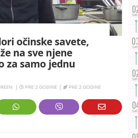
0
sat
ori očinske savete,
0
sat
že na sve njene
io za samo jednu
0
sat
SCREEN
|
PRE 2 GODINE
|
PRE 2 GODINE
0
sat
0