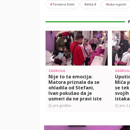
#
Teodora Delić
#
elita 8
#
luka vujović
ZADRUGA
ZADRUG
Nije to ta emocija:
Uputio
Matora priznala da se
Mića p
ohladila od Stefani,
se tek
Ivan pokušao da je
svojih
usmeri da ne pravi iste
istaka
greške! (VIDEO)
ono št
pre godinu
pre 2 
(VIDEO