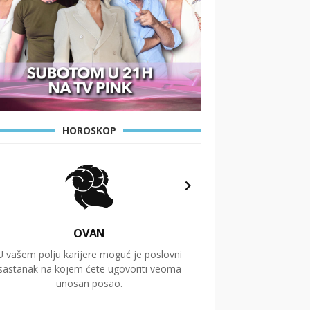
HOROSKOP
OVAN
U vašem polju karijere moguć je poslovni
Putovanja i čitav niz
sastanak na kojem ćete ugovoriti veoma
glavnu temu ovog 
unosan posao.
temelje dugoro