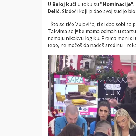
U
Beloj kući
u toku su
"Nominacije"
.
Delić.
Sledeći koji je dao svoj sud je bio
- Što se tiče Vujovića, ti si dao sebi za
Takvima se j*be mama odmah u startu. S
nemaju nikakvu logiku. Prema meni si 
tebe, ne možeš da nađeš sredinu - reka