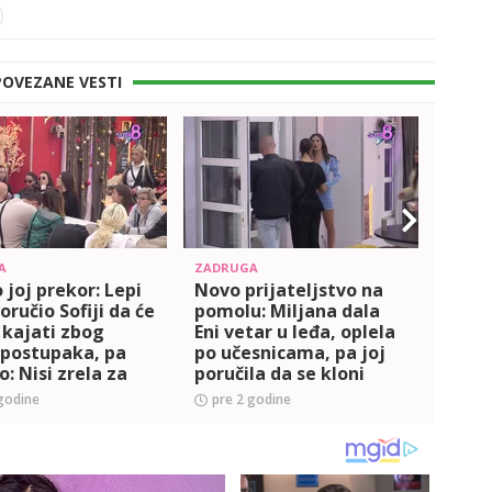
POVEZANE VESTI
A
ZADRUGA
POLITI
 joj prekor: Lepi
Novo prijateljstvo na
'PRA
oručio Sofiji da će
pomolu: Miljana dala
DA M
 kajati zbog
Eni vetar u leđa, oplela
MILI
 postupaka, pa
po učesnicama, pa joj
PLJES
o: Nisi zrela za
poručila da se kloni
odgo
o pokušavaš!
Peje: Nije za tebe!
mons
godine
pre 2 godine
pre 
)
(VIDEO)
koje
dao l