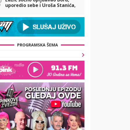
i
uporedio sebe i Uroša Stanića,
pa Santana dao svoj sud o
tome! (VIDEO)
PROGRAMSKA ŠEMA