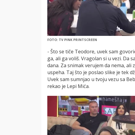
FOTO: TV PINK PRINTSCREEN
- Što se tiče Teodore, uvek sam govorio
ga, ali ga voliš. Vragolan si u vezi. Da 
dana. Za snimak verujem da nema, ali za
uspeha. Taj što je poslao slike je tek d
Uvek sam sumnjao u tvoju vezu sa Bebic
rekao je Lepi Mića.