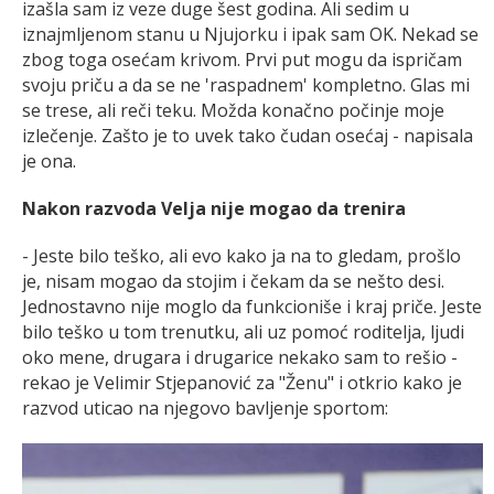
izašla sam iz veze duge šest godina. Ali sedim u
iznajmljenom stanu u Njujorku i ipak sam OK. Nekad se
zbog toga osećam krivom. Prvi put mogu da ispričam
svoju priču a da se ne 'raspadnem' kompletno. Glas mi
se trese, ali reči teku. Možda konačno počinje moje
izlečenje. Zašto je to uvek tako čudan osećaj - napisala
je ona.
Nakon razvoda Velja nije mogao da trenira
- Jeste bilo teško, ali evo kako ja na to gledam, prošlo
je, nisam mogao da stojim i čekam da se nešto desi.
Jednostavno nije moglo da funkcioniše i kraj priče. Jeste
bilo teško u tom trenutku, ali uz pomoć roditelja, ljudi
oko mene, drugara i drugarice nekako sam to rešio -
rekao je Velimir Stjepanović za "Ženu" i otkrio kako je
razvod uticao na njegovo bavljenje sportom: