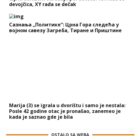
devojčica, XY rađa se dečak
Сазнања „Политике”: Црна Гора следећа у
војном савезу Загреба, Тиране и Приштине
Marija (3) se igrala u dvorištu i samo je nestala:
Posle 42 godine otac je pronašao, zanemeo je
kada je saznao gde je bila
OSTALO SA WEBA