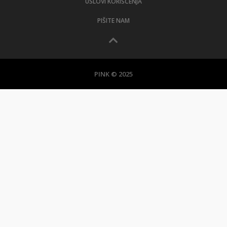
USLOVI KORIŠĆENJA
PIŠITE NAM
PINK © 2025