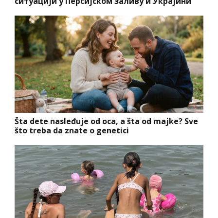
ситуацији у Персијском заливу и Украјини
Šta dete nasleđuje od oca, a šta od majke? Sve
što treba da znate o genetici