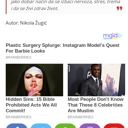
jako dobar način da se izbaci nervoza, stres, trema
i da se živi zdrav život.
Autor: Nikola Žugić