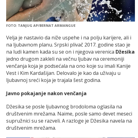
FOTO: TANJUG AP/BERNAT ARMANGUE
Velja je nastavio da niže uspehe i na polju karijere, ali i
na ljubavnom planu. Srpski plivač 2017. godine stao je
na ludi kamen kada su se on i njegova verenica
Džesika
jedno drugom zakleli na večnu ljubav na ceremoniji
venčanja koja je podsećala na ono koje su imali Kanije
Vest i Kim Kardašijan. Delovalo je kao da uživaju u
ljubavnoj sreći koja je trajala šest godina.
Javno pokajanje nakon venčanja
Džesika se posle ljubavnog brodoloma oglasila na
društvenim mrežama. Naime, posle samo devet meseci
supružnici su se razveli. A razloge je Džesika navela na
društvenim mrežama.