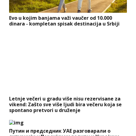
Evo u kojim banjama važi vaučer od 10.000
dinara - kompletan spisak destinacija u Srbiji
Letnje večeri u gradu više nisu rezervisane za
vikend: Zašto sve više ljudi bira večeru koja se
spontano pretvori u druženje
Путин и председник УАЕ разговарали о