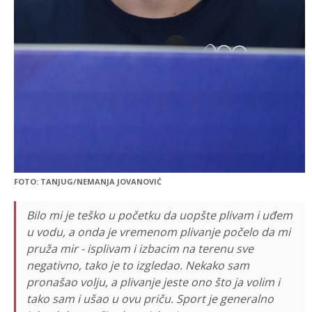
FOTO: TANJUG/NEMANJA JOVANOVIĆ
Bilo mi je teško u početku da uopšte plivam i uđem
u vodu, a onda je vremenom plivanje počelo da mi
pruža mir - isplivam i izbacim na terenu sve
negativno, tako je to izgledao. Nekako sam
pronašao volju, a plivanje jeste ono što ja volim i
tako sam i ušao u ovu priču. Sport je generalno