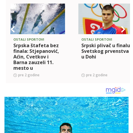
OSTALI SPORTOVI
OSTALI SPORTOVI
Srpska štafeta bez
Srpski plivač u finalu
finala: Stjepanović,
Svetskog prvenstva
Aćin, Cvetkov i
u Dohi
Barna zauzeli 11.
mesto u
kvalifikacijama!
pre 2 godine
pre 2 godine