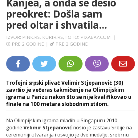
Kanjea, a onda se desio
LIFESTYLE
preokret: Došla sam
pred oltar i shvatila...
EXTRA
IZVOR: PINK.RS, KURIR.RS, FOTO: PIXABAY.COM
|
PRE 2 GODINE
|
PRE 2 GODINE
Trofejni srpski plivač Velimir Stjepanović (30)
završio je večeras takmičenje na Olimpijskim
igrama u Parizu nakon što se nije kvalifikovao u
finale na 100 metara slobodnim stilom.
Na Olimpijskim igrama mladih u Singapuru 2010.
godine
Velimir Stjepanović
nosio je zastavu Srbije na
ceremoniji otvaranja i osvojio je dve medalje, srebrnu