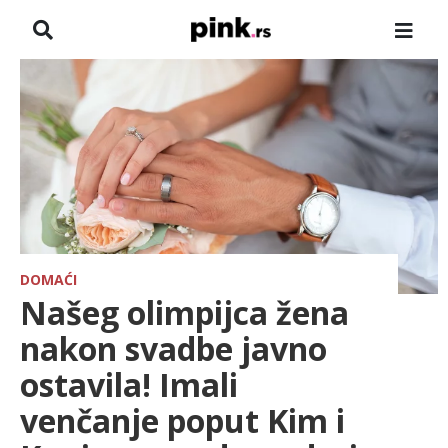
NASLOVNA
VESTI
ZADRUGA
SHOWBIZ
HRONIKA
DOMAĆI
Našeg olimpijca žena
FARMERI
nakon svadbe javno
ostavila! Imali
TV
venčanje poput Kim i
SPORT