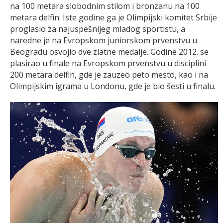
na 100 metara slobodnim stilom i bronzanu na 100
metara delfin. Iste godine ga je Olimpijski komitet Srbije
proglasio za najuspešnijeg mladog sportistu, a
naredne je na Evropskom juniorskom prvenstvu u
Beogradu osvojio dve zlatne medalje. Godine 2012. se
plasirao u finale na Evropskom prvenstvu u disciplini
200 metara delfin, gde je zauzeo peto mesto, kao i na
Olimpijskim igrama u Londonu, gde je bio šesti u finalu.