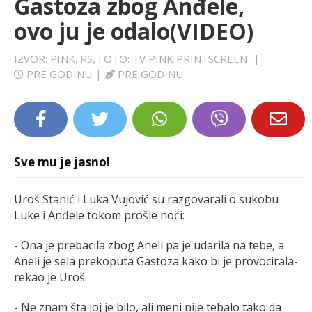
Gastoza zbog Anđele,
LIFESTYLE
ovo ju je odalo(VIDEO)
EXTRA
IZVOR: PINK,.RS, FOTO: TV PINK PRINTSCREEN
|
PRE GODINU
|
PRE GODINU
Sve mu je jasno!
Uroš Stanić i Luka Vujović su razgovarali o sukobu
Luke i Anđele tokom prošle noći:
- Ona je prebacila zbog Aneli pa je udarila na tebe, a
Aneli je sela prekoputa Gastoza kako bi je provocirala-
rekao je Uroš.
- Ne znam šta joj je bilo, ali meni nije tebalo tako da