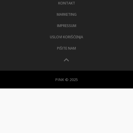
KONTAKT
MARKETING
IMPRESSUM
USLOVI KORIŠĆENJA
PIŠITE NAM
PINK © 2025