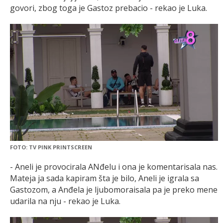
govori, zbog toga je Gastoz prebacio - rekao je Luka.
FOTO: TV PINK PRINTSCREEN
- Aneli je provocirala ANđelu i ona je komentarisala nas.
Mateja ja sada kapiram šta je bilo, Aneli je igrala sa
Gastozom, a Anđela je ljubomoraisala pa je preko mene
udarila na nju - rekao je Luka.