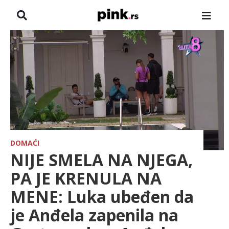
NASLOVNA
VESTI
ZADRUGA
SHOWBIZ
HRONIKA
DOMAĆI
NIJE SMELA NA NJEGA,
FARMERI
PA JE KRENULA NA
MENE: Luka ubeđen da
TV
je Anđela zapenila na
SPORT