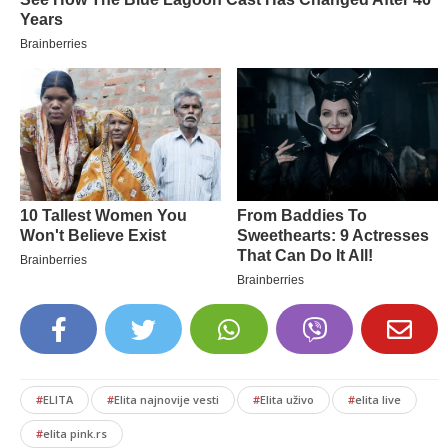
#
ELITA
#
Elita najnovije vesti
#
Elita uživo
#
elita live
#
elita pink.rs