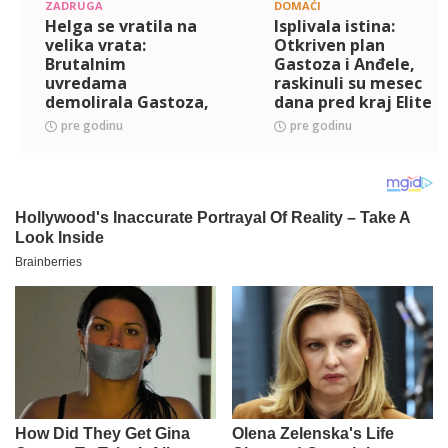
ZADRUGA
DOMAĆI
Helga se vratila na
Isplivala istina:
velika vrata:
Otkriven plan
Brutalnim
Gastoza i Anđele,
uvredama
raskinuli su mesec
demolirala Gastoza,
dana pred kraj Elite
on shvatio koliko je
8 zbog jedne stvari
pre godinu
pre godinu
sati! (VIDEO)
(VIDEO)