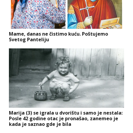
Mame, danas ne čistimo kuću. Poštujemo
Svetog Panteliju
Marija (3) se igrala u dvorištu i samo je nestala:
Posle 42 godine otac je pronašao, zanemeo je
kada je saznao gde je bila