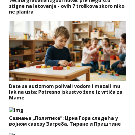
Većina građana izgubi novac pre nego što
stigne na letovanje - ovih 7 troškova skoro niko
ne planira
Dete sa autizmom polivali vodom i mazali mu
lak na usta: Potresno iskustvo žene iz vrtića za
Mame
Сазнања „Политике”: Црна Гора следећа у
војном савезу Загреба, Тиране и Приштине