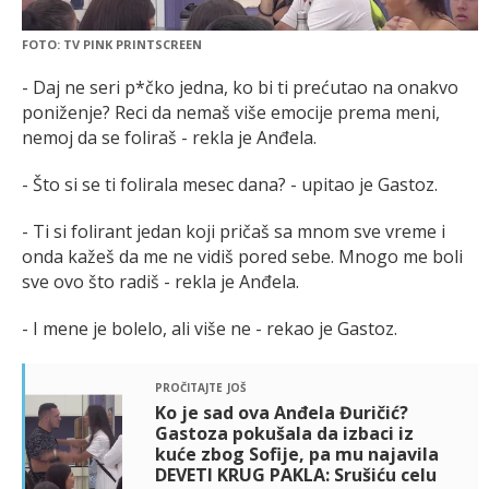
FOTO: TV PINK PRINTSCREEN
- Daj ne seri p*čko jedna, ko bi ti prećutao na onakvo
poniženje? Reci da nemaš više emocije prema meni,
nemoj da se foliraš - rekla je Anđela.
- Što si se ti folirala mesec dana? - upitao je Gastoz.
- Ti si folirant jedan koji pričaš sa mnom sve vreme i
onda kažeš da me ne vidiš pored sebe. Mnogo me boli
sve ovo što radiš - rekla je Anđela.
- I mene je bolelo, ali više ne - rekao je Gastoz.
pročitajte još
Ko je sad ova Anđela Đuričić?
Gastoza pokušala da izbaci iz
kuće zbog Sofije, pa mu najavila
DEVETI KRUG PAKLA: Srušiću celu