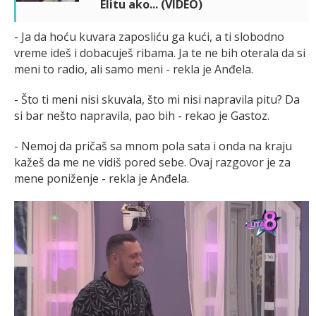
Elitu ako... (VIDEO)
- Ja da hoću kuvara zaposliću ga kući, a ti slobodno
vreme ideš i dobacuješ ribama. Ja te ne bih oterala da si
meni to radio, ali samo meni - rekla je Anđela.
- Što ti meni nisi skuvala, što mi nisi napravila pitu? Da
si bar nešto napravila, pao bih - rekao je Gastoz.
- Nemoj da pričaš sa mnom pola sata i onda na kraju
kažeš da me ne vidiš pored sebe. Ovaj razgovor je za
mene poniženje - rekla je Anđela.