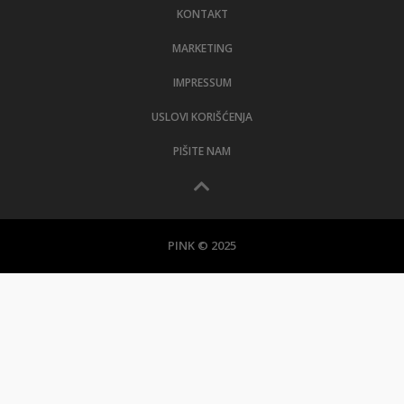
KONTAKT
MARKETING
IMPRESSUM
USLOVI KORIŠĆENJA
PIŠITE NAM
PINK © 2025