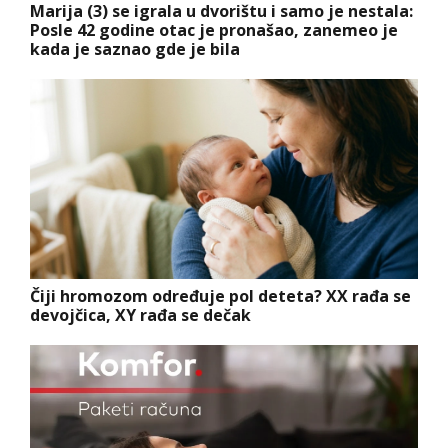
Marija (3) se igrala u dvorištu i samo je nestala:
Posle 42 godine otac je pronašao, zanemeo je
kada je saznao gde je bila
Čiji hromozom određuje pol deteta? XX rađa se
devojčica, XY rađa se dečak