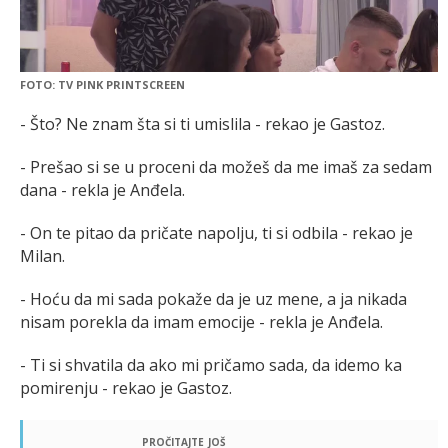
FOTO: TV PINK PRINTSCREEN
- Što? Ne znam šta si ti umislila - rekao je Gastoz.
- Prešao si se u proceni da možeš da me imaš za sedam
dana - rekla je Anđela.
- On te pitao da pričate napolju, ti si odbila - rekao je
Milan.
- Hoću da mi sada pokaže da je uz mene, a ja nikada
nisam porekla da imam emocije - rekla je Anđela.
- Ti si shvatila da ako mi pričamo sada, da idemo ka
pomirenju - rekao je Gastoz.
pročitajte još