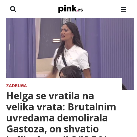
NASLOVNA
VESTI
ZADRUGA
SHOWBIZ
HRONIKA
ZADRUGA
Helga se vratila na
FARMERI
velika vrata: Brutalnim
uvredama demolirala
TV
Gastoza, on shvatio
SPORT