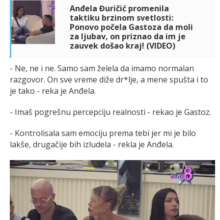
Anđela Đuričić promenila
taktiku brzinom svetlosti:
Ponovo počela Gastoza da moli
za ljubav, on priznao da im je
zauvek došao kraj! (VIDEO)
- Ne, ne i ne. Samo sam želela da imamo normalan
razgovor. On sve vreme diže dr*lje, a mene spušta i to
je tako - reka je Anđela.
- Imaš pogrešnu percepciju realnosti - rekao je Gastoz.
- Kontrolisala sam emociju prema tebi jer mi je bilo
lakše, drugačije bih izludela - rekla je Anđela.