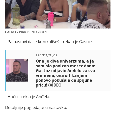
FOTO: TV PINK PRINTSCREEN
- Pa nastavi da je kontrolišeš - rekao je Gastoz.
pročitajte još
Ona je diva univerzuma, a ja
sam bio ponizan mesec dana:
Gastoz odjavio Anđelu za sva
vremena, ona urlikanjem
ponovo pokušala da spijune
priču! (VIDEO
- Hoću - rekla je Anđela.
Detaljnije pogledajte u nastavku.