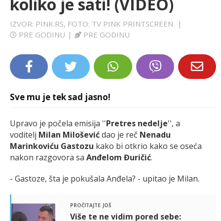
koliko je sati! (VIDEO)
LIFESTYLE
IZVOR: PINK.RS, FOTO: TV PINK PRINTSCREEN
|
PRE GODINU
|
PRE GODINU
EXTRA
Sve mu je tek sad jasno!
Upravo je počela emisija ''
Pretres nedelje
'', a
voditelj
Milan Milošević
dao je reč
Nenadu
Marinkoviću Gastozu
kako bi otkrio kako se oseća
nakon razgovora sa
Anđelom Đuričić
.
- Gastoze, šta je pokušala Anđela? - upitao je Milan.
pročitajte još
Više te ne vidim pored sebe: