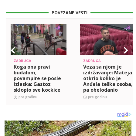
POVEZANE VESTI
ZADRUGA
ZADRUGA
Koga ona pravi
Veza sa njom je
budalom,
izdržavanje: Mateja
povampire se posle
otkrio koliko je
izlaska: Gastoz
Anđela teška osoba,
sklopio sve kockice
pa obelodanio
o Keti, shvatio da je
Gastozovo
pre godinu
pre godinu
igrala dvostruku
očijukanje sa Sofi!
igru (VIDEO)
(VIDEO)