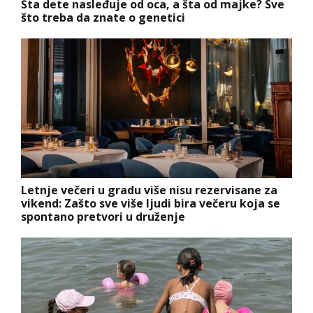
Šta dete nasleđuje od oca, a šta od majke? Sve
što treba da znate o genetici
Letnje večeri u gradu više nisu rezervisane za
vikend: Zašto sve više ljudi bira večeru koja se
spontano pretvori u druženje