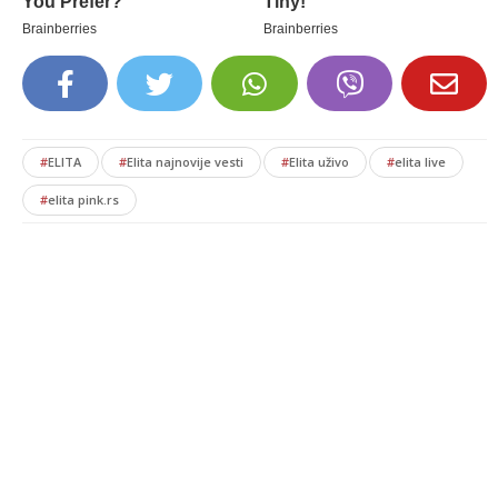
#
ELITA
#
Elita najnovije vesti
#
Elita uživo
#
elita live
#
elita pink.rs