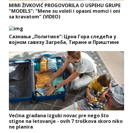
MIMI ŽIVKOVIĆ PROGOVORILA O USPEHU GRUPE
"MODELS": "Mene su voleli i opasni momci i oni
sa kravatom" (VIDEO)
Сазнања „Политике”: Црна Гора следећа у
војном савезу Загреба, Тиране и Приштине
Većina građana izgubi novac pre nego što
stigne na letovanje - ovih 7 troškova skoro niko
ne planira