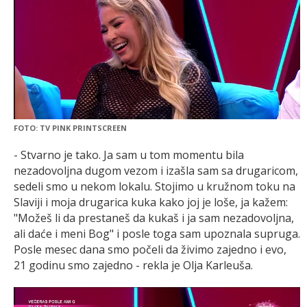
FOTO: TV PINK PRINTSCREEN
- Stvarno je tako. Ja sam u tom momentu bila
nezadovoljna dugom vezom i izašla sam sa drugaricom,
sedeli smo u nekom lokalu. Stojimo u kružnom toku na
Slaviji i moja drugarica kuka kako joj je loše, ja kažem:
"Možeš li da prestaneš da kukaš i ja sam nezadovoljna,
ali daće i meni Bog" i posle toga sam upoznala supruga.
Posle mesec dana smo počeli da živimo zajedno i evo,
21 godinu smo zajedno - rekla je Olja Karleuša.