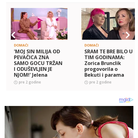
DOMAĆI
DOMAĆI
'MOJ SIN MILIJA OD
SRAM TE BRE BILO U
PEVAČICA ZNA
TIM GODINAMA:
SAMO GOCU TRŽAN
Zorica Brunclik
I ODUŠEVLJEN JE
progovorila o
NJOM!' Jelena
Bekuti i parama
Kostov otkrila
koje joj je stavljala
pre 2 godine
pre 2 godine
nepoznat detalj o
u DEKOLTE! (FOTO)
svom nasledniku,
evo kako reaguje
kad v