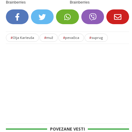
#
Olja Karleuša
#
muž
#
pevačica
#
suprug
POVEZANE VESTI