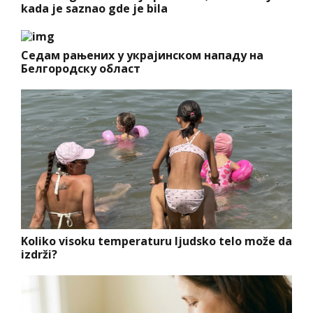
kada je saznao gde je bila
Седам рањених у украјинском нападу на
Белгородску област
Koliko visoku temperaturu ljudsko telo može da
izdrži?