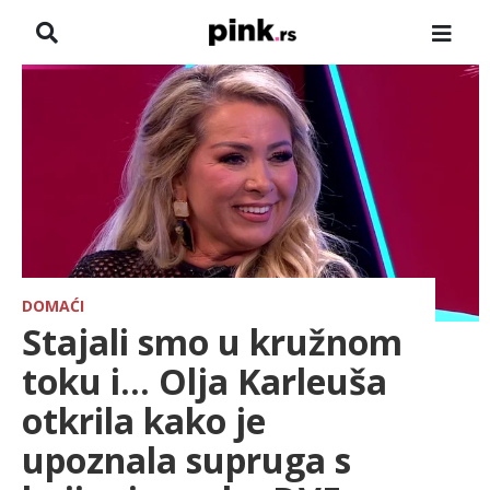
NASLOVNA
VESTI
ZADRUGA
SHOWBIZ
HRONIKA
DOMAĆI
Stajali smo u kružnom
FARMERI
toku i... Olja Karleuša
otkrila kako je
TV
upoznala supruga s
SPORT