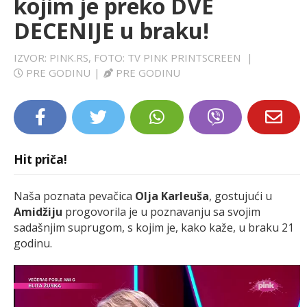
kojim je preko DVE
LIFESTYLE
DECENIJE u braku!
EXTRA
IZVOR: PINK.RS, FOTO: TV PINK PRINTSCREEN
|
PRE GODINU
|
PRE GODINU
Hit priča!
Naša poznata pevačica
Olja Karleuša
, gostujući u
Amidžiju
progovorila je u poznavanju sa svojim
sadašnjim suprugom, s kojim je, kako kaže, u braku 21
godinu.