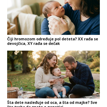
Čiji hromozom određuje pol deteta? XX rađa se
devojčica, XY rađa se dečak
Šta dete nasleđuje od oca, a šta od majke? Sve