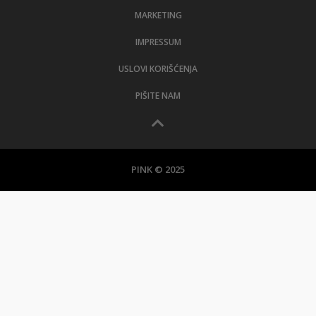
MARKETING
IMPRESSUM
USLOVI KORIŠĆENJA
PIŠITE NAM
PINK © 2025