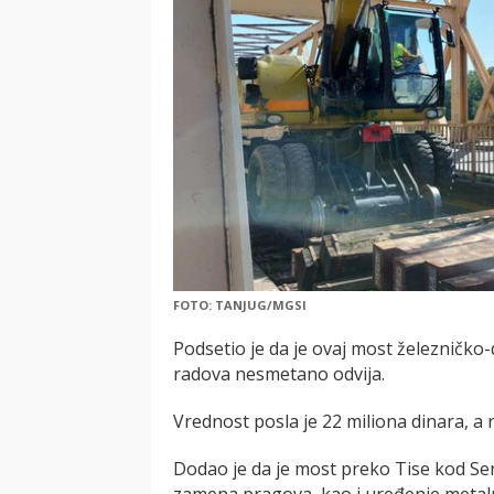
FOTO: TANJUG/MGSI
Podsetio je da je ovaj most železničk
radova nesmetano odvija.
Vrednost posla je 22 miliona dinara, a
Dodao je da je most preko Tise kod Se
zamena pragova, kao i uređenje metaln