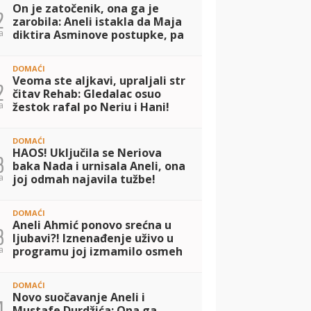
On je zatočenik, ona ga je
2
zarobila: Aneli istakla da Maja
a
diktira Asminove postupke, pa
iznela tvrdju da su ga se
prijatelji odrekli! (VIDEO)
DOMAĆI
Veoma ste aljkavi, upraljali str
2
čitav Rehab: Gledalac osuo
a
žestok rafal po Neriu i Hani!
(VIDEO)
DOMAĆI
HAOS! Uključila se Neriova
3
baka Nada i urnisala Aneli, ona
a
joj odmah najavila tužbe!
(VIDEO)
DOMAĆI
Aneli Ahmić ponovo srećna u
3
ljubavi?! Iznenađenje uživo u
a
programu joj izmamilo osmeh
na licu, a evo šta je pisalo na
ceduljici koju je dobila! (VIDEO
DOMAĆI
Novo suočavanje Aneli i
4
Mustafe Durdžića: Ona ga