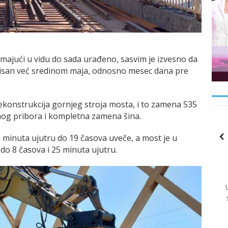
 imajući u vidu do sada urađeno, sasvim je izvesno da
uisan već sredinom maja, odnosno mesec dana pre
konstrukcija gornjeg stroja mosta, i to zamena 535
og pribora i kompletna zamena šina.
5 minuta ujutru do 19 časova uveče, a most je u
do 8 časova i 25 minuta ujutru.