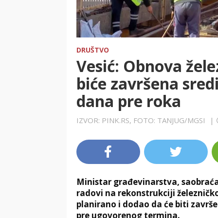
DRUŠTVO
Vesić: Obnova žele
biće završena sre
dana pre roka
IZVOR: PINK.RS, FOTO: TANJUG/MGSI
|
Ministar građevinarstva, saobraćaj
radovi na rekonstrukciji železnič
planirano i dodao da će biti zavr
pre ugovorenog termina.