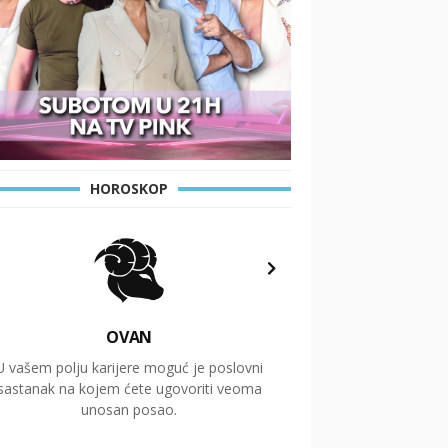
HOROSKOP
OVAN
U vašem polju karijere moguć je poslovni
Putovanja i čitav niz
sastanak na kojem ćete ugovoriti veoma
glavnu temu ovog 
unosan posao.
temelje dugoro