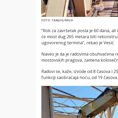
FOTO: TANJUG/MGSI
“Rok za završetak posla je 60 dana, ali
će most dug 265 metara biti rekonstr
ugovorenog termina”, rekao je Vesić.
Naveo je da je radovima obuhvaćena re
mostovskih pragova, zamena kolosečn
Radovi se, kaže, izvode od 8 časova i 2
funkciji saobraćaja noću, od 19 časova 