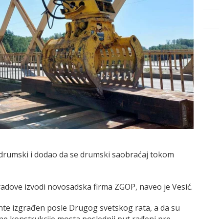
o-drumski i dodao da se drumski saobraćaj tokom
 radove izvodi novosadska firma ZGOP, naveo je Vesić.
nte izgrađen posle Drugog svetskog rata, a da su
e konstrukcije mosta poslednji put rađeni pre