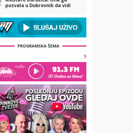
a
pozvala u Dubrovnik da vidi
Noru, a on ODBIO! Ovo je
razlog (VIDEO)
PROGRAMSKA ŠEMA