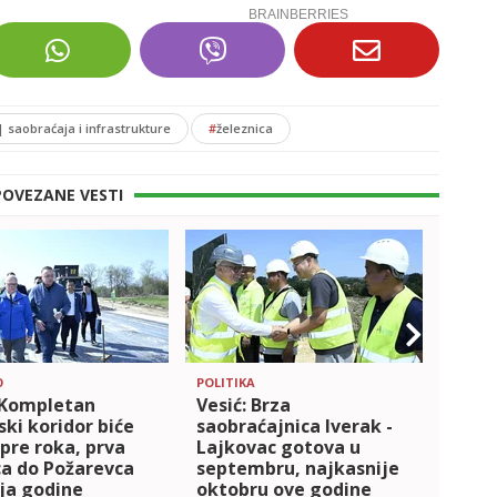
 saobraćaja i infrastrukture
#
železnica
POVEZANE VESTI
O
POLITIKA
DRUŠT
 Kompletan
Vesić: Brza
Vesić
ki koridor biće
saobraćajnica Iverak -
Toma
pre roka, prva
Lajkovac gotova u
Saob
a do Požarevca
septembru, najkasnije
pove
ja godine
oktobru ove godine