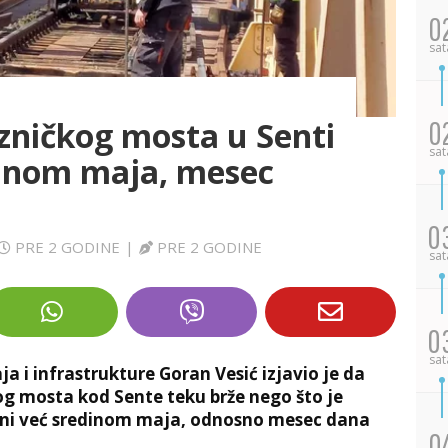
0
sat
zničkog mosta u Senti
0
sat
dinom maja, mesec
0
PRE 2 GODINE
|
PRE 2 GODINE
sat
0
sat
a i infrastrukture Goran Vesić izjavio je da
kog mosta kod Sente teku brže nego što je
šeni već sredinom maja, odnosno mesec dana
0