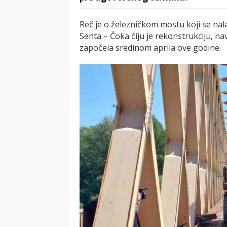
Reč je o železničkom mostu koji se nal
Senta – Čoka čiju je rekonstrukciju, nav
započela sredinom aprila ove godine.