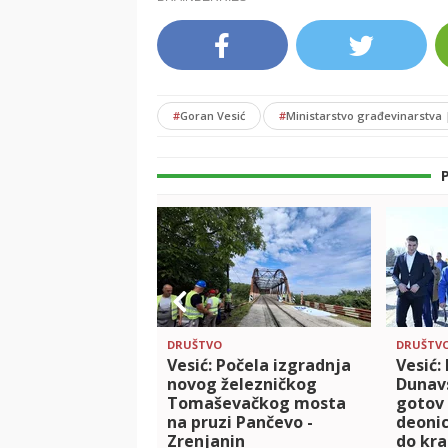
#
Goran Vesić
#
Ministarstvo građevinarstva |
DRUŠTVO
DRUŠTV
Vesić: Počela izgradnja
Vesić:
novog železničkog
Dunavs
Tomaševačkog mosta
gotov 
na pruzi Pančevo -
deonic
Zrenjanin
do kra