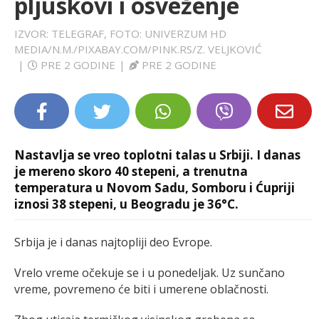
pljuskovi i osveženje
LIFESTYLE
IZVOR: TELEGRAF, FOTO: UNIVERZUM HD
MEDIA/N.M./PIXABAY.COM/PINK.RS/Z. VELJKOVIĆ
EXTRA
|
PRE 2 GODINE
|
PRE 2 GODINE
Nastavlja se vreo toplotni talas u Srbiji. I danas
je mereno skoro 40 stepeni, a trenutna
temperatura u Novom Sadu, Somboru i Ćupriji
iznosi 38 stepeni, u Beogradu je 36°C.
Srbija je i danas najtopliji deo Evrope.
Vrelo vreme očekuje se i u ponedeljak. Uz sunčano
vreme, povremeno će biti i umerene oblačnosti.