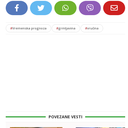
#
Vremenska prognoza
#
grmljavina
#
vrućina
POVEZANE VESTI