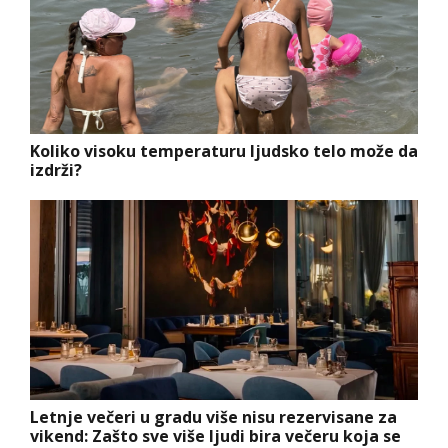
Koliko visoku temperaturu ljudsko telo može da
izdrži?
Letnje večeri u gradu više nisu rezervisane za
vikend: Zašto sve više ljudi bira večeru koja se