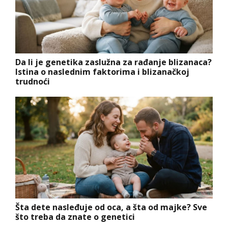
Da li je genetika zaslužna za rađanje blizanaca?
Istina o naslednim faktorima i blizanačkoj
trudnoći
Šta dete nasleđuje od oca, a šta od majke? Sve
što treba da znate o genetici