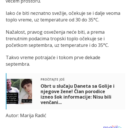
većem prostoru.
Iako će biti neznatno svežije, očekuje se i dalje veoma
toplo vreme, uz temperature od 30 do 35°C.
Nažalost, pravog osveženja neće biti, a prema
trenutnim podacima tropski toplo očekuje se i
početkom septembra, uz temperature i do 35°C.
Takvo vreme potrajaće i tokom prve dekade
septembra.
pročitajte još
Obrt u slučaju Daneta sa Golije i
njegove žene! Član porodice
izneo šok informacije: Nisu bili
venčani...
Autor: Marija Radić