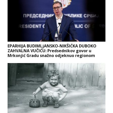
EPARHIJA BUDIMLjANSKO-NIKŠIĆKA DUBOKO
ZAHVALNA VUČIĆU: Predsednikov govor u
Mrkonjić Gradu snažno odjeknuo regionom