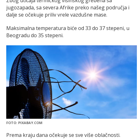
Zbog uticaja termičkog visinskog grebena sa
jugozapada, sa severa Afrike preko našeg područja i
dalje se očekuje priliv vrele vazdušne mase.
Maksimalna temperatura biće od 33 do 37 stepeni, u
Beogradu do 35 stepeni.
FOTO: PIXABAY.COM
Prema kraju dana očekuje se sve više oblačnosti.