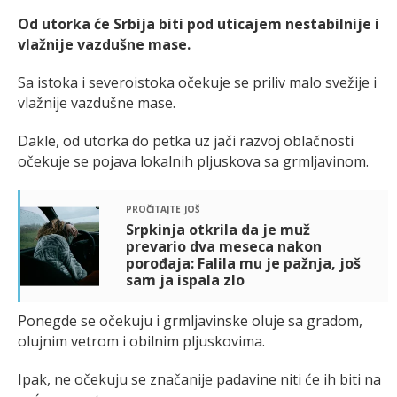
Od utorka će Srbija biti pod uticajem nestabilnije i
vlažnije vazdušne mase.
Sa istoka i severoistoka očekuje se priliv malo svežije i
vlažnije vazdušne mase.
Dakle, od utorka do petka uz jači razvoj oblačnosti
očekuje se pojava lokalnih pljuskova sa grmljavinom.
pročitajte još
Srpkinja otkrila da je muž
prevario dva meseca nakon
porođaja: Falila mu je pažnja, još
sam ja ispala zlo
Ponegde se očekuju i grmljavinske oluje sa gradom,
olujnim vetrom i obilnim pljuskovima.
Ipak, ne očekuju se značanije padavine niti će ih biti na