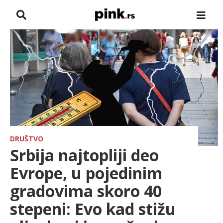
NASLOVNA
VESTI
ZADRUGA
SHOWBIZ
HRONIKA
DRUŠTVO
Srbija najtopliji deo
FARMERI
Evrope, u pojedinim
gradovima skoro 40
TV
stepeni: Evo kad stižu
SPORT