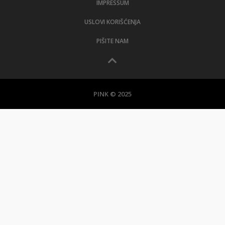
IMPRESSUM
USLOVI KORIŠĆENJA
PIŠITE NAM
PINK © 2025