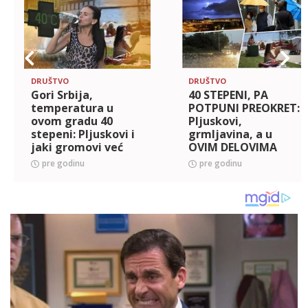
DRUŠTVO
DRUŠTVO
Gori Srbija,
40 STEPENI, PA
temperatura u
POTPUNI PREOKRET:
ovom gradu 40
Pljuskovi,
stepeni: Pljuskovi i
grmljavina, a u
jaki gromovi već
OVIM DELOVIMA
zahvatili OVE delove
ZEMLJE moguć i
pre godinu
pre godinu
grad