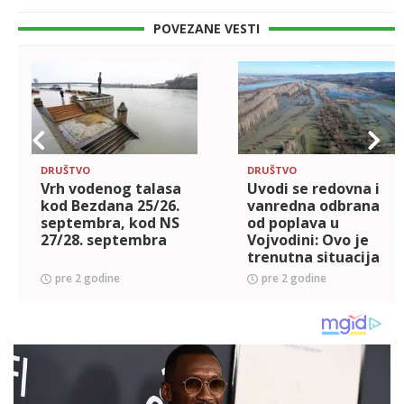
POVEZANE VESTI
DRUŠTVO
DRUŠTVO
Vrh vodenog talasa
Uvodi se redovna i
kod Bezdana 25/26.
vanredna odbrana
septembra, kod NS
od poplava u
27/28. septembra
Vojvodini: Ovo je
trenutna situacija
pre 2 godine
pre 2 godine