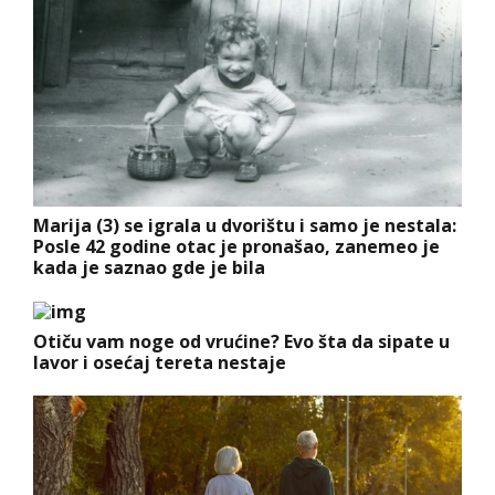
Marija (3) se igrala u dvorištu i samo je nestala:
Posle 42 godine otac je pronašao, zanemeo je
kada je saznao gde je bila
Otiču vam noge od vrućine? Evo šta da sipate u
lavor i osećaj tereta nestaje