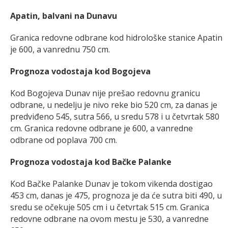
Apatin, balvani na Dunavu
Granica redovne odbrane kod hidrološke stanice Apatin
je 600, a vanrednu 750 cm.
Prognoza vodostaja kod Bogojeva
Kod Bogojeva Dunav nije prešao redovnu granicu
odbrane, u nedelju je nivo reke bio 520 cm, za danas je
predviđeno 545, sutra 566, u sredu 578 i u četvrtak 580
cm. Granica redovne odbrane je 600, a vanredne
odbrane od poplava 700 cm.
Prognoza vodostaja kod Bačke Palanke
Kod Bačke Palanke Dunav je tokom vikenda dostigao
453 cm, danas je 475, prognoza je da će sutra biti 490, u
sredu se očekuje 505 cm i u četvrtak 515 cm. Granica
redovne odbrane na ovom mestu je 530, a vanredne