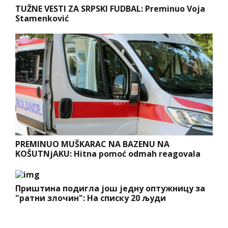
TUŽNE VESTI ZA SRPSKI FUDBAL: Preminuo Voja
Stamenković
PREMINUO MUŠKARAC NA BAZENU NA
KOŠUTNjAKU: Hitna pomoć odmah reagovala
Приштина подигла још једну оптужницу за
"ратни злочин": На списку 20 људи