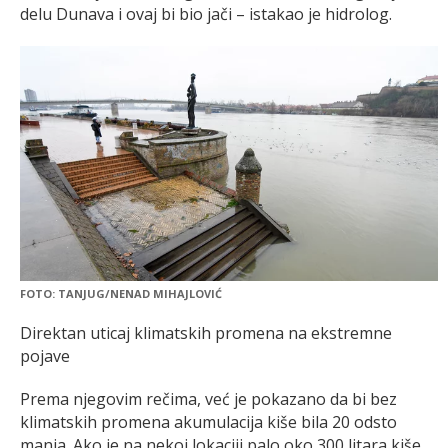
delu Dunava i ovaj bi bio jači – istakao je hidrolog.
FOTO: TANJUG/NENAD MIHAJLOVIĆ
Direktan uticaj klimatskih promena na ekstremne
pojave
Prema njegovim rečima, već je pokazano da bi bez
klimatskih promena akumulacija kiše bila 20 odsto
manja. Ako je na nekoj lokaciji palo oko 300 litara kiše,