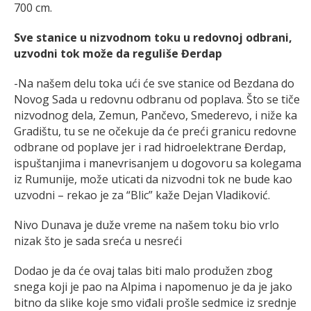
700 cm.
Sve stanice u nizvodnom toku u redovnoj odbrani,
uzvodni tok može da reguliše Đerdap
-Na našem delu toka ući će sve stanice od Bezdana do
Novog Sada u redovnu odbranu od poplava. Što se tiče
nizvodnog dela, Zemun, Pančevo, Smederevo, i niže ka
Gradištu, tu se ne očekuje da će preći granicu redovne
odbrane od poplave jer i rad hidroelektrane Đerdap,
ispuštanjima i manevrisanjem u dogovoru sa kolegama
iz Rumunije, može uticati da nizvodni tok ne bude kao
uzvodni – rekao je za “Blic” kaže Dejan Vladiković.
Nivo Dunava je duže vreme na našem toku bio vrlo
nizak što je sada sreća u nesreći
Dodao je da će ovaj talas biti malo produžen zbog
snega koji je pao na Alpima i napomenuo je da je jako
bitno da slike koje smo viđali prošle sedmice iz srednje