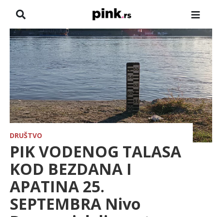
NASLOVNA
VESTI
ZADRUGA
SHOWBIZ
HRONIKA
DRUŠTVO
PIK VODENOG TALASA
FARMERI
KOD BEZDANA I
APATINA 25.
TV
SEPTEMBRA Nivo
SPORT