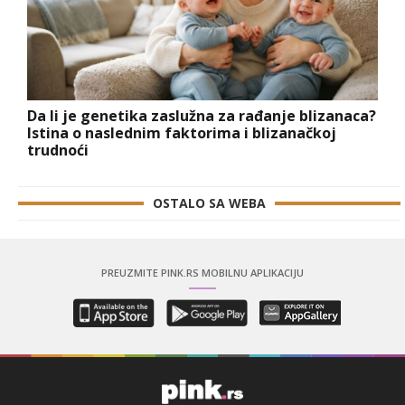
Da li je genetika zaslužna za rađanje blizanaca?
Istina o naslednim faktorima i blizanačkoj
trudnoći
OSTALO SA WEBA
PREUZMITE PINK.RS MOBILNU APLIKACIJU