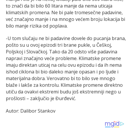
to znači da bi bilo 60 litara manje da nema uticaja
klimatskih promena. Ne bi pale tromesečne padavine,
već značajno manje i na mnogo većem broju lokacija bi
bilo manje rizika od poplava.
-U tom slučaju ne bi padavine dovele do pucanja brana,
pošto su u ovoj epizodi tri brane pukle, u Češkoj,
Poljskoj i Slovačkoj. Tako da 20 odsto više padavina
napravi značajno veće probleme. Klimatske promene
imaju direktan uticaj na celu ovu epizodu i da ih nema
ishod ciklona bi bio daleko manje opasan i po ljude i
materijalna dobra. Verovatno bi to bilo sve mnogo
blaže i lakše za kontrolu. Klimatske promene direktno
utiču da ovakvi ekstremi budu još ekstremniji nego u
prošlosti – zaključio je Đurđević.
Autor: Dalibor Stankov