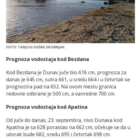
FOTO: TANJUG/SAŠKA DROBNJAK
Prognoza vodostaja kod Bezdana
Kod Bezdana je Dunav juče bio 616 cm, prognoza za
danas je 645 cm, sutra 661, u sredu 664 i u četvrtak se
prognozira pad na 652. Na ovom mestu granica
redovne odbrane je 500 cm, a vanredne 700 cm.
Prognoza vodostaja kod Apatina
Od juče do danas, 23. septembra, nivo Dunava kod
Apatina je sa 628 porastao na 662 cm, očekuje se da u
utorak bude 682, sredu 695 i četvrtak 698 cm.