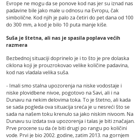
Evrope ne mogu da se ponove kod nas jer su iznad nas
padavine bile jako male u odnosu na Evropu, čak
simbolične. Kod njih je palo za četiri do pet dana od 100
do 300 mm, a kod je bilo 10 puta manje kiše.
Suša je štetna, ali nas je spasila poplava većih
razmera
Bezbednoj situaciji doprinelo je i to što je pre dolaska
ciklona koji je prouzrokovao velike količine padavina,
kod nas vladala velika suša.
- Imali smo stalna upozorenja na niske vodostaje i
niske plovidbene nivoe, pogotovo na Savi, ali i na
Dunavu na nekim delovima toka. To je štetno, ali kada
se sada pogleda ova situacija sreća je u nesreći što se
sada na našem toku krenulo sa jako niskim nivoom. Na
Dunavu su izdata sva upozorenja i talas je biti značajan.
Prve procene su da će biti drugi po rangu po količini
vode. Prvi je bio 2002. godine, zatim 2013. na gornjem