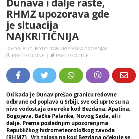
Dunava i dalje raste,
LIFESTYLE
RHMZ upozorava gde
je situacija
EXTRA
NAJKRITIČNIJA
IZVOR: BLIC, FOTO: TANJUG/SAŠKA DROBNJAK
|
PRE 2 GODINE
|
PRE 2 GODINE
Od kada je Dunav prešao granicu redovne
odbrane od poplava u Srbiji, sve oči uprte su na
nivo vodostaja ove reke kod Bezdana, Apatina,
Bogojeva, Bačke Palanke, Novog Sada, ali i
dalje. Prema poslednjim upozorenjima
Republičkog hidrometeorološkog zavoda
(RHMZ) „Vrh talasa na kod Bezdana očekuje se