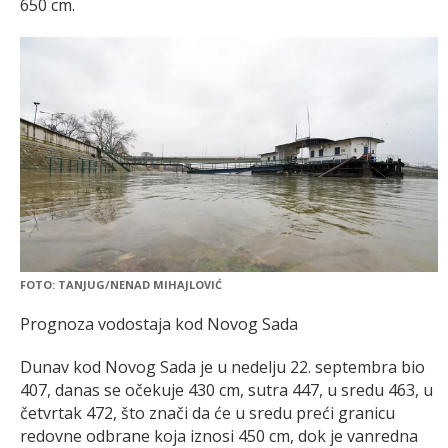
650 cm.
FOTO: TANJUG/NENAD MIHAJLOVIĆ
Prognoza vodostaja kod Novog Sada
Dunav kod Novog Sada je u nedelju 22. septembra bio
407, danas se očekuje 430 cm, sutra 447, u sredu 463, u
četvrtak 472, što znači da će u sredu preći granicu
redovne odbrane koja iznosi 450 cm, dok je vanredna