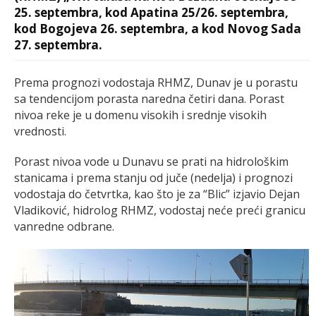
25. septembra, kod Apatina 25/26. septembra,
kod Bogojeva 26. septembra, a kod Novog Sada
27. septembra.
Prema prognozi vodostaja RHMZ, Dunav je u porastu
sa tendencijom porasta naredna četiri dana. Porast
nivoa reke je u domenu visokih i srednje visokih
vrednosti.
Porast nivoa vode u Dunavu se prati na hidrološkim
stanicama i prema stanju od juče (nedelja) i prognozi
vodostaja do četvrtka, kao što je za “Blic” izjavio Dejan
Vladiković, hidrolog RHMZ, vodostaj neće preći granicu
vanredne odbrane.