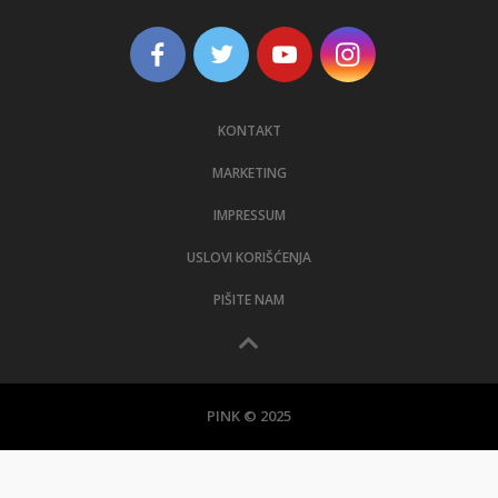
KONTAKT
MARKETING
IMPRESSUM
USLOVI KORIŠĆENJA
PIŠITE NAM
PINK © 2025