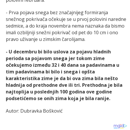
polovini februara.
- Prva pojava snega bez značajnijeg formiranja
snežnog pokrivača očekuje se u prvoj polovini naredne
sedmice, a do kraja novembra nema naznaka da bismo
imali ozbiljniji snežni pokrivač od pet do 10 cm i ono
pravo uživanje u zimskim čarolijama.
- U decembru bi bilo uslova za pojavu hladnih
perioda sa pojavom snega jer tokom zime
očekujemo između 32 i 40 dana sa padavinama u
tim padavinama bi bilo i snega i opšta
karakteristika zime je da bi ova zima bila nešto
hladnija od prethodne dve ili tri. Prethodna je bila
najtoplija u poslednjih 100 godina ove godine
podsetićemo se onih zima koja je bila ranije.
Autor: Dubravka Bošković