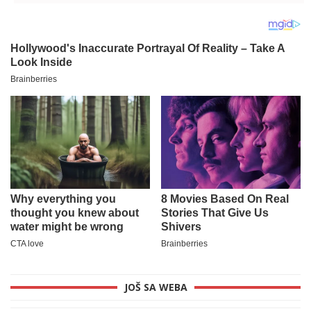
narednih 5 dana
nastavljaju
donosi smenu ČAK 3
POJAVE, a evo gde
će s
JOŠ SA WEBA