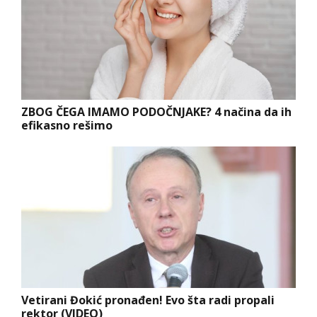
ZBOG ČEGA IMAMO PODOČNJAKE? 4 načina da ih
efikasno rešimo
Vetirani Đokić pronađen! Evo šta radi propali
rektor (VIDEO)