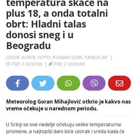
temperatura skače na
LIFESTYLE
plus 18, a onda totalni
obrt: Hladni talas
EXTRA
donosi sneg i u
Beogradu
IZVOR: KURIR, FOTO: PIXABAY.COM, TANJUG AP
|
PRE 2 GODINE
|
PRE 2 GODINE
Meteorolog Goran Mihajlović otkrio je kakvo nas
vreme očekuje u narednom periodu.
U Srbiji se ove nedelje očekuju velike temperaturne
promene, a najtopliji dani biće utorak i sreda kada će