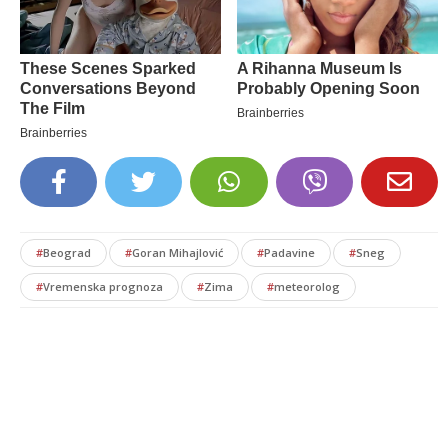
#
Beograd
#
Goran Mihajlović
#
Padavine
#
Sneg
#
Vremenska prognoza
#
Zima
#
meteorolog