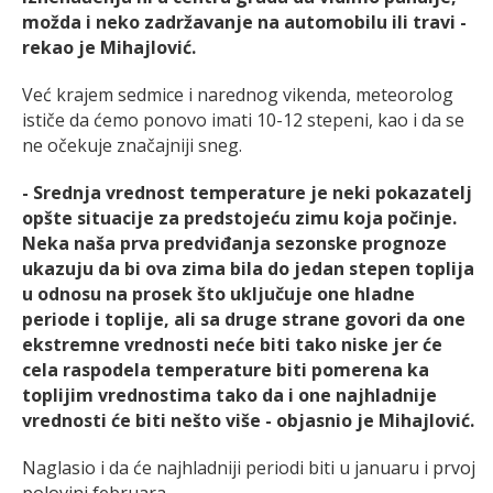
možda i neko zadržavanje na automobilu ili travi -
rekao je Mihajlović.
Već krajem sedmice i narednog vikenda, meteorolog
ističe da ćemo ponovo imati 10-12 stepeni, kao i da se
ne očekuje značajniji sneg.
- Srednja vrednost temperature je neki pokazatelj
opšte situacije za predstojeću zimu koja počinje.
Neka naša prva predviđanja sezonske prognoze
ukazuju da bi ova zima bila do jedan stepen toplija
u odnosu na prosek što uključuje one hladne
periode i toplije, ali sa druge strane govori da one
ekstremne vrednosti neće biti tako niske jer će
cela raspodela temperature biti pomerena ka
toplijim vrednostima tako da i one najhladnije
vrednosti će biti nešto više - objasnio je Mihajlović.
Naglasio i da će najhladniji periodi biti u januaru i prvoj