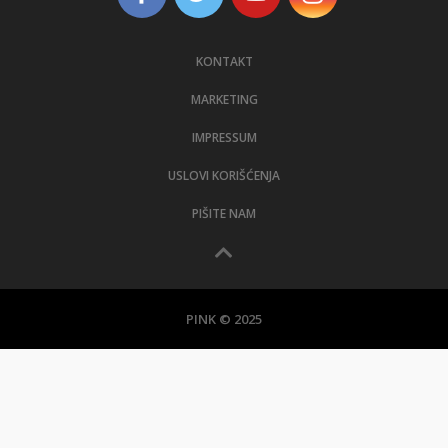
KONTAKT
MARKETING
IMPRESSUM
USLOVI KORIŠĆENJA
PIŠITE NAM
PINK © 2025