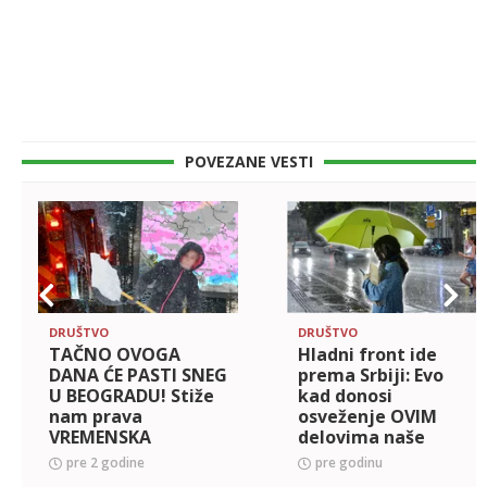
POVEZANE VESTI
DRUŠTVO
DRUŠTVO
TAČNO OVOGA
Hladni front ide
DANA ĆE PASTI SNEG
prema Srbiji: Evo
U BEOGRADU! Stiže
kad donosi
nam prava
osveženje OVIM
VREMENSKA
delovima naše
KLACKALICA:
zemlje, a onda se
pre 2 godine
pre godinu
Prognoza za
VRELI dani