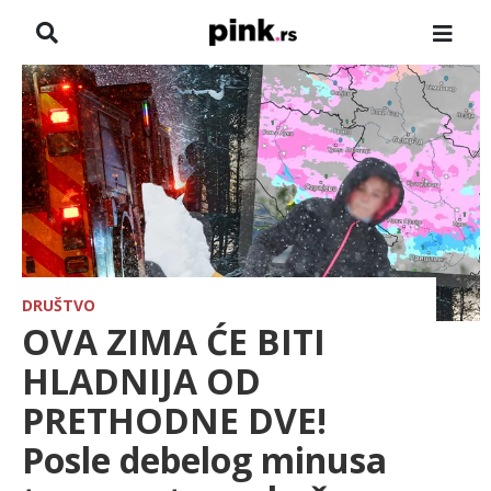
NASLOVNA
VESTI
ZADRUGA
SHOWBIZ
HRONIKA
DRUŠTVO
OVA ZIMA ĆE BITI
FARMERI
HLADNIJA OD
PRETHODNE DVE!
TV
Posle debelog minusa
SPORT