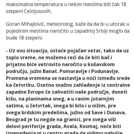
maksimalna temperatura u nekim mestima biti čak 18
stepeni Celzijusovih.
Goran Mihajlović, meteorolog, kaže da da bi u utorak u
pojedinim mestima naročito u zapadnoj Srbiji moglo da
bude 18 stepeni.
- Uz ovu situaciju, ostaće pojačan vetar, tako da uz
toplo vreme, ne možemo reći da će biti baš i
prijatno biće vetrovito naročito u košavskom
području, južni Banat. Pomoravlje i Podunavlje.
Promena vremena se nastavlja u noći između srede
ka četvrtku. Osetno snažno zahlađenje iz centralne
zapadne Evrope će zahvatiti naše područje, doneti
kišu, na planinama sneg, a u ranim jutarnjim
satima, u četvrtak, snega bi bilo i u nižim, pre
svega brdskim predelima, južno od Save i Dunava.
Beograd je tu negde na granici, pre svega viši
delovi periferije grada, Avala, Kosmaj, neće biti
iznenađenja ni u centru grada da vidimo pahulje,