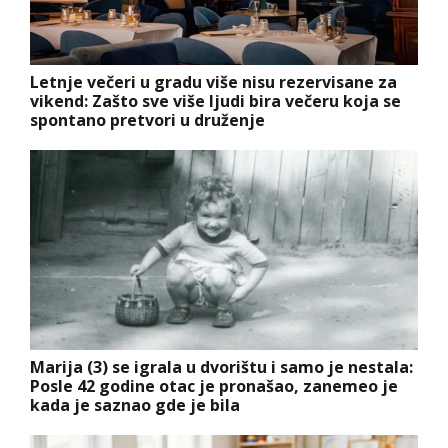
Letnje večeri u gradu više nisu rezervisane za
vikend: Zašto sve više ljudi bira večeru koja se
spontano pretvori u druženje
Marija (3) se igrala u dvorištu i samo je nestala:
Posle 42 godine otac je pronašao, zanemeo je
kada je saznao gde je bila