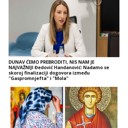
DUNAV ĆEMO PREBRODITI, NIS NAM JE
NAJVAŽNIJI Đedović Handanović: Nadamo se
skoroj finalizaciji dogovora između
"Gaspromnjefta" i "Mola"