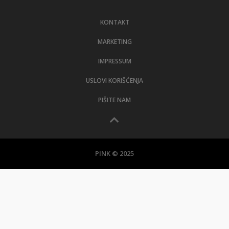
KONTAKT
MARKETING
IMPRESSUM
USLOVI KORIŠĆENJA
PIŠITE NAM
PINK © 2025