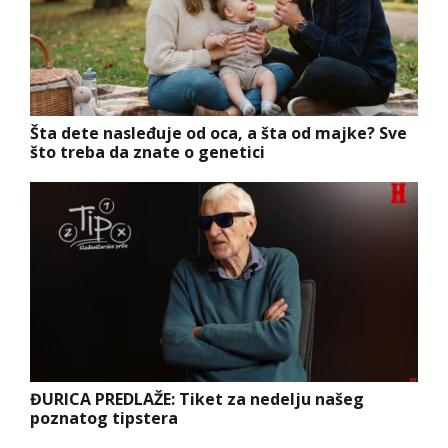
Šta dete nasleđuje od oca, a šta od majke? Sve
što treba da znate o genetici
ĐURICA PREDLAŽE: Tiket za nedelju našeg
poznatog tipstera