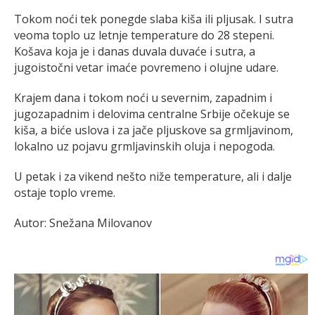
Tokom noći tek ponegde slaba kiša ili pljusak. I sutra
veoma toplo uz letnje temperature do 28 stepeni.
Košava koja je i danas duvala duvaće i sutra, a
jugoistočni vetar imaće povremeno i olujne udare.
Krajem dana i tokom noći u severnim, zapadnim i
jugozapadnim i delovima centralne Srbije očekuje se
kiša, a biće uslova i za jače pljuskove sa grmljavinom,
lokalno uz pojavu grmljavinskih oluja i nepogoda.
U petak i za vikend nešto niže temperature, ali i dalje
ostaje toplo vreme.
Autor: Snežana Milovanov