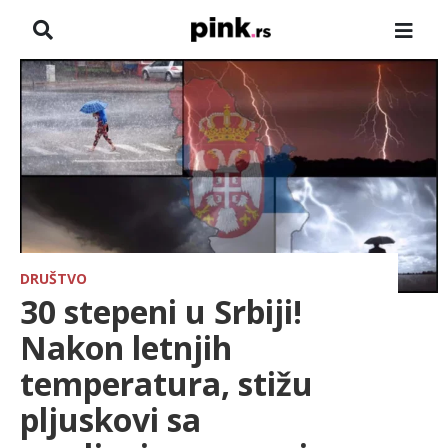
NASLOVNA
VESTI
ZADRUGA
SHOWBIZ
HRONIKA
DRUŠTVO
30 stepeni u Srbiji!
FARMERI
Nakon letnjih
temperatura, stižu
TV
pljuskovi sa
SPORT