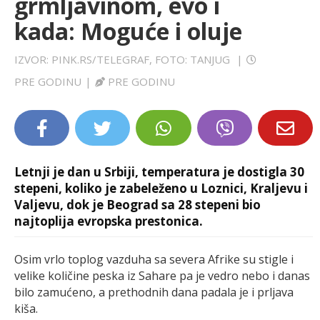
grmljavinom, evo i
LIFESTYLE
kada: Moguće i oluje
EXTRA
IZVOR: PINK.RS/TELEGRAF, FOTO: TANJUG
|
PRE GODINU
|
PRE GODINU
Letnji je dan u Srbiji, temperatura je dostigla 30
stepeni, koliko je zabeleženo u Loznici, Kraljevu i
Valjevu, dok je Beograd sa 28 stepeni bio
najtoplija evropska prestonica.
Osim vrlo toplog vazduha sa severa Afrike su stigle i
velike količine peska iz Sahare pa je vedro nebo i danas
bilo zamućeno, a prethodnih dana padala je i prljava
kiša.