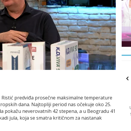
a. Ristić predviđa prosečne maksimalne temperature
 tropskih dana. Najtopliji period nas očekuje oko 25.
i da pokažu neverovatnih 42 stepena, a u Beogradu 41
adi jula, koja se smatra kritičnom za nastanak