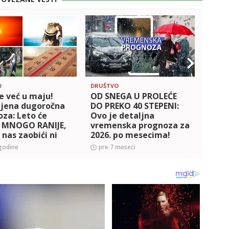
O
DRUŠTVO
DRUŠT
e već u maju!
OD SNEGA U PROLEĆE
Prol
ljena dugoročna
DO PREKO 40 STEPENI:
olujn
za: Leto će
Ovo je detaljna
sneg
i MNOGO RANIJE,
vremenska prognoza za
šok t
 nas zaobići ni
2026. po mesecima!
deta
elijske oluje
prog
godine
pre 7 meseci
pre 
peri