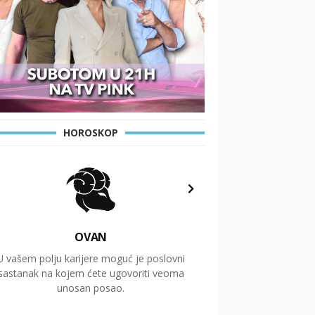
HOROSKOP
OVAN
U vašem polju karijere moguć je poslovni
Putovanja i čitav niz
sastanak na kojem ćete ugovoriti veoma
glavnu temu ovog 
unosan posao.
temelje dugoro