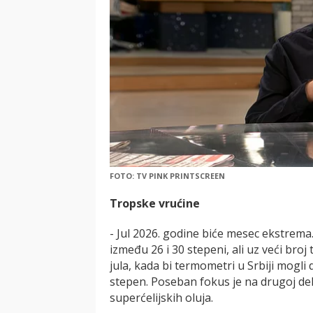
FOTO: TV PINK PRINTSCREEN
Tropske vrućine
- Jul 2026. godine biće mesec ekstrem
između 26 i 30 stepeni, ali uz veći broj
jula, kada bi termometri u Srbiji mogl
stepen. Poseban fokus je na drugoj dek
superćelijskih oluja.