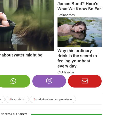
m
#
ivan ristic
#
maksimalne temperature
POVEZANE VESTI