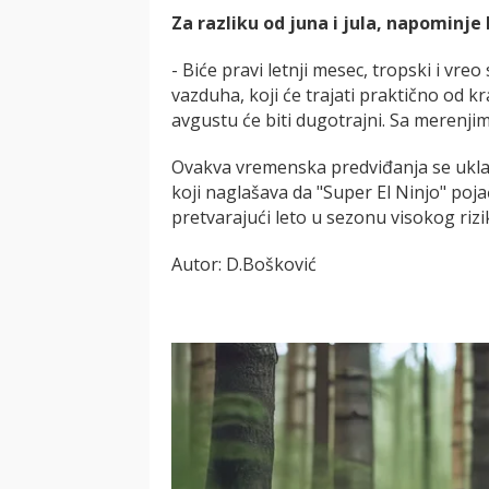
Za razliku od juna i jula, napominje R
- Biće pravi letnji mesec, tropski i vre
vazduha, koji će trajati praktično od k
avgustu će biti dugotrajni. Sa merenjima
Ovakva vremenska predviđanja se uklap
koji naglašava da "Super El Ninjo" poj
pretvarajući leto u sezonu visokog rizi
Autor: D.Bošković