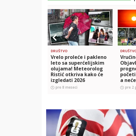
DRUŠTVO
DRUŠTV
Vrelo proleće i pakleno
Vrućin
leto sa superćelijskim
Objav
olujama! Meteorolog
progno
Ristić otkriva kako će
počet
izgledati 2026
a neće
superć
pre 8 meseci
pre 2 