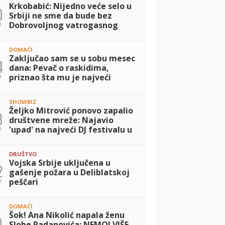
Krkobabić: Nijedno veće selo u
0
Srbiji ne sme da bude bez
n
Dobrovoljnog vatrogasnog
društva
DOMAĆI
Zaključao sam se u sobu mesec
4
dana: Pevač o raskidima,
n
priznao šta mu je najveći
problem
SHOWBIZ
Željko Mitrović ponovo zapalio
3
društvene mreže: Najavio
n
'upad' na najveći DJ festivalu u
Kanu uz hit obradu (VIDEO)
DRUŠTVO
Vojska Srbije uključena u
2
gašenje požara u Deliblatskoj
n
peščari
DOMAĆI
Šok! Ana Nikolić napala ženu
0
Slobe Radanovića: NEMOJ VIŠE