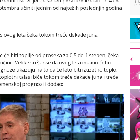
tremni uslovi, jer će se temperature kretati od 40 do
mi
ptembra učiniti jednim od najtežih poslednjih godina.
las ovog leta čeka tokom treće dekade juna.
 će biti toplije od proseka za 0,5 do 1 stepen, čeka
rućine. Velike su šanse da ovog leta imamo četiri
noze ukazuju na to da će leto biti izuzetno toplo.
 toplotni talasi biće tokom treće dekade juna i treće
vremenskoj prognozi i dodao: