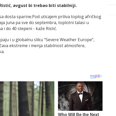
istić, avgust bi trebao biti stabilniji.
o sa dosta sparine.Pod uticajem priliva toplog afričkog
raja juna pa sve do septembra, toplotni talasi u
 i do 40 stepeni - kaže Ristić.
aju i u globalnu sliku "Severe Weather Europe",
ačava ekstreme i menja stabilnost atmosfere,
ka.