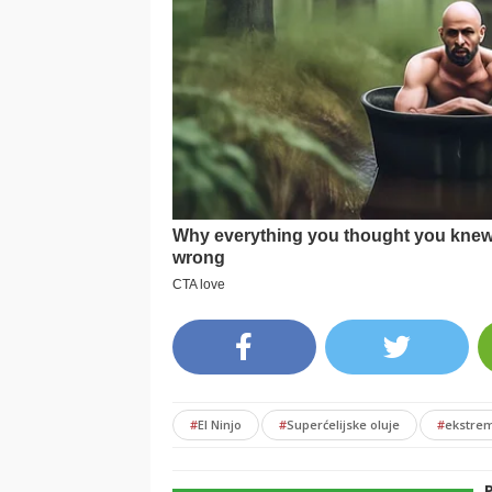
#
El Ninjo
#
Superćelijske oluje
#
ekstre