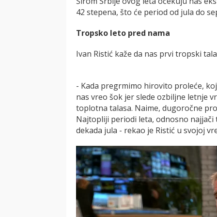
Širom Srbije ovog leta očekuju nas eks
42 stepena, što će period od jula do se
Tropsko leto pred nama
Ivan Ristić kaže da nas prvi tropski ta
- Kada pregrmimo hirovito proleće, koje
nas vreo šok jer slede ozbiljne letnje v
toplotna talasa. Naime, dugoročne prog
Najtopliji periodi leta, odnosno najjači
dekada jula - rekao je Ristić u svojoj 