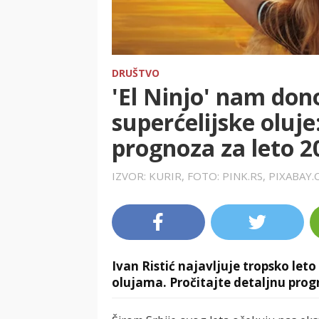
DRUŠTVO
'El Ninjo' nam dono
superćelijske oluje
prognoza za leto 2
IZVOR: KURIR, FOTO: PINK.RS, PIXABAY
Ivan Ristić najavljuje tropsko leto 
olujama. Pročitajte detaljnu prog