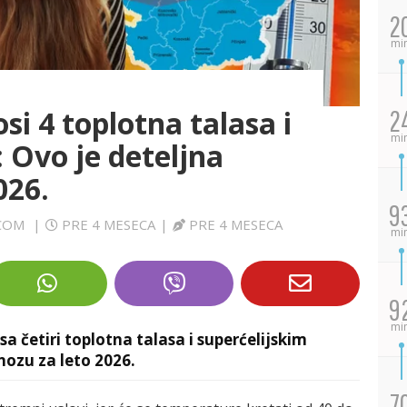
2
mi
si 4 toplotna talasa i
2
mi
: Ovo je deteljna
026.
9
.COM
|
PRE 4 MESECA
|
PRE 4 MESECA
mi
9
mi
sa četiri toplotna talasa i superćelijskim
nozu za leto 2026.
7