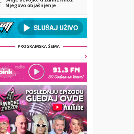
a
Njegovo objašnjenje
iznenadilo javnost
PROGRAMSKA ŠEMA