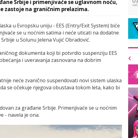
đane Srbije i primenjivaće se uglavnom noću,
sat
će zastoje na graničnim prelazima.
laska u Evropsku uniju - EES (Entry/Exit System) biće
jivaće se u noćnim satima i neće uticati na dodatne
 Srbije u Solunu Jelena Vujić Obradović.
vaničnog dokumenta koji bi potvrdio suspenziju EES
e obećanja i uveravanja zasnovana na dobrim
atnije neće zvanično suspendovati novi sistem ulaska
i da se očekuje njegova obustava tokom leta, kako bi
ndovan za građane Srbije. Primenjivaće se u noćnim
e - navela je ona.