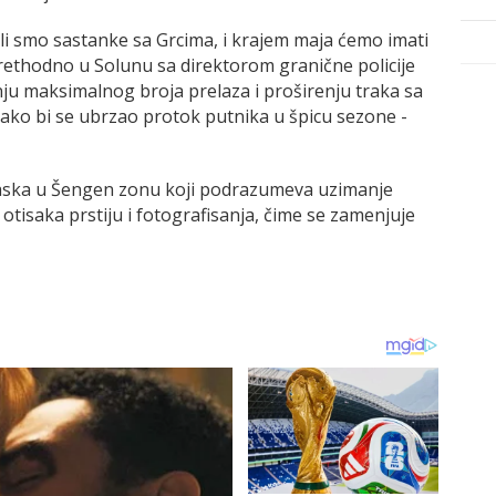
li smo sastanke sa Grcima, i krajem maja ćemo imati
rethodno u Solunu sa direktorom granične policije
u maksimalnog broja prelaza i proširenju traka sa
kako bi se ubrzao protok putnika u špicu sezone -
 ulaska u Šengen zonu koji podrazumeva uzimanje
otisaka prstiju i fotografisanja, čime se zamenjuje