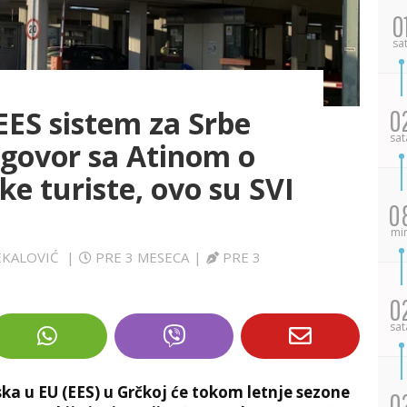
0
sa
EES sistem za Srbe
0
sat
ogovor sa Atinom o
ke turiste, ovo su SVI
0
mi
VEKALOVIĆ
|
PRE 3 MESECA
|
PRE 3
0
sat
a u EU (EES) u Grčkoj će tokom letnje sezone
0