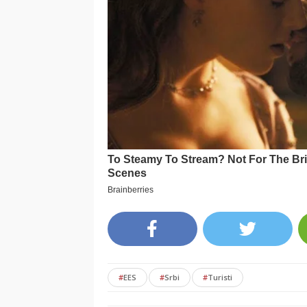
#
EES
#
Srbi
#
Turisti