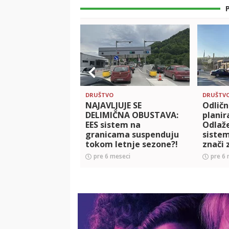
DRUŠTVO
DRUŠTV
NAJAVLJUJE SE
Odličn
DELIMIČNA OBUSTAVA:
planir
EES sistem na
Odlaže
granicama suspenduju
sistem
tokom letnje sezone?!
znači 
pre 6 meseci
pre 6 