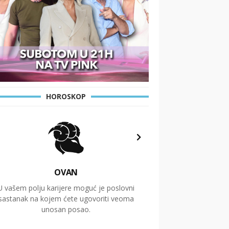
HOROSKOP
OVAN
U vašem polju karijere moguć je poslovni
Putovanja i čitav niz
sastanak na kojem ćete ugovoriti veoma
glavnu temu ovog 
unosan posao.
temelje dugoro