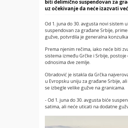
biti delimično suspendovan za gra
uz očekivanje da neće izazvati ve
Od 1. juna do 30. avgusta novi sistem u
suspendovan za građane Srbije, primen
gužve, potvrdila je generalna konzulka
Prema njenim rečima, iako neće biti z
sistema između Grčke i Srbije, postoj
odnosima dve zemlje.
Obradović je istakla da Grčka najverov
u Evropsku uniju za građane Srbije, al
se izbegle velike gužve na granicama.
- Od 1. juna do 30. avgusta biće suspe
satima, ali neće uticati na dodatne gužv