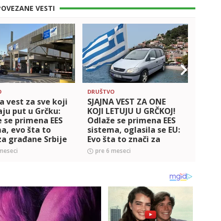
POVEZANE VESTI
O
DRUŠTVO
DRUŠT
a vest za sve koji
SJAJNA VEST ZA ONE
Novi
aju put u Grčku:
KOJI LETUJU U GRČKOJ!
ulask
 se primena EES
Odlaže se primena EES
TAČN
a, evo šta to
sistema, oglasila se EU:
DVE 
za građane Srbije
Evo šta to znači za
plati
građane Srbije
svi d
meseci
pre 6 meseci
pre 