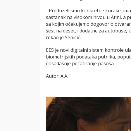
- Preduzeli smo konkretne korake, ima
sastanak na visokom nivou u Atini, a p
sa kojim očekujemo dogovor o otvaranj
šest na deset, i dodatne za autobuse, 
rekao je Seničić.
EES je novi digitalni sistem kontrole
biometrijskih podataka putnika, poput 
dosadašnje pečatiranje pasoša.
Autor: A.A.