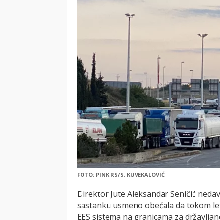
FOTO: PINK.RS/S. KUVEKALOVIĆ
Direktor Jute Aleksandar Seničić nedavn
sastanku usmeno obećala da tokom let
EES sistema na granicama za državljane