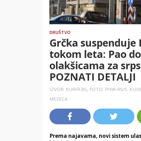
DRUŠTVO
Grčka suspenduje 
tokom leta: Pao d
olakšicama za srps
POZNATI DETALJI
IZVOR: KURIR.RS, FOTO: PINK.RS/S. KU
MESECA
Prema najavama, novi sistem ulask