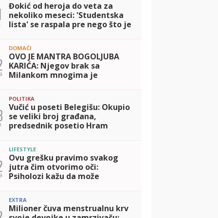
Đokić od heroja do veta za
1
nekoliko meseci: 'Studentska
t
lista' se raspala pre nego što je
i sastavljena
DOMAĆI
OVO JE MANTRA BOGOLJUBA
2
KARIĆA: Njegov brak sa
a
Milankom mnogima je
inspiracija, otkrio kako
porodicu drži na okupu i šta je
POLITIKA
TAJNA srećnog života!
Vučić u poseti Belegišu: Okupio
8
se veliki broj građana,
n
predsednik posetio Hram
Prenosa moštiju Svetog oca
Nikolaja
LIFESTYLE
Ovu grešku pravimo svakog
2
jutra čim otvorimo oči:
a
Psiholozi kažu da može
pokvariti raspoloženje za ceo
dan
EXTRA
Milioner čuva menstrualnu krv
2
svoje devojke u zamrzivaču: