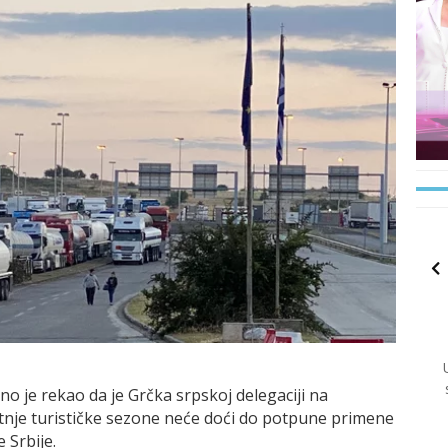
o je rekao da je Grčka srpskoj delegaciji na
nje turističke sezone neće doći do potpune primene
 Srbije.