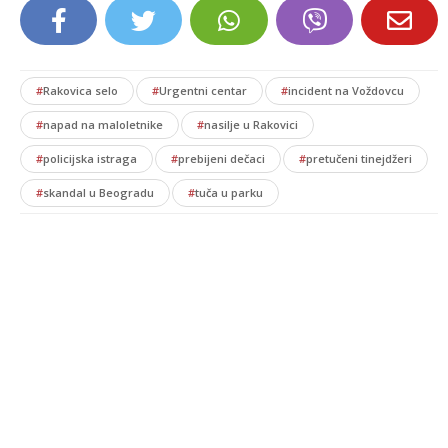
#
Rakovica selo
#
Urgentni centar
#
incident na Voždovcu
#
napad na maloletnike
#
nasilje u Rakovici
#
policijska istraga
#
prebijeni dečaci
#
pretučeni tinejdžeri
#
skandal u Beogradu
#
tuča u parku