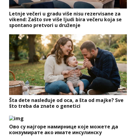
Letnje večeri u gradu više nisu rezervisane za
vikend: Zašto sve više ljudi bira večeru koja se
spontano pretvori u druženje
Šta dete nasleđuje od oca, a šta od majke? Sve
što treba da znate o genetici
Ово су најгоре намирнице које можете да
конзумирате ако имате инсулинску