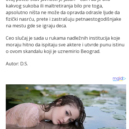
kakvog sukoba ili maltretiranja bilo pre toga,
apsolutno ništa ne može da opravda odrasle ljude da
fizički nasrću, prete i zastrašuju petnaestogodišnjake
na mestu gde se igraju deca.
Ceo slučaj je sada u rukama nadležnih institucija koje
moraju hitno da ispitaju sve aktere i utvrde punu istinu
o ovom skandalu koji je uznemirio Beograd.
Autor: D.S.