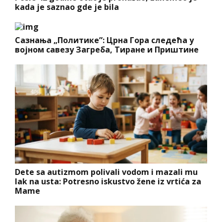
kada je saznao gde je bila
Сазнања „Политике”: Црна Гора следећа у
војном савезу Загреба, Тиране и Приштине
Dete sa autizmom polivali vodom i mazali mu
lak na usta: Potresno iskustvo žene iz vrtića za
Mame