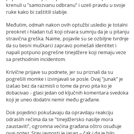
krenuli u "samozvanu odbranu" i uzeli pravdu u svoje
ruke kako bi zaštitili slabije.
Međutim, odmah nakon ovih optužbi usledio je totalni
preokret i hladan tuš koji otvara sumnju da je u pitanju
stravična greška. Naime, pojavile su se ozbiljne tvrdnje
da su besni muškarci zapravo pomešali identitet i
napali potpuno pogrešne tinejdžere koji nemaju veze
sa prethodnim incidentom.
Krivične prijave su podnete, jer su priznali da su
pogrešili momke i izvinjavali se posle. Ovaj "junak" je
izašao bez da razmisli o tome da prvo pita ko je
dobacivao - glasi jedan od ključnih komentara svedoka
koji je uneo dodatni nemir među građane.
Dok pojedinci pokušavaju da opravdaju reakciju
odraslih rečima da se "tinejdžersko nasilje mora
zaustaviti", ogromna većina građana oštro osuđuje
ovaj potez. Stav javnosti je jasan – čak i da je bilo