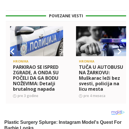
POVEZANE VESTI
HRONIKA
HRONIKA
PARKIRAO SE ISPRED
TUČA U AUTOBUSU
ZGRADE, A ONDA SU
NA ŽARKOVU:
POČELI DA GA BODU
Muškarac leži bez
NOŽEVIMA: Detalji
svesti, policija na
brutalnog napada
licu mesta
na Čukarici,
pre 3 godine
pre 4 meseca
pokrenuta akcija
Vihor