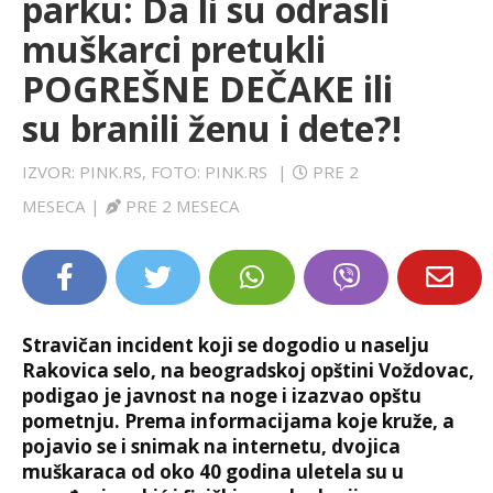
parku: Da li su odrasli
LIFESTYLE
muškarci pretukli
POGREŠNE DEČAKE ili
EXTRA
su branili ženu i dete?!
IZVOR: PINK.RS, FOTO: PINK.RS
|
PRE 2
MESECA
|
PRE 2 MESECA
Stravičan incident koji se dogodio u naselju
Rakovica selo, na beogradskoj opštini Voždovac,
podigao je javnost na noge i izazvao opštu
pometnju. Prema informacijama koje kruže, a
pojavio se i snimak na internetu, dvojica
muškaraca od oko 40 godina uletela su u