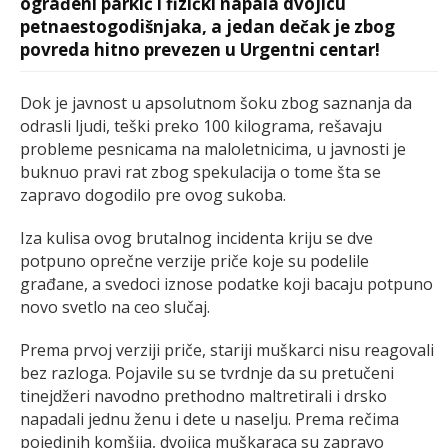
ograđeni parkić i fizički napala dvojicu
petnaestogodišnjaka, a jedan dečak je zbog
povreda hitno prevezen u Urgentni centar!
Dok je javnost u apsolutnom šoku zbog saznanja da
odrasli ljudi, teški preko 100 kilograma, rešavaju
probleme pesnicama na maloletnicima, u javnosti je
buknuo pravi rat zbog spekulacija o tome šta se
zapravo dogodilo pre ovog sukoba.
Iza kulisa ovog brutalnog incidenta kriju se dve
potpuno oprečne verzije priče koje su podelile
građane, a svedoci iznose podatke koji bacaju potpuno
novo svetlo na ceo slučaj.
Prema prvoj verziji priče, stariji muškarci nisu reagovali
bez razloga. Pojavile su se tvrdnje da su pretučeni
tinejdžeri navodno prethodno maltretirali i drsko
napadali jednu ženu i dete u naselju. Prema rečima
pojedinih komšija, dvojica muškaraca su zapravo