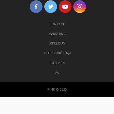
KONTAKT
MARKETING
IMPRESSUM
USLOVI KORIŠĆENJA
PIŠITE NAM
PINK © 2025