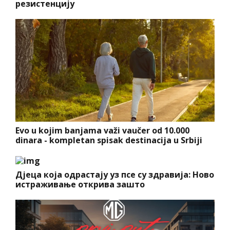
резистенцију
Evo u kojim banjama važi vaučer od 10.000
dinara - kompletan spisak destinacija u Srbiji
Дјеца која одрастају уз псе су здравија: Ново
истраживање открива зашто