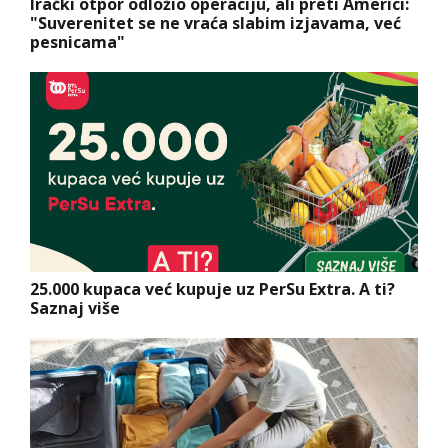
Irački otpor odložio operaciju, ali preti Americi:
"Suverenitet se ne vraća slabim izjavama, već
pesnicama"
25.000 kupaca već kupuje uz PerSu Extra. A ti?
Saznaj više