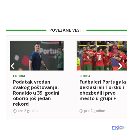
POVEZANE VESTI
FUDBAL
FUDBAL
Podatak vredan
Fudbaleri Portugala
svakog poštovanja:
deklasirali Tursku i
Ronaldo u 39. godini
obezbedili prvo
oborio još jedan
mesto u grupi F
rekord
pre 2 godine
pre 2 godine