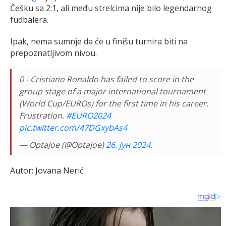
Češku sa 2:1, ali među strelcima nije bilo legendarnog
fudbalera.
Ipak, nema sumnje da će u finišu turnira biti na
prepoznatljivom nivou.
0 - Cristiano Ronaldo has failed to score in the
group stage of a major international tournament
(World Cup/EUROs) for the first time in his career.
Frustration.
#EURO2024
pic.twitter.com/47DGxybAs4
— OptaJoe (@OptaJoe)
26. јун 2024.
Autor: Jovana Nerić