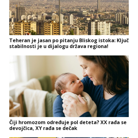
Teheran je jasan po pitanju Bliskog istoka: Ključ
stabilnosti je u dijalogu država regiona!
Čiji hromozom određuje pol deteta? XX rađa se
devojčica, XY rađa se dečak