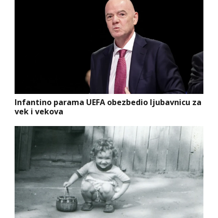
Infantino parama UEFA obezbedio ljubavnicu za
vek i vekova