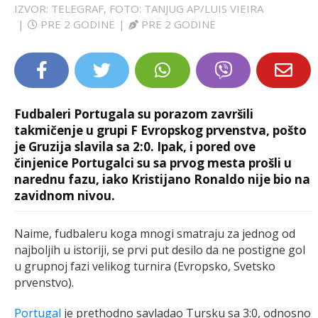
IZVOR: TELEGRAF, FOTO: TANJUG AP/LUIS VIEIRA
LIFESTYLE
|
PRE 2 GODINE
|
PRE 2 GODINE
EXTRA
Fudbaleri Portugala su porazom završili
takmičenje u grupi F Evropskog prvenstva, pošto
je Gruzija slavila sa 2:0. Ipak, i pored ove
činjenice Portugalci su sa prvog mesta prošli u
narednu fazu, iako Kristijano Ronaldo nije bio na
zavidnom nivou.
Naime, fudbaleru koga mnogi smatraju za jednog od
najboljih u istoriji, se prvi put desilo da ne postigne gol
u grupnoj fazi velikog turnira (Evropsko, Svetsko
prvenstvo).
Portugal
je prethodno savladao Tursku sa 3:0, odnosno