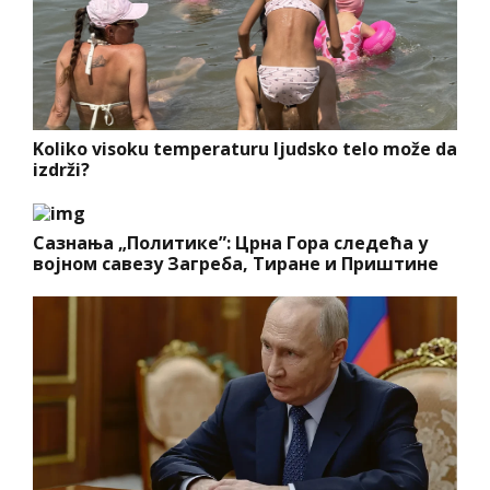
Koliko visoku temperaturu ljudsko telo može da
izdrži?
Сазнања „Политике”: Црна Гора следећа у
војном савезу Загреба, Тиране и Приштине