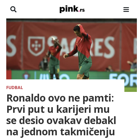
NASLOVNA
VESTI
ZADRUGA
SHOWBIZ
HRONIKA
FUDBAL
Ronaldo ovo ne pamti:
FARMERI
Prvi put u karijeri mu
se desio ovakav debakl
TV
na jednom takmičenju
SPORT