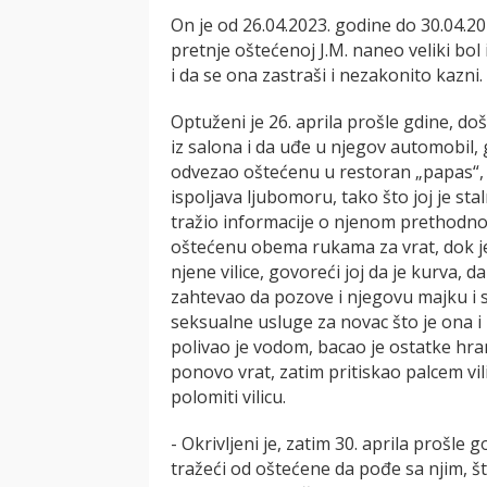
On je od 26.04.2023. godine do 30.04.
pretnje oštećenoj J.M. naneo veliki bol 
i da se ona zastraši i nezakonito kazni.
Optuženi je 26. aprila prošle gdine, do
iz salona i da uđe u njegov automobil, gov
odvezao oštećenu u restoran „papas“, t
ispoljava ljubomoru, tako što joj je st
tražio informacije o njenom prethodn
oštećenu obema rukama za vrat, dok je
njene vilice, govoreći joj da je kurva, 
zahtevao da pozove i njegovu majku i s
seksualne usluge za novac što je ona i u
polivao je vodom, bacao je ostatke hra
ponovo vrat, zatim pritiskao palcem vili
polomiti vilicu.
- Okrivljeni je, zatim 30. aprila prošle 
tražeći od oštećene da pođe sa njim, š