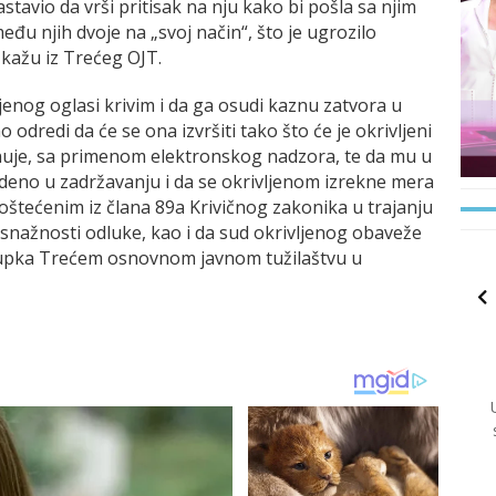
astavio da vrši pritisak na nju kako bi pošla sa njim
eđu njih dvoje na „svoj način“, što je ugrozilo
 kažu iz Trećeg OJT.
ljenog oglasi krivim i da ga osudi kaznu zatvora u
 odredi da će se ona izvršiti tako što će je okrivljeni
anuje, sa primenom elektronskog nadzora, te da mu u
eno u zadržavanju i da se okrivljenom izrekne mera
 oštećenim iz člana 89a Krivičnog zakonika u trajanju
snažnosti odluke, kao i da sud okrivljenog obaveže
tupka Trećem osnovnom javnom tužilaštvu u