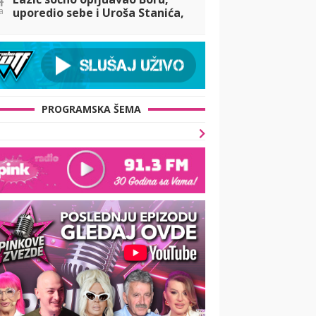
a
uporedio sebe i Uroša Stanića,
pa Santana dao svoj sud o
tome! (VIDEO)
PROGRAMSKA ŠEMA