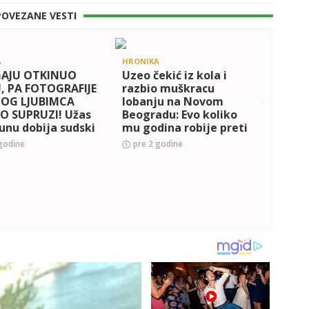
POVEZANE VESTI
A
HRONIKA
AJU OTKINUO
Uzeo čekić iz kola i
, PA FOTOGRAFIJE
razbio muškracu
NOG LJUBIMCA
lobanju na Novom
O SUPRUZI! Užas
Beogradu: Evo koliko
nu dobija sudski
mu godina robije preti
HRONI
- ženi i njenoj
godine
pre 2 godine
PRIŠA
ci je pretio
RUKU
o
Mušk
oplja
Beog
pre 