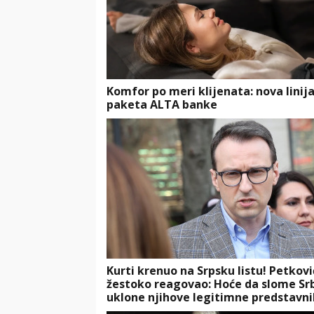
Komfor po meri klijenata: nova linij
paketa ALTA banke
Kurti krenuo na Srpsku listu! Petkovi
žestoko reagovao: Hoće da slome Srb
uklone njihove legitimne predstavn