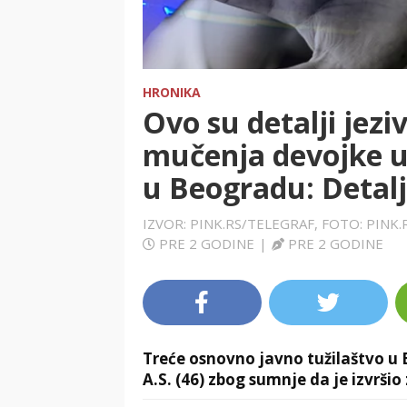
HRONIKA
Ovo su detalji jeziv
mučenja devojke 
u Beogradu: Detalj
IZVOR: PINK.RS/TELEGRAF, FOTO: PIN
PRE 2 GODINE
|
PRE 2 GODINE
Treće osnovno javno tužilaštvo u 
A.S. (46) zbog sumnje da je izvršio