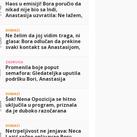
Haos u emisiji! Bora poručio da
2
nikad nije bio sa Indi,
a
Anastasija uzvratila: Ne lažem,
ponavljam njegove reči!
(VIDEO)
DOMAĆI
Ne želim da joj vidim traga, ni
3
glasa: Bora odlučan da prekine
a
svaki kontakt sa Anastasijom,
nakon poniženja koje mu je
priredila! (VIDEO)
ZADRUGA
Promenila boje poput
1
semafora: Gledateljka uputila
t
podršku Bori, Anastasija
odmah reagovala, pa zapenila
poput ekspres lonca! (VIDEO)
DOMAĆI
Šok! Nena Opozicija se hitno
4
uključila u program, priznala
a
da je duboko razočarana
Borom Santanom, pa osetila
njegov prekor na svojoj koži!
DOMAĆI
(VIDEO)
Netrpeljivost ne jenjava: Neca
4
Lazić sočno opljuavao Boru,