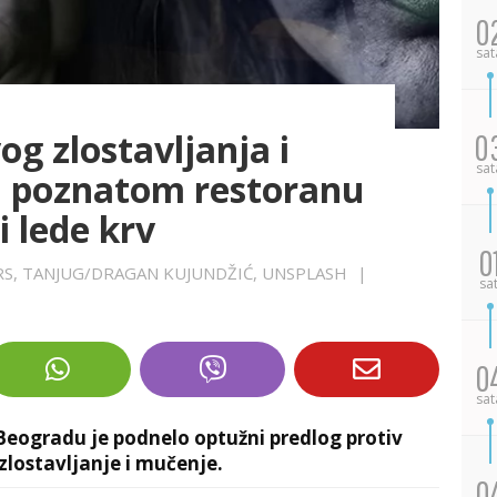
0
sat
og zlostavljanja i
0
sat
u poznatom restoranu
i lede krv
0
K.RS, TANJUG/DRAGAN KUJUNDŽIĆ, UNSPLASH
|
sa
0
sat
Beogradu je podnelo optužni predlog protiv
 zlostavljanje i mučenje.
0