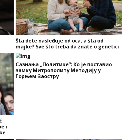
a
Šta dete nasleđuje od oca, a šta od
majke? Sve što treba da znate o genetici
Сазнања „Политике”: Ко је поставио
замку Митрополиту Методију у
Горњем Заостру
ć
e i
ike