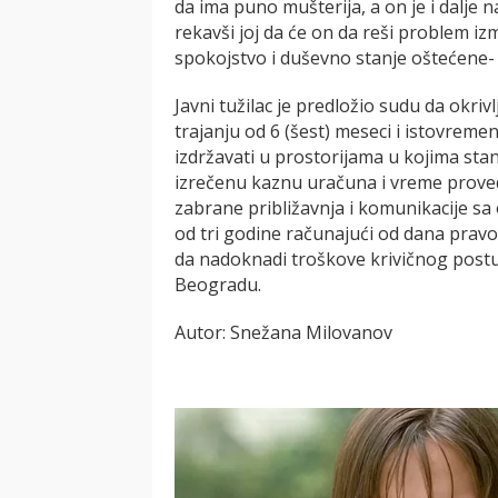
da ima puno mušterija, a on je i dalje n
rekavši joj da će on da reši problem izm
spokojstvo i duševno stanje oštećene-
Javni tužilac je predložio sudu da okriv
trajanju od 6 (šest) meseci i istovremeno
izdržavati u prostorijama u kojima st
izrečenu kaznu uračuna i vreme proved
zabrane približavnja i komunikacije sa
od tri godine računajući od dana pravo
da nadoknadi troškove krivičnog pos
Beogradu.
Autor: Snežana Milovanov