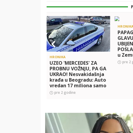
HRONIK
PAPAG
GLAVU
UBIJE
POSLA
u Zemu
HRONIKA
epilog 
pre 2 
UZEO 'MERCEDES' ZA
porodi
PROBNU VOŽNJU, PA GA
ubistv
UKRAO! Nesvakidašnja
krađa u Beogradu: Auto
vredan 17 miliona samo
odvezao u nepoznatom
pre 2 godine
pravcu, otkriveni SVI