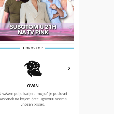
HOROSKOP
OVAN
U vašem polju karijere moguć je poslovni
Putovanja i čitav niz
sastanak na kojem ćete ugovoriti veoma
glavnu temu ovog 
unosan posao.
temelje dugoro