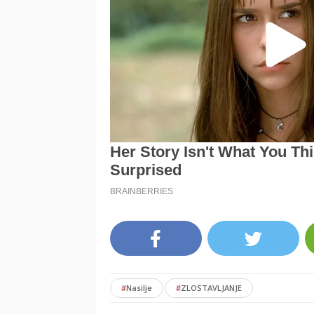
#
Nasilje
#
ZLOSTAVLJANJE