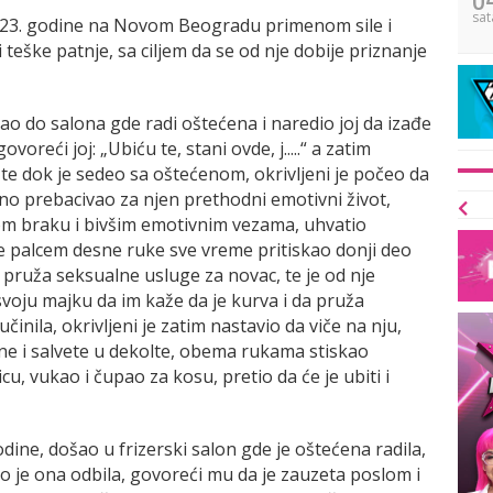
sat
2023. godine na Novom Beogradu primenom sile i
i teške patnje, sa ciljem da se od nje dobije priznanje
šao do salona gde radi oštećena i naredio joj da izađe
oreći joj: „Ubiću te, stani ovde, j.....“ a zatim
e dok je sedeo sa oštećenom, okrivljeni je počeo da
alno prebacivao za njen prethodni emotivni život,
om braku i bivšim emotivnim vezama, uhvatio
 palcem desne ruke sve vreme pritiskao donji deo
da pruža seksualne usluge za novac, te je od nje
voju majku da im kaže da je kurva i da pruža
činila, okrivljeni je zatim nastavio da viče na nju,
ne i salvete u dekolte, obema rukama stiskao
cu, vukao i čupao za kosu, pretio da će je ubiti i
godine, došao u frizerski salon gde je oštećena radila,
to je ona odbila, govoreći mu da je zauzeta poslom i