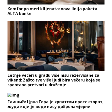
Komfor po meri klijenata: nova linija paketa
ALTA banke
Letnje večeri u gradu više nisu rezervisane za
vikend: Zašto sve više ljudi bira večeru koja se
spontano pretvori u druženje
Глишић: Црна Гора је хрватски протекторат,
људи који је воде нису добронамјерни