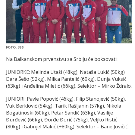
FOTO: BSS
Na Balkanskom prvenstvu za Srbiju će boksovati:
JUNIORKE: Melinda Utaši (48kg), Nataša Lukić (50kg)
Dara Šešo (52kg), Milica Pantelić (60kg), Dunja Vuksić
(63kg) i Anđelina Miletić (66kg). Selektor – Mirko Ždralo.
JUNIORI: Pavle Popović (46kg), Filip Stanojević (50kg),
Vuk Berklović (54kg), Tarik Rašljanin (57kg), Nikola
Bogatinoski (60kg), Petar Sandić (63kg), Vasilije
Đurđević (66kg), Đorđe Đorić (75kg), Veljko Ristić
(80kg) i Gabrijel Makić (+80kg). Selektor – Bane Jovičić.