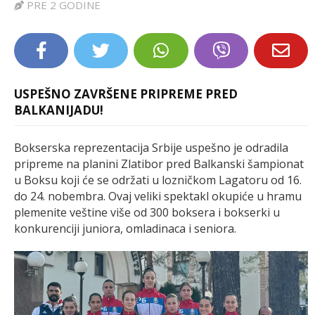
PRE 2 GODINE
LIFESTYLE
EXTRA
USPEŠNO ZAVRŠENE PRIPREME PRED
BALKANIJADU!
Bokserska reprezentacija Srbije uspešno je odradila
pripreme na planini Zlatibor pred Balkanski šampionat
u Boksu koji će se održati u lozničkom Lagatoru od 16.
do 24. nobembra. Ovaj veliki spektakl okupiće u hramu
plemenite veštine više od 300 boksera i bokserki u
konkurenciji juniora, omladinaca i seniora.