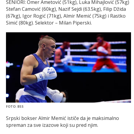
SENIORI: Omer Ametović (51kg), Luka Mihajlović (57kg)
Stefan Camović (60kg), Nazif Sejdi (63.5kg), Filip Džida
(67kg), Igor Rogić (71kg), Almir Memić (75kg) i Rastko
Simić (80kg). Selektor – Milan Piperski.
FOTO: BSS
Srpski bokser Almir Memić ističe da je maksimalno
spreman za sve izazove koji su pred njim.