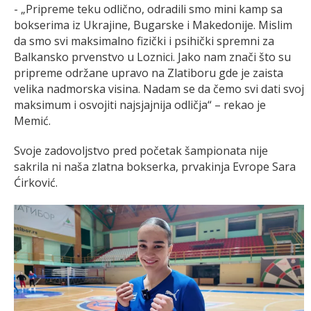
- „Pripreme teku odlično, odradili smo mini kamp sa
bokserima iz Ukrajine, Bugarske i Makedonije. Mislim
da smo svi maksimalno fizički i psihički spremni za
Balkansko prvenstvo u Loznici. Jako nam znači što su
pripreme održane upravo na Zlatiboru gde je zaista
velika nadmorska visina. Nadam se da čemo svi dati svoj
maksimum i osvojiti najsjajnija odličja“ – rekao je
Memić.
Svoje zadovoljstvo pred početak šampionata nije
sakrila ni naša zlatna bokserka, prvakinja Evrope Sara
Ćirković.