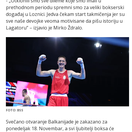
- „Otklonili smo sve dileme koje smo imali u
prethodnom periodu spremni smo za veliki bokserski
događaj u Loznici. Jedva čekam start takmičenja jer su
sve naše devojke veoma motivisane da pišu istoriju u
Lagatoru“ – izjavio je Mirko Ždralo.
FOTO: BSS
Svečano otvaranje Balkanijade je zakazano za
ponedeljak 18. Novembar, a svi ljubitelji boksa će