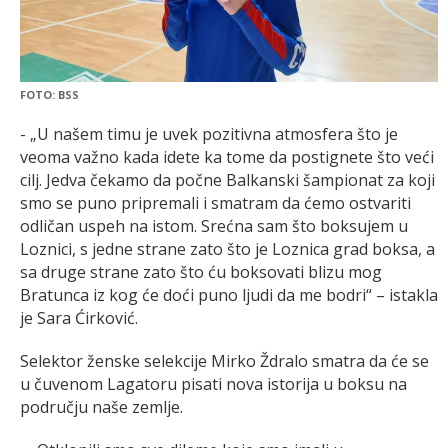
FOTO: BSS
- „U našem timu je uvek pozitivna atmosfera što je
veoma važno kada idete ka tome da postignete što veći
cilj. Jedva čekamo da počne Balkanski šampionat za koji
smo se puno pripremali i smatram da ćemo ostvariti
odličan uspeh na istom. Srećna sam što boksujem u
Loznici, s jedne strane zato što je Loznica grad boksa, a
sa druge strane zato što ću boksovati blizu mog
Bratunca iz kog će doći puno ljudi da me bodri“ – istakla
je Sara Ćirković.
Selektor ženske selekcije Mirko Ždralo smatra da će se
u čuvenom Lagatoru pisati nova istorija u boksu na
području naše zemlje.