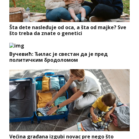
Šta dete nasleđuje od oca, a šta od majke? Sve
što treba da znate o genetici
Вучевић: Ђилас је свестан да је пред
политичким бродоломом
Većina građana izgubi novac pre nego što