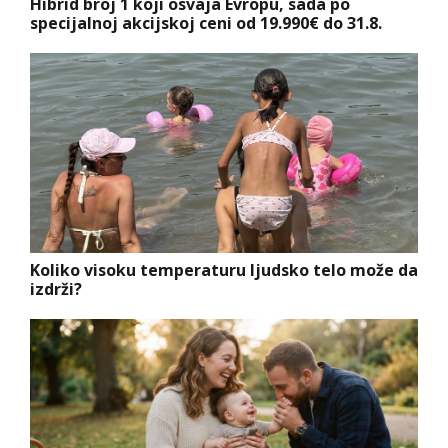
Hibrid broj 1 koji osvaja Evropu, sada po
specijalnoj akcijskoj ceni od 19.990€ do 31.8.
Koliko visoku temperaturu ljudsko telo može da
izdrži?