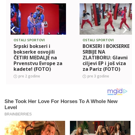
OSTALI SPORTOVI
OSTALI SPORTOVI
Srpski bokseri i
BOKSERI I BOKSERKE
bokserke osvojili
SRBIJE NA
ČETIRI MEDALJE na
ZLATIBORU: Glavni
Prvenstvu Evrope za
ciljevi EP i još viza
kadete! (FOTO)
za Pariz (FOTO)
pre 2 godine
pre 3 godine