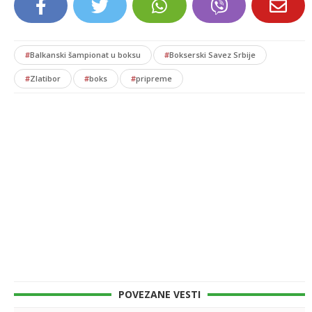
#
Balkanski šampionat u boksu
#
Bokserski Savez Srbije
#
Zlatibor
#
boks
#
pripreme
POVEZANE VESTI