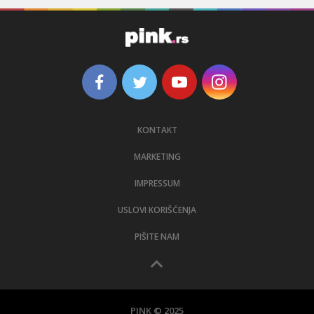
KONTAKT
MARKETING
IMPRESSUM
USLOVI KORIŠĆENJA
PIŠITE NAM
PINK © 2025