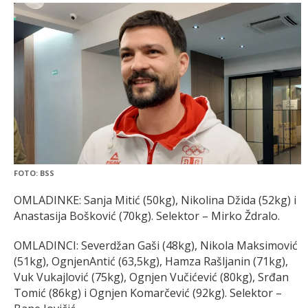
FOTO: BSS
OMLADINKE: Sanja Mitić (50kg), Nikolina Džida (52kg) i
Anastasija Bošković (70kg). Selektor – Mirko Ždralo.
OMLADINCI: Severdžan Gaši (48kg), Nikola Maksimović
(51kg), OgnjenAntić (63,5kg), Hamza Rašljanin (71kg),
Vuk Vukajlović (75kg), Ognjen Vučićević (80kg), Srđan
Tomić (86kg) i Ognjen Komarčević (92kg). Selektor –