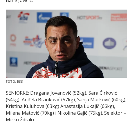
Bane Jovičić.
FOTO: BSS
SENIORKE: Dragana Jovanović (52kg), Sara Ćirković
(54kg), Anđela Branković (57kg), Sanja Marković (60kg),
Kristina Kuluhova (63kg) Anastasija Lukajič (66kg),
Milena Matović (70kg) i Nikolina Gajić (75kg). Selektor –
Mirko Ždralo.