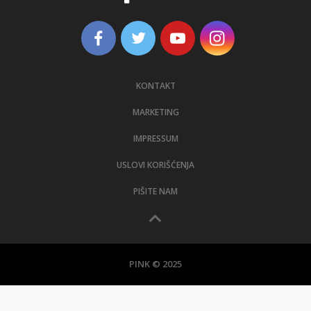
KONTAKT
MARKETING
IMPRESSUM
USLOVI KORIŠĆENJA
PIŠITE NAM
PINK © 2025