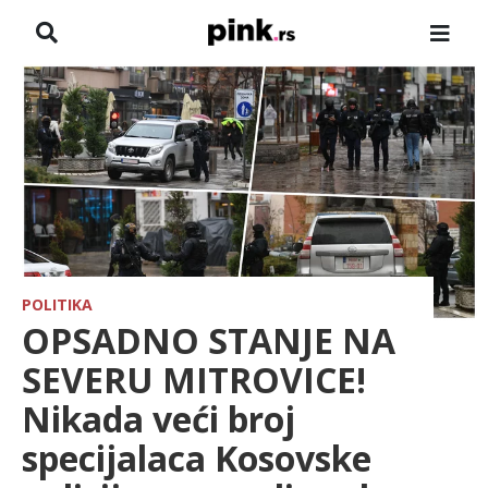
NASLOVNA
VESTI
ZADRUGA
SHOWBIZ
HRONIKA
POLITIKA
OPSADNO STANJE NA
FARMERI
SEVERU MITROVICE!
Nikada veći broj
TV
specijalaca Kosovske
SPORT