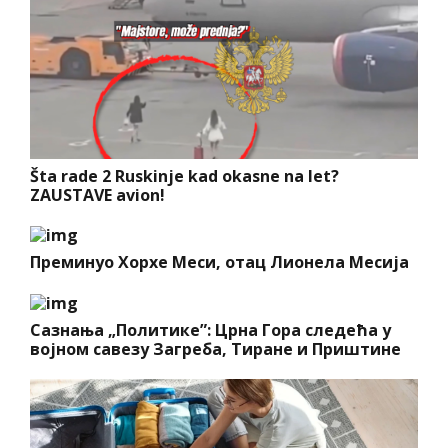
Šta rade 2 Ruskinje kad okasne na let?
ZAUSTAVE avion!
Преминуо Хорхе Меси, отац Лионела Месија
Сазнања „Политике”: Црна Гора следећа у
војном савезу Загреба, Тиране и Приштине