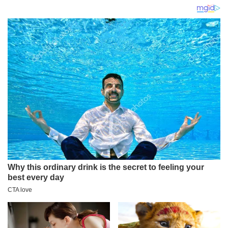
SRPSKO
STANOVNIŠTVO na
Kosovu i Metohiji