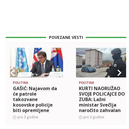
POVEZANE VESTI
POLITIKA
POLITIKA
GAŠIĆ: Najavom da
KURTI NAORUŽAO
će patrole
SVOJE POLICAJCE DO
takozvane
ZUBA: Lažni
kosovske policije
ministar Svečlja
biti opremljene
naročito zahvalan
dugim cevima
Hrvatskoj
pre 3 godine
pre 3 godine
Svečlja
KRIMINALIZUJE