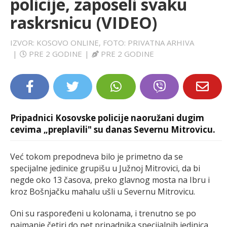
policije, zaposeli svaku
LIFESTYLE
raskrsnicu (VIDEO)
EXTRA
IZVOR: KOSOVO ONLINE, FOTO: PRIVATNA ARHIVA
|
PRE 2 GODINE
|
PRE 2 GODINE
Pripadnici Kosovske policije naoružani dugim
cevima „preplavili" su danas Severnu Mitrovicu.
Već tokom prepodneva bilo je primetno da se
specijalne jedinice grupišu u Južnoj Mitrovici, da bi
negde oko 13 časova, preko glavnog mosta na Ibru i
kroz Bošnjačku mahalu ušli u Severnu Mitrovicu.
Oni su raspoređeni u kolonama, i trenutno se po
najmanje četiri do pet pripadnika specijalnih jedinica