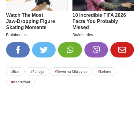
#
Ibar
#
Policija
#
Severna Mitrovica
#
kolone
#
naoružani