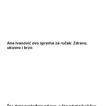
Ana Ivanović ovo sprema za ručak: Zdravo,
ukusno i brzo
Šta dete nasleđuje od oca, a šta od majke? Sve