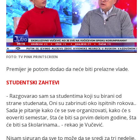
FOTO: TV PINK PRINTSCREEN
Premijer je potom dodao da neće biti prelazne vlade.
STUDENTSKI ZAHTEVI
- Razgovarao sam sa studentima koji su birani od
strane studenata, Oni su zabrinuti oko ispitnih rokova...
Sada je pitanje kako će se sve organizovati, kako će s
eoveriti semestar, šta će biti sa prvim delom godine, šta
će biti sa školarinama... - rekao je Vučević.
Nisam siguran da sve to može da se sredi za tri nedelje,