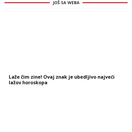
JOŠ SA WEBA
Laže čim zine! Ovaj znak je ubedljivo najveći
lažov horoskopa