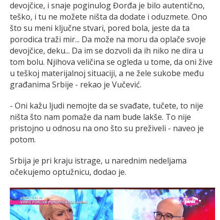
devojčice, i snaje poginulog Đorđa je bilo autentično,
teško, i tu ne možete ništa da dodate i oduzmete. Ono
što su meni ključne stvari, pored bola, jeste da ta
porodica traži mir... Da može na moru da oplače svoje
devojčice, deku... Da im se dozvoli da ih niko ne dira u
tom bolu. Njihova veličina se ogleda u tome, da oni žive
u teškoj materijalnoj situaciji, a ne žele sukobe među
građanima Srbije - rekao je Vučević.
- Oni kažu ljudi nemojte da se svađate, tučete, to nije
ništa što nam pomaže da nam bude lakše. To nije
pristojno u odnosu na ono što su preživeli - naveo je
potom.
Srbija je pri kraju istrage, u narednim nedeljama
očekujemo optužnicu, dodao je.