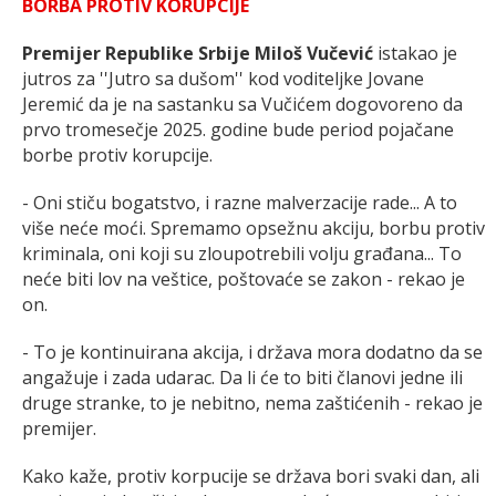
BORBA PROTIV KORUPCIJE
Premijer Republike Srbije Miloš Vučević
istakao je
jutros za ''Jutro sa dušom'' kod voditeljke Jovane
Jeremić da je na sastanku sa Vučićem dogovoreno da
prvo tromesečje 2025. godine bude period pojačane
borbe protiv korupcije.
- Oni stiču bogatstvo, i razne malverzacije rade... A to
više neće moći. Spremamo opsežnu akciju, borbu protiv
kriminala, oni koji su zloupotrebili volju građana... To
neće biti lov na veštice, poštovaće se zakon - rekao je
on.
- To je kontinuirana akcija, i država mora dodatno da se
angažuje i zada udarac. Da li će to biti članovi jedne ili
druge stranke, to je nebitno, nema zaštićenih - rekao je
premijer.
Kako kaže, protiv korpucije se država bori svaki dan, ali