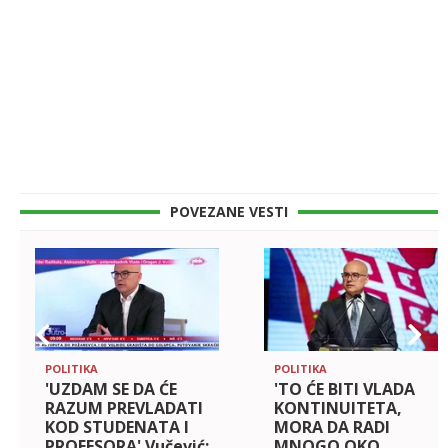
POVEZANE VESTI
POLITIKA
POLITIKA
'UZDAM SE DA ĆE
'TO ĆE BITI VLADA
RAZUM PREVLADATI
KONTINUITETA,
KOD STUDENATA I
MORA DA RADI
PROFESORA' Vučević:
MNOGO OKO