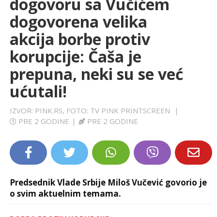
dogovoru sa Vučićem
LIFESTYLE
dogovorena velika
akcija borbe protiv
EXTRA
korupcije: Čaša je
prepuna, neki su se već
ućutali!
IZVOR: PINK.RS, FOTO: TV PINK PRINTSCREEN
|
PRE 2 GODINE
|
PRE 2 GODINE
Predsednik Vlade Srbije Miloš Vučević govorio je
o svim aktuelnim temama.