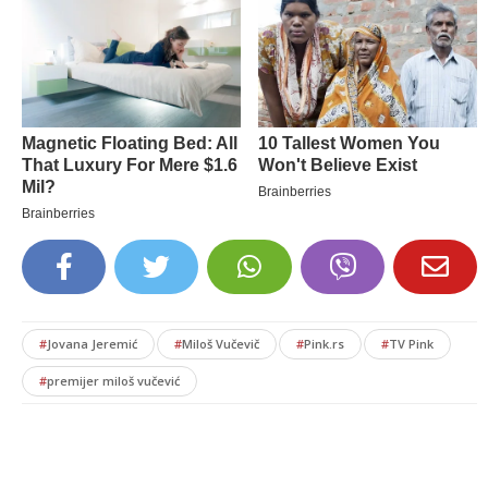
#
Jovana Jeremić
#
Miloš Vučevič
#
Pink.rs
#
TV Pink
#
premijer miloš vučević