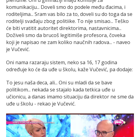
komunikaciju... Doveli smo do podele među đacima, i
roditeljima... Sram vas bilo za to, doveli su do toga da se
roditelji svađaju zbog politiike. To nije smisao... Teško
će biti vratitit autoritet direktorima, nastavnicima...
Doživeli smo da brucoš legitimiše profesora, čoveka
koji je napisao ne zam koliko naučnih radova... - naveo
je Vučević.
Oni nama razaraju sistem, neko sa 16, 17 godina
određuje ko će da uđe u školu, kaže Vučević, pa dodaje:
To jesu naša deca, ali... Oni su mladi da se bave
politikom... nekada se stajalo kada tetkica uđe u
učionicu, a danas imamo situaciju da direktor ne sme da
uđe u školu - rekao je Vučević.