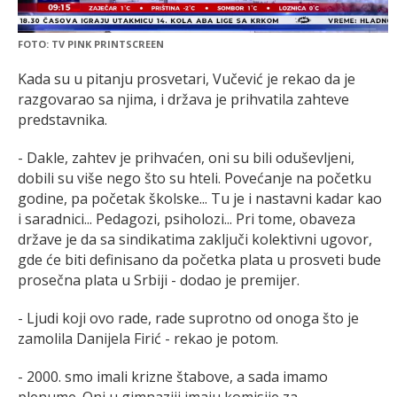
FOTO: TV PINK PRINTSCREEN
Kada su u pitanju prosvetari, Vučević je rekao da je
razgovarao sa njima, i država je prihvatila zahteve
predstavnika.
- Dakle, zahtev je prihvaćen, oni su bili oduševljeni,
dobili su više nego što su hteli. Povećanje na početku
godine, pa početak školske... Tu je i nastavni kadar kao
i saradnici... Pedagozi, psiholozi... Pri tome, obaveza
države je da sa sindikatima zaključi kolektivni ugovor,
gde će biti definisano da početka plata u prosveti bude
prosečna plata u Srbiji - dodao je premijer.
- Ljudi koji ovo rade, rade suprotno od onoga što je
zamolila Danijela Firić - rekao je potom.
- 2000. smo imali krizne štabove, a sada imamo
plenume. Oni u gimnaziji imaju komisije za