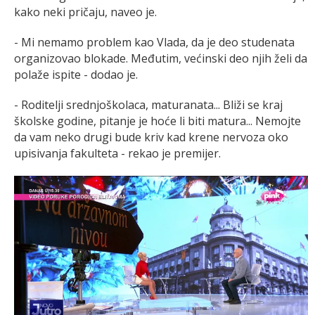
kako neki pričaju, naveo je.
- Mi nemamo problem kao Vlada, da je deo studenata
organizovao blokade. Međutim, većinski deo njih želi da
polaže ispite - dodao je.
- Roditelji srednjoškolaca, maturanata... Bliži se kraj
školske godine, pitanje je hoće li biti matura... Nemojte
da vam neko drugi bude kriv kad krene nervoza oko
upisivanja fakulteta - rekao je premijer.