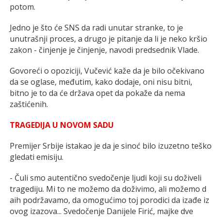
potom.
Jedno je što će SNS da radi unutar stranke, to je
unutrašnji proces, a drugo je pitanje da li je neko kršio
zakon - činjenje je činjenje, navodi predsednik Vlade.
Govoreći o opoziciji, Vučević kaže da je bilo očekivano
da se oglase, međutim, kako dodaje, oni nisu bitni,
bitno je to da će država opet da pokaže da nema
zaštićenih.
TRAGEDIJA U NOVOM SADU
Premijer Srbije istakao je da je sinoć bilo izuzetno teško
gledati emisiju.
- Čuli smo autentično svedočenje ljudi koji su doživeli
tragediju. Mi to ne možemo da doživimo, ali možemo d
aih podržavamo, da omogućimo toj porodici da izađe iz
ovog izazova... Svedočenje Danijele Firić, majke dve