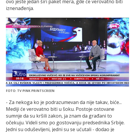
ovo jeste jedan širi paket mera, gde će verovatno biti
iznenađenja.
FOTO: TV PINK PRINTSCREEN
- Za nekoga ko je podrazumevan da nije takav, biće...
Mediji će verovatno biti u šoku. Postoje ostovane
sumnje da su kršili zakon, ja znam da građani to
očekuju. Videli smo po gostovanju predsednika Srbije.
Jedni su oduševljeni, jedni su se ućutali - dodao je