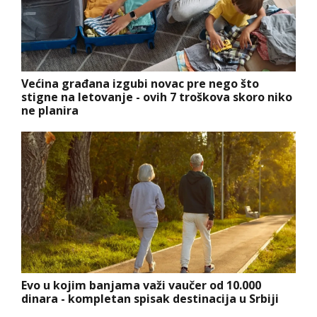
Većina građana izgubi novac pre nego što
stigne na letovanje - ovih 7 troškova skoro niko
ne planira
Evo u kojim banjama važi vaučer od 10.000
dinara - kompletan spisak destinacija u Srbiji