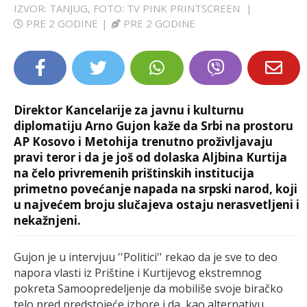
IZVOR: TANJUG, FOTO: TV PINK PRINTSCREEN
|
LIFESTYLE
PRE 2 GODINE
|
PRE 2 GODINE
EXTRA
Direktor Kancelarije za javnu i kulturnu
diplomatiju Arno Gujon kaže da Srbi na prostoru
AP Kosovo i Metohija trenutno proživljavaju
pravi teror i da je još od dolaska Aljbina Kurtija
na čelo privremenih prištinskih institucija
primetno povećanje napada na srpski narod, koji
u najvećem broju slučajeva ostaju nerasvetljeni i
nekažnjeni.
Gujon je u intervjuu ''Politici'' rekao da je sve to deo
napora vlasti iz Prištine i Kurtijevog ekstremnog
pokreta Samoopredeljenje da mobiliše svoje biračko
telo pred predstojeće izbore i da, kao alternativu