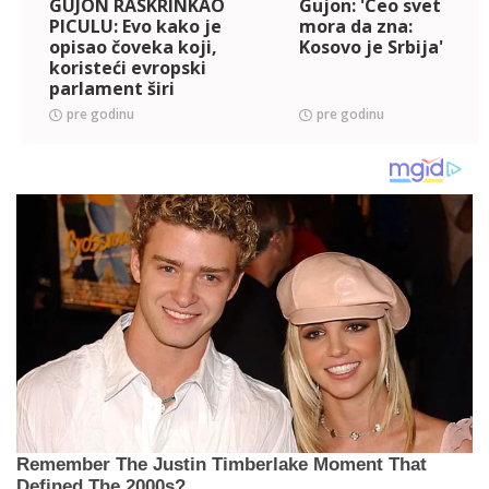
GUJON RASKRINKAO
Gujon: 'Ceo svet
PICULU: Evo kako je
mora da zna:
opisao čoveka koji,
Kosovo je Srbija'
koristeći evropski
parlament širi
mržnju prema Srbiji
pre godinu
pre godinu
(VIDEO)