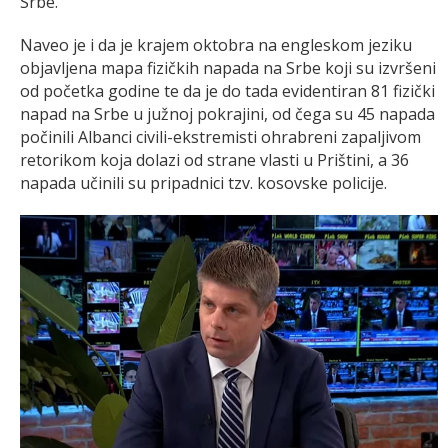
Srbe.
Naveo je i da je krajem oktobra na engleskom jeziku
objavljena mapa fizičkih napada na Srbe koji su izvršeni
od početka godine te da je do tada evidentiran 81 fizički
napad na Srbe u južnoj pokrajini, od čega su 45 napada
počinili Albanci civili-ekstremisti ohrabreni zapaljivom
retorikom koja dolazi od strane vlasti u Prištini, a 36
napada učinili su pripadnici tzv. kosovske policije.