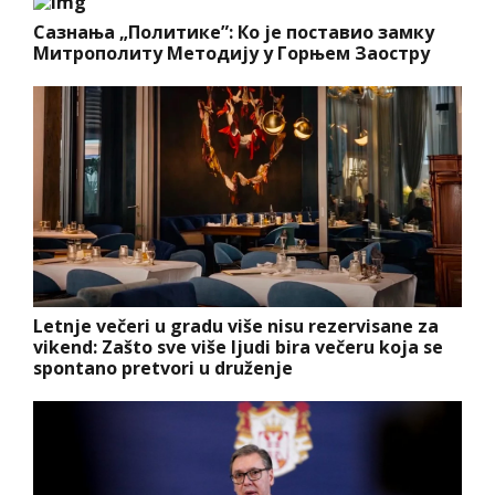
Сазнања „Политике”: Ко је поставио замку
Митрополиту Методију у Горњем Заостру
Letnje večeri u gradu više nisu rezervisane za
vikend: Zašto sve više ljudi bira večeru koja se
spontano pretvori u druženje