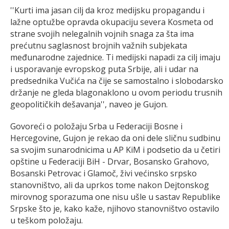
''Kurti ima jasan cilj da kroz medijsku propagandu i
lažne optužbe opravda okupaciju severa Kosmeta od
strane svojih nelegalnih vojnih snaga za šta ima
prećutnu saglasnost brojnih važnih subjekata
međunarodne zajednice. Ti medijski napadi za cilj imaju
i usporavanje evropskog puta Srbije, ali i udar na
predsednika Vučića na čije se samostalno i slobodarsko
držanje ne gleda blagonaklono u ovom periodu trusnih
geopolitičkih dešavanja'', naveo je Gujon.
Govoreći o položaju Srba u Federaciji Bosne i
Hercegovine, Gujon je rekao da oni dele sličnu sudbinu
sa svojim sunarodnicima u AP KiM i podsetio da u četiri
opštine u Federaciji BiH - Drvar, Bosansko Grahovo,
Bosanski Petrovac i Glamoč, živi većinsko srpsko
stanovništvo, ali da uprkos tome nakon Dejtonskog
mirovnog sporazuma one nisu ušle u sastav Republike
Srpske što je, kako kaže, njihovo stanovništvo ostavilo
u teškom položaju.