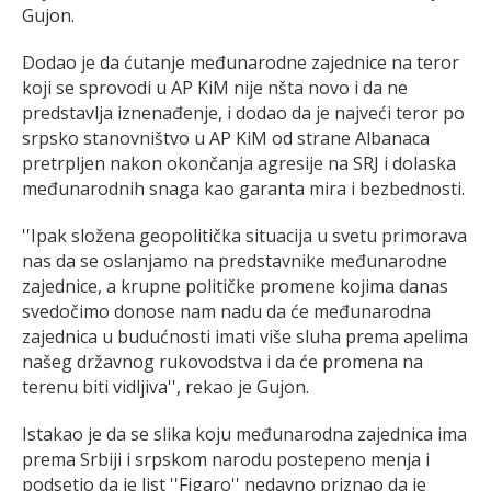
Gujon.
Dodao je da ćutanje međunarodne zajednice na teror
koji se sprovodi u AP KiM nije nšta novo i da ne
predstavlja iznenađenje, i dodao da je najveći teror po
srpsko stanovništvo u AP KiM od strane Albanaca
pretrpljen nakon okončanja agresije na SRJ i dolaska
međunarodnih snaga kao garanta mira i bezbednosti.
''Ipak složena geopolitička situacija u svetu primorava
nas da se oslanjamo na predstavnike međunarodne
zajednice, a krupne političke promene kojima danas
svedočimo donose nam nadu da će međunarodna
zajednica u budućnosti imati više sluha prema apelima
našeg državnog rukovodstva i da će promena na
terenu biti vidljiva'', rekao je Gujon.
Istakao je da se slika koju međunarodna zajednica ima
prema Srbiji i srpskom narodu postepeno menja i
podsetio da je list ''Figaro'' nedavno priznao da je