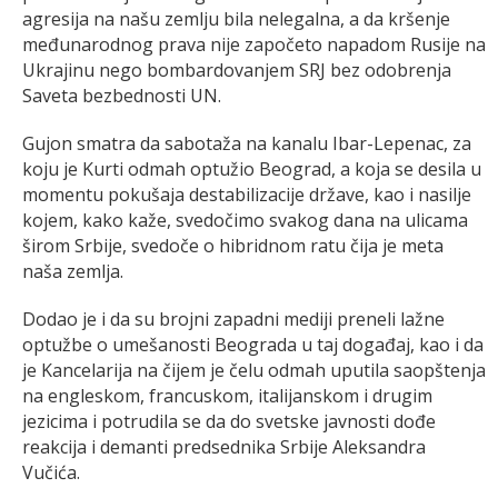
agresija na našu zemlju bila nelegalna, a da kršenje
međunarodnog prava nije započeto napadom Rusije na
Ukrajinu nego bombardovanjem SRJ bez odobrenja
Saveta bezbednosti UN.
Gujon smatra da sabotaža na kanalu Ibar-Lepenac, za
koju je Kurti odmah optužio Beograd, a koja se desila u
momentu pokušaja destabilizacije države, kao i nasilje
kojem, kako kaže, svedočimo svakog dana na ulicama
širom Srbije, svedoče o hibridnom ratu čija je meta
naša zemlja.
Dodao je i da su brojni zapadni mediji preneli lažne
optužbe o umešanosti Beograda u taj događaj, kao i da
je Kancelarija na čijem je čelu odmah uputila saopštenja
na engleskom, francuskom, italijanskom i drugim
jezicima i potrudila se da do svetske javnosti dođe
reakcija i demanti predsednika Srbije Aleksandra
Vučića.