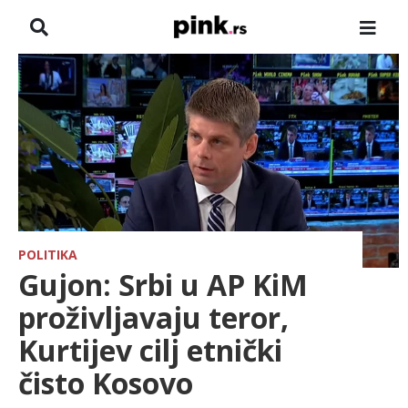
NASLOVNA
VESTI
ZADRUGA
SHOWBIZ
HRONIKA
POLITIKA
Gujon: Srbi u AP KiM
FARMERI
proživljavaju teror,
Kurtijev cilj etnički
TV
čisto Kosovo
SPORT