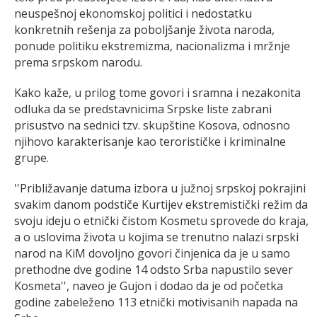
neuspešnoj ekonomskoj politici i nedostatku
konkretnih rešenja za poboljšanje života naroda,
ponude politiku ekstremizma, nacionalizma i mržnje
prema srpskom narodu.
Kako kaže, u prilog tome govori i sramna i nezakonita
odluka da se predstavnicima Srpske liste zabrani
prisustvo na sednici tzv. skupštine Kosova, odnosno
njihovo karakterisanje kao terorističke i kriminalne
grupe.
''Približavanje datuma izbora u južnoj srpskoj pokrajini
svakim danom podstiče Kurtijev ekstremistički režim da
svoju ideju o etnički čistom Kosmetu sprovede do kraja,
a o uslovima života u kojima se trenutno nalazi srpski
narod na KiM dovoljno govori činjenica da je u samo
prethodne dve godine 14 odsto Srba napustilo sever
Kosmeta'', naveo je Gujon i dodao da je od početka
godine zabeleženo 113 etnički motivisanih napada na