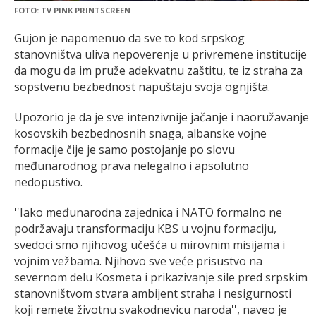
FOTO: TV PINK PRINTSCREEN
Gujon je napomenuo da sve to kod srpskog
stanovništva uliva nepoverenje u privremene institucije
da mogu da im pruže adekvatnu zaštitu, te iz straha za
sopstvenu bezbednost napuštaju svoja ognjišta.
Upozorio je da je sve intenzivnije jačanje i naoružavanje
kosovskih bezbednosnih snaga, albanske vojne
formacije čije je samo postojanje po slovu
međunarodnog prava nelegalno i apsolutno
nedopustivo.
''Iako međunarodna zajednica i NATO formalno ne
podržavaju transformaciju KBS u vojnu formaciju,
svedoci smo njihovog učešća u mirovnim misijama i
vojnim vežbama. Njihovo sve veće prisustvo na
severnom delu Kosmeta i prikazivanje sile pred srpskim
stanovništvom stvara ambijent straha i nesigurnosti
koji remete životnu svakodnevicu naroda'', naveo je