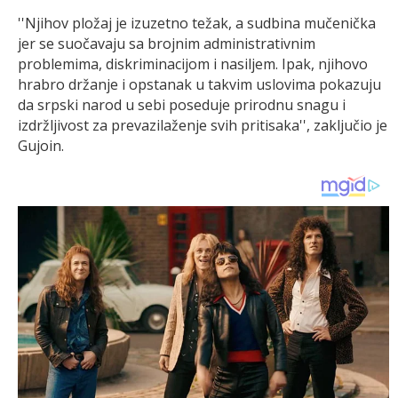
''Njihov pložaj je izuzetno težak, a sudbina mučenička
jer se suočavaju sa brojnim administrativnim
problemima, diskriminacijom i nasiljem. Ipak, njihovo
hrabro držanje i opstanak u takvim uslovima pokazuju
da srpski narod u sebi poseduje prirodnu snagu i
izdržljivost za prevazilaženje svih pritisaka'', zaključio je
Gujoin.