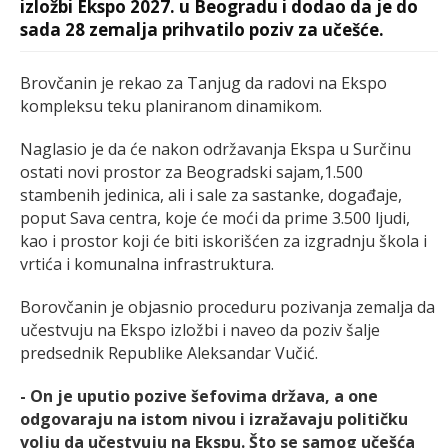
izložbi Ekspo 2027. u Beogradu i dodao da je do
sada 28 zemalja prihvatilo poziv za učešće.
Brovčanin je rekao za Tanjug da radovi na Ekspo
kompleksu teku planiranom dinamikom.
Naglasio je da će nakon održavanja Ekspa u Surčinu
ostati novi prostor za Beogradski sajam,1.500
stambenih jedinica, ali i sale za sastanke, događaje,
poput Sava centra, koje će moći da prime 3.500 ljudi,
kao i prostor koji će biti iskorišćen za izgradnju škola i
vrtića i komunalna infrastruktura.
Borovčanin je objasnio proceduru pozivanja zemalja da
učestvuju na Ekspo izložbi i naveo da poziv šalje
predsednik Republike Aleksandar Vučić.
- On je uputio pozive šefovima država, a one
odgovaraju na istom nivou i izražavaju političku
volju da učestvuju na Ekspu. Što se samog učešća