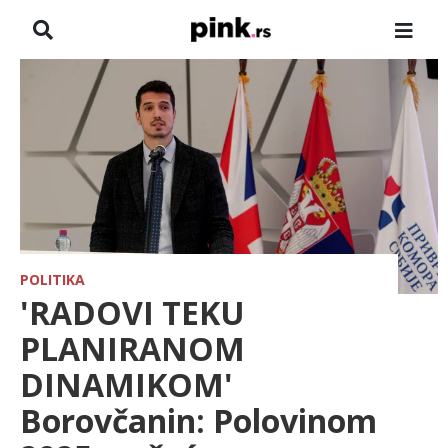
NASLOVNA
VESTI
ZADRUGA
SHOWBIZ
HRONIKA
POLITIKA
'RADOVI TEKU
FARMERI
PLANIRANOM
DINAMIKOM'
TV
Borovčanin: Polovinom
SPORT