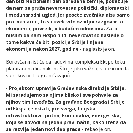
dan biti Nacionalni dan određene zemlje, pokazuje
da nam se pruža neverovatan politički, diplomatski
i međunarodni ugled. Jer posete zvačnika nisu samo
protokolarne, to su uvek vrlo ozbiljni razgovori o
ekonomiji, privredi, o budućim odnosima. Zato
mislim da nam Ekspo nudi neverovatno nasleđe o
tome kakva će biti pozicija Srbije i njena
ekonomija nakon 2027. godine
- naglasio je on.
Borovčanin ističe da radovi na kompleksu Ekspo teku
planiranom dinamikom, što je jako važno, s obzirom da
su rokovi vrlo ograničavajući.
- Projektom upravlja Građevinska direkcija Srbije.
Mi sarađujemo sa njima blisko i sve pohvale za
njihov tim izvođača. Za građane Beograda i Srbije
od Ekspa će ostati, pre svega, linijska
infrastruktura - putna, komunalna, energetska,
koja se dovodi na jedan pravi način, kako treba da
se razvija jedan novi deo grada
- rekao je on.