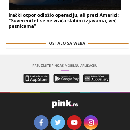
Irački otpor odložio operaciju, ali preti Americi:
"Suverenitet se ne vraća slabim izjavama, već
pesnicama"
OSTALO SA WEBA
PREUZMITE PINK.RS MOBILNU APLIKACIJU