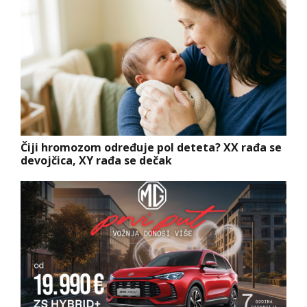
Čiji hromozom određuje pol deteta? XX rađa se
devojčica, XY rađa se dečak