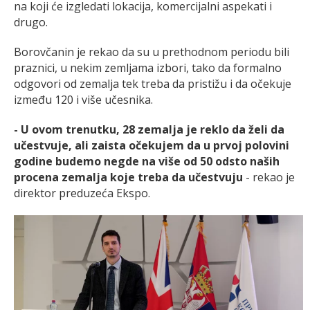
na koji će izgledati lokacija, komercijalni aspekati i
drugo.
Borovčanin je rekao da su u prethodnom periodu bili
praznici, u nekim zemljama izbori, tako da formalno
odgovori od zemalja tek treba da pristižu i da očekuje
između 120 i više učesnika.
- U ovom trenutku, 28 zemalja je reklo da želi da
učestvuje, ali zaista očekujem da u prvoj polovini
godine budemo negde na više od 50 odsto naših
procena zemalja koje treba da učestvuju
- rekao je
direktor preduzeća Ekspo.