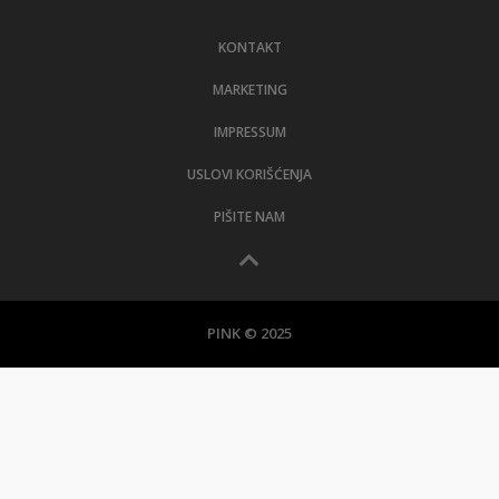
KONTAKT
MARKETING
IMPRESSUM
USLOVI KORIŠĆENJA
PIŠITE NAM
PINK © 2025