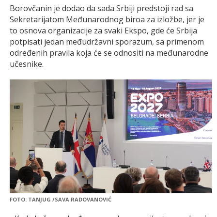
Borovčanin je dodao da sada Srbiji predstoji rad sa
Sekretarijatom Međunarodnog biroa za izložbe, jer je
to osnova organizacije za svaki Ekspo, gde će Srbija
potpisati jedan međudržavni sporazum, sa primenom
određenih pravila koja će se odnositi na međunarodne
učesnike.
FOTO: TANJUG /SAVA RADOVANOVIĆ