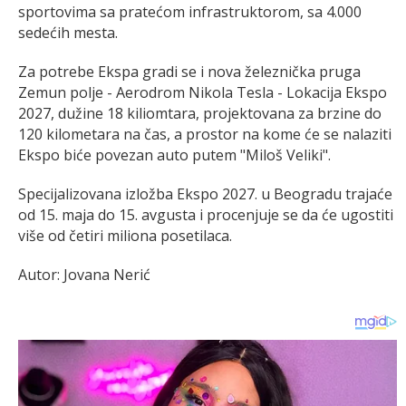
sportovima sa pratećom infrastruktorom, sa 4.000
sedećih mesta.
Za potrebe Ekspa gradi se i nova železnička pruga
Zemun polje - Aerodrom Nikola Tesla - Lokacija Ekspo
2027, dužine 18 kiliomtara, projektovana za brzine do
120 kilometara na čas, a prostor na kome će se nalaziti
Ekspo biće povezan auto putem "Miloš Veliki".
Specijalizovana izložba Ekspo 2027. u Beogradu trajaće
od 15. maja do 15. avgusta i procenjuje se da će ugostiti
više od četiri miliona posetilaca.
Autor: Jovana Nerić