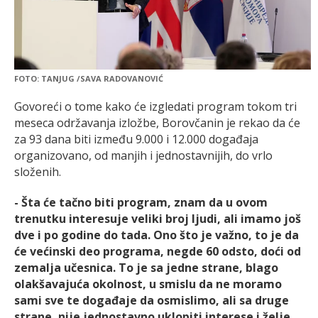
FOTO: TANJUG /SAVA RADOVANOVIĆ
Govoreći o tome kako će izgledati program tokom tri
meseca održavanja izložbe, Borovčanin je rekao da će
za 93 dana biti između 9.000 i 12.000 događaja
organizovano, od manjih i jednostavnijih, do vrlo
složenih.
- Šta će tačno biti program, znam da u ovom
trenutku interesuje veliki broj ljudi, ali imamo još
dve i po godine do tada. Ono što je važno, to je da
će većinski deo programa, negde 60 odsto, doći od
zemalja učesnica. To je sa jedne strane, blago
olakšavajuća okolnost, u smislu da ne moramo
sami sve te događaje da osmislimo, ali sa druge
strane, nije jednostavno uklopiti interese i želje