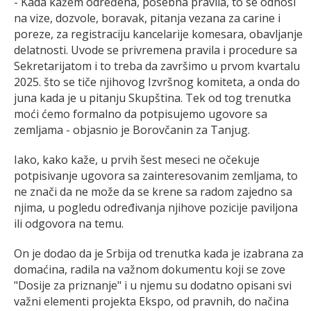
- Kada kažem određena, posebna pravila, to se odnosi
na vize, dozvole, boravak, pitanja vezana za carine i
poreze, za registraciju kancelarije komesara, obavljanje
delatnosti. Uvode se privremena pravila i procedure sa
Sekretarijatom i to treba da završimo u prvom kvartalu
2025. što se tiče njihovog Izvršnog komiteta, a onda do
juna kada je u pitanju Skupština. Tek od tog trenutka
moći ćemo formalno da potpisujemo ugovore sa
zemljama - objasnio je Borovčanin za Tanjug.
Iako, kako kaže, u prvih šest meseci ne očekuje
potpisivanje ugovora sa zainteresovanim zemljama, to
ne znači da ne može da se krene sa radom zajedno sa
njima, u pogledu određivanja njihove pozicije paviljona
ili odgovora na temu.
On je dodao da je Srbija od trenutka kada je izabrana za
domaćina, radila na važnom dokumentu koji se zove
"Dosije za priznanje" i u njemu su dodatno opisani svi
važni elementi projekta Ekspo, od pravnih, do načina