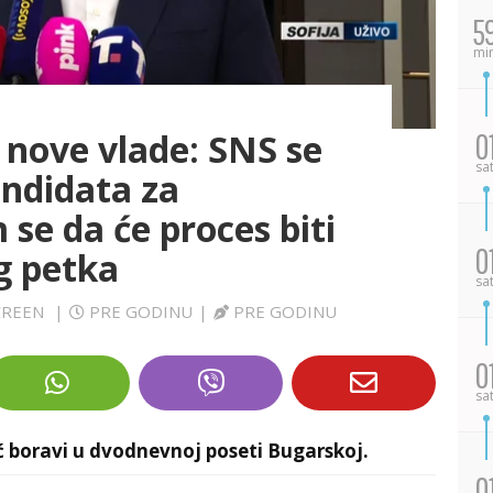
5
mi
 nove vlade: SNS se
0
sa
ndidata za
e da će proces biti
0
g petka
sa
SCREEN
|
PRE GODINU
|
PRE GODINU
0
sa
ć boravi u dvodnevnoj poseti Bugarskoj.
0