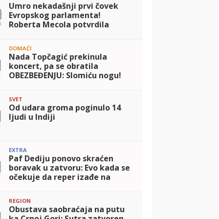
Umro nekadašnji prvi čovek
9
Evropskog parlamenta!
n
Roberta Mecola potvrdila
tužne vesti
DOMAĆI
Nada Topčagić prekinula
1
koncert, pa se obratila
t
OBEZBEĐENJU: Slomiću nogu!
Evo šta se desilo!
SVET
Od udara groma poginulo 14
1
ljudi u Indiji
t
EXTRA
Paf Dediju ponovo skraćen
1
boravak u zatvoru: Evo kada se
t
očekuje da reper izađe na
slobodu!
REGION
Obustava saobraćaja na putu
1
ka Crnoj Gori: Sutra zatvoren