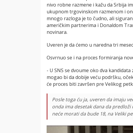
nivo robne razmene i kažu da Srbija ima
ukupnom trgovinskom razmenom i onda k
mnogo razloga je to čudno, ali sigur
američkim partnerima i Donaldom Tram
novinara.
Uveren je da ćemo u naredna tri mesec
Osvrnuo se i na proces formiranja nove
- U SNS se dvoume oko dva kandidata za
mogao bi da dobije veću podršku, oče
će proces biti završen pre Velikog petk
Posle toga ću ja, uveren da imaju ve
onda ima desetak dana da predloži 
neće morati da bude 18, na Veliki pe