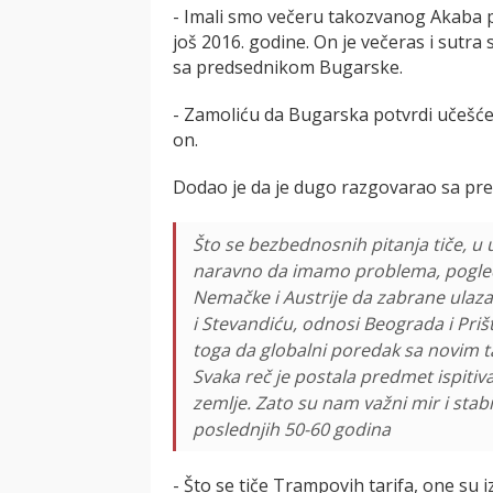
- Imali smo večeru takozvanog Akaba pr
još 2016. godine. On je večeras i sutra 
sa predsednikom Bugarske.
- Zamoliću da Bugarska potvrdi učešće
on.
Dodao je da je dugo razgovarao sa pre
Što se bezbednosnih pitanja tiče, 
naravno da imamo problema, pogledaj
Nemačke i Austrije da zabrane ulaz
i Stevandiću, odnosi Beograda i Priš
toga da globalni poredak sa novim ta
Svaka reč je postala predmet ispitiv
zemlje. Zato su nam važni mir i sta
poslednjih 50-60 godina
- Što se tiče Trampovih tarifa, one s