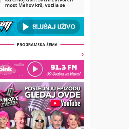
t
most Mehov krš, vozila se
preusmeravaju
PROGRAMSKA ŠEMA