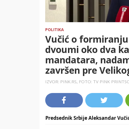
POLITIKA
Vučić o formiranju
dvoumi oko dva ka
mandatara, nadam s
završen pre Veliko
IZVOR: PINK.RS, FOTO: TV PINK PRINT
Predsednik Srbije Aleksandar Vuči