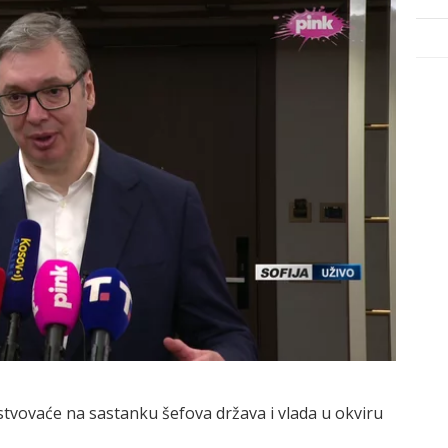
vovaće na sastanku šefova država i vlada u okviru