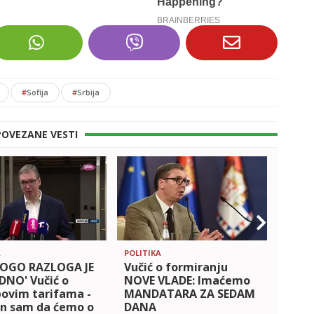
#
Sofija
#
Srbija
POVEZANE VESTI
A
POLITIKA
POLITI
NOGO RAZLOGA JE
Vučić o formiranju
VUČI
DNO' Vučić o
NOVE VLADE: Imaćemo
PROC
ovim tarifama -
MANDATARA ZA SEDAM
BALK
an sam da ćemo o
DANA
zvani