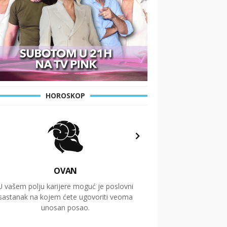
HOROSKOP
OVAN
U vašem polju karijere moguć je poslovni
Putovanja i čitav niz
sastanak na kojem ćete ugovoriti veoma
glavnu temu ovog 
unosan posao.
temelje dugoro