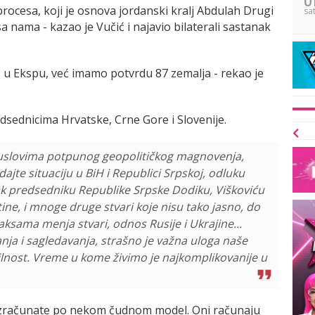
ocesa, koji je osnova jordanski kralj Abdulah Drugi
sa
sa nama - kazao je Vučić i najavio bilaterali sastanak
 u Ekspu, već imamo potvrdu 87 zemalja - rekao je
dsednicima Hrvatske, Crne Gore i Slovenije.
u uslovima potpunog geopolitičkog magnovenja,
te situaciju u BiH i Republici Srpskoj, odluku
ak predsedniku Republike Srpske Dodiku, Viškoviću
tine, i mnoge druge stvari koje nisu tako jasno, do
ksama menja stvari, odnos Rusije i Ukrajine...
anja i sagledavanja, strašno je važna uloga naše
bilnost. Vreme u kome živimo je najkomplikovanije u
u izračunate po nekom čudnom model. Oni računaju