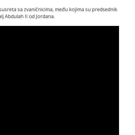
h susreta sa zvaničnicima, među kojima su predsednik
j Abdulah II od Jordana.