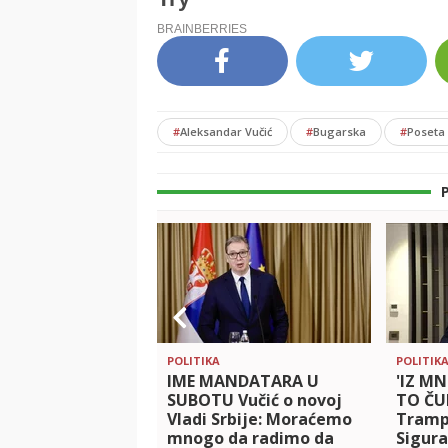
#
Aleksandar Vučić
#
Bugarska
#
Poseta
POLITIKA
POLITIK
IME MANDATARA U
'IZ M
SUBOTU Vučić o novoj
TO ČU
Vladi Srbije: Moraćemo
Tramp
mnogo da radimo da
Sigur