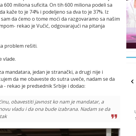
 600 miliona suficita. On tih 600 miliona podeli sa
aže to je 74% i podeljeno sa dva to je 37%. Iz
an sam da ćemo o tome moći da razgovaramo sa našim
pom- rekao je Vučić, odgovarajući na pitanja
a problem rešiti.
 vlade.
 mandatara, jedan je stranački, a drugi nije i
kujem da me obaveste do sutra uveče, nadam se da
a - rekao je predsednik Srbije i dodao:
ćinu, obavestiti javnost ko nam je mandatar, a
novu vladu i da ona bude izabrana. Nadam se da
tak