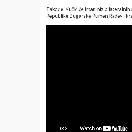
Takođe, Vučić će imati niz bilateralni
Republike Bugarske Rumen Radev i kral