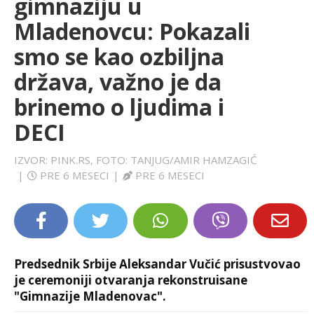
gimnaziju u
LIFESTYLE
Mladenovcu: Pokazali
smo se kao ozbiljna
EXTRA
država, važno je da
brinemo o ljudima i
DECI
IZVOR: PINK.RS, FOTO: TANJUG/AMIR HAMZAGIĆ
|
PRE 6 MESECI
|
PRE 6 MESECI
Predsednik Srbije Aleksandar Vučić prisustvovao
je ceremoniji otvaranja rekonstruisane
"Gimnazije Mladenovac".