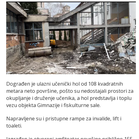
Previous
Next
Dograđen je ulazni učenički hol od 108 kvadratnih
metara neto površine, pošto su nedostajali prostori za
okupljanje i druženje učenika, a hol predstavlja i toplu
vezu objekta Gimnazije i fiskulturne sale.
Napravljene su i pristupne rampe za invalide, lift i
toaleti.
Izgrađen je otvoreni amfiteatar površine približno 155