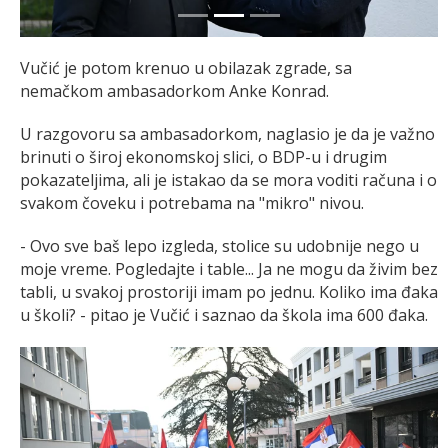
Vučić je potom krenuo u obilazak zgrade, sa
nemačkom ambasadorkom Anke Konrad.
U razgovoru sa ambasadorkom, naglasio je da je važno
brinuti o široj ekonomskoj slici, o BDP-u i drugim
pokazateljima, ali je istakao da se mora voditi računa i o
svakom čoveku i potrebama na "mikro" nivou.
- Ovo sve baš lepo izgleda, stolice su udobnije nego u
moje vreme. Pogledajte i table... Ja ne mogu da živim bez
tabli, u svakoj prostoriji imam po jednu. Koliko ima đaka
u školi? - pitao je Vučić i saznao da škola ima 600 đaka.