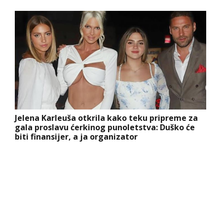
Jelena Karleuša otkrila kako teku pripreme za
gala proslavu ćerkinog punoletstva: Duško će
biti finansijer, a ja organizator