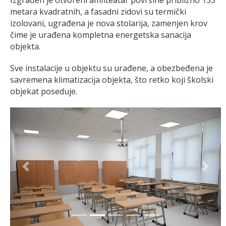
metara kvadratnih, a fasadni zidovi su termički
izolovani, ugrađena je nova stolarija, zamenjen krov
čime je urađena kompletna energetska sanacija
objekta.
Sve instalacije u objektu su urađene, a obezbeđena je
savremena klimatizacija objekta, što retko koji školski
objekat poseduje.
Previous
Next