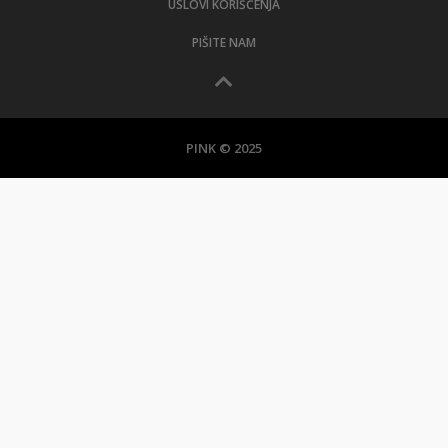
USLOVI KORIŠĆENJA
PIŠITE NAM
PINK © 2025