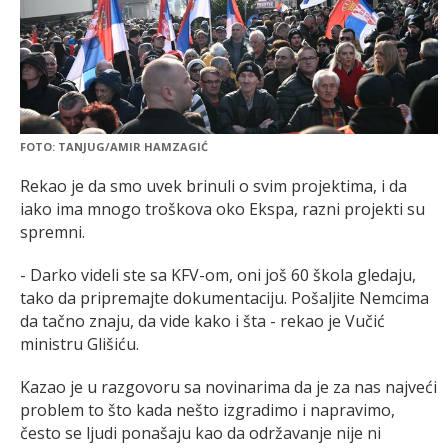
FOTO: TANJUG/AMIR HAMZAGIĆ
Rekao je da smo uvek brinuli o svim projektima, i da
iako ima mnogo troškova oko Ekspa, razni projekti su
spremni.
- Darko videli ste sa KFV-om, oni još 60 škola gledaju,
tako da pripremajte dokumentaciju. Pošaljite Nemcima
da tačno znaju, da vide kako i šta - rekao je Vučić
ministru Glišiću.
Kazao je u razgovoru sa novinarima da je za nas najveći
problem to što kada nešto izgradimo i napravimo,
često se ljudi ponašaju kao da održavanje nije ni