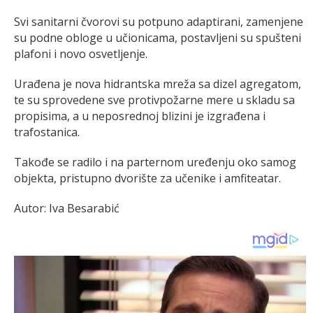
Svi sanitarni čvorovi su potpuno adaptirani, zamenjene
su podne obloge u učionicama, postavljeni su spušteni
plafoni i novo osvetljenje.
Urađena je nova hidrantska mreža sa dizel agregatom,
te su sprovedene sve protivpožarne mere u skladu sa
propisima, a u neposrednoj blizini je izgrađena i
trafostanica.
Takođe se radilo i na parternom uređenju oko samog
objekta, pristupno dvorište za učenike i amfiteatar.
Autor: Iva Besarabić