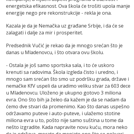
energetska efikasnost. Ova škola će trošiti upola manje
energije nego pre rekonstrukcije - rekla je ona.
Kazala je da je Nemačka uz građane Srbije, i da će se
zalagati i dalje za mir i prosperitet.
Predsednik Vučić je rekao da je mnogo srećan što je
danas u Mladenovcu, i što otvara ovu školu.
- Ostala je još samo sportska sala, i to će uskoro
krenuti sa radovima. Škola izgleda čisto i uredno, i
mnogo sam srećan što smo uz podršku grada, države i
nemačke KfV uspeli da uradimo veliku stvar za 603 dece
u Mladenovcu. Uloženo je ukupno gotovo 3 miliona
evra. Ono što bih ja želeo da kažem je da se nadam da
ćemo dve stvari da promenimo. Kao što danas uspešno
održavamo puteve i auto-puteve, i ulažemo stotine
miliona evra u to, pošto nije samo suština u tome da
nešto izgradite. Kada napravite novu kuću, mora neko
da je održava, morate da menjate ono što se pokvari.