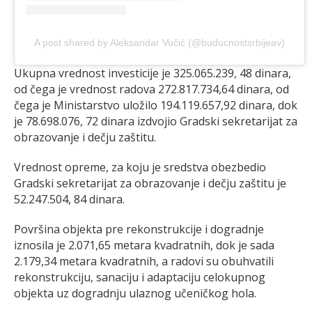
A post shared by Aleksandar Vučić (@buducnostsrbijeav)
Ukupna vrednost investicije je 325.065.239, 48 dinara,
od čega je vrednost radova 272.817.734,64 dinara, od
čega je Ministarstvo uložilo 194.119.657,92 dinara, dok
je 78.698.076, 72 dinara izdvojio Gradski sekretarijat za
obrazovanje i dečju zaštitu.
Vrednost opreme, za koju je sredstva obezbedio
Gradski sekretarijat za obrazovanje i dečju zaštitu je
52.247.504, 84 dinara.
Površina objekta pre rekonstrukcije i dogradnje
iznosila je 2.071,65 metara kvadratnih, dok je sada
2.179,34 metara kvadratnih, a radovi su obuhvatili
rekonstrukciju, sanaciju i adaptaciju celokupnog
objekta uz dogradnju ulaznog učeničkog hola.