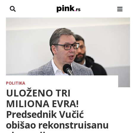
NASLOVNA
VESTI
ZADRUGA
SHOWBIZ
HRONIKA
POLITIKA
ULOŽENO TRI
PINKOVE ZVEZDE
MILIONA EVRA!
Predsednik Vučić
TV
obišao rekonstruisanu
SPORT