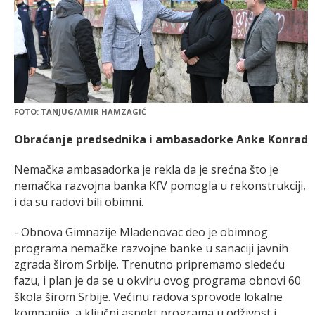
FOTO: TANJUG/AMIR HAMZAGIĆ
Obraćanje predsednika i ambasadorke Anke Konrad
Nemačka ambasadorka je rekla da je srećna što je
nemačka razvojna banka KfV pomogla u rekonstrukciji,
i da su radovi bili obimni.
- Obnova Gimnazije Mladenovac deo je obimnog
programa nemačke razvojne banke u sanaciji javnih
zgrada širom Srbije. Trenutno pripremamo sledeću
fazu, i plan je da se u okviru ovog programa obnovi 60
škola širom Srbije. Većinu radova sprovode lokalne
kompanije, a ključni aspekt programa u odživost i