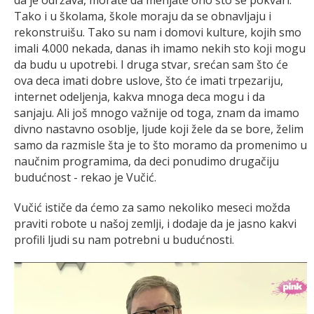
Tako i u školama, škole moraju da se obnavljaju i
rekonstruišu. Tako su nam i domovi kulture, kojih smo
imali 4.000 nekada, danas ih imamo nekih sto koji mogu
da budu u upotrebi. I druga stvar, srećan sam što će
ova deca imati dobre uslove, što će imati trpezariju,
internet odeljenja, kakva mnoga deca mogu i da
sanjaju. Ali još mnogo važnije od toga, znam da imamo
divno nastavno osoblje, ljude koji žele da se bore, želim
samo da razmisle šta je to što moramo da promenimo u
naučnim programima, da deci ponudimo drugačiju
budućnost - rekao je Vučić.
Vučić ističe da ćemo za samo nekoliko meseci možda
praviti robote u našoj zemlji, i dodaje da je jasno kakvi
profili ljudi su nam potrebni u budućnosti.