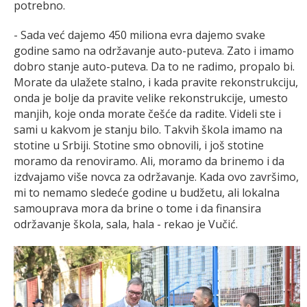
potrebno.
- Sada već dajemo 450 miliona evra dajemo svake
godine samo na održavanje auto-puteva. Zato i imamo
dobro stanje auto-puteva. Da to ne radimo, propalo bi.
Morate da ulažete stalno, i kada pravite rekonstrukciju,
onda je bolje da pravite velike rekonstrukcije, umesto
manjih, koje onda morate češće da radite. Videli ste i
sami u kakvom je stanju bilo. Takvih škola imamo na
stotine u Srbiji. Stotine smo obnovili, i još stotine
moramo da renoviramo. Ali, moramo da brinemo i da
izdvajamo više novca za održavanje. Kada ovo završimo,
mi to nemamo sledeće godine u budžetu, ali lokalna
samouprava mora da brine o tome i da finansira
održavanje škola, sala, hala - rekao je Vučić.