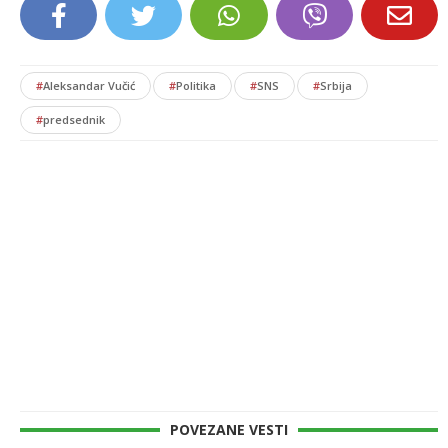
#
Aleksandar Vučić
#
Politika
#
SNS
#
Srbija
#
predsednik
POVEZANE VESTI