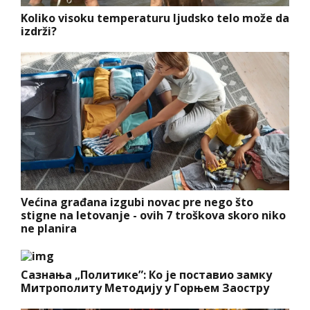
Koliko visoku temperaturu ljudsko telo može da
izdrži?
Većina građana izgubi novac pre nego što
stigne na letovanje - ovih 7 troškova skoro niko
ne planira
Сазнања „Политике”: Ко је поставио замку
Митрополиту Методију у Горњем Заостру