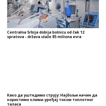
Centralna Srbija dobija bolnicu od čak 12
spratova - država ulaže 85 miliona evra
Како да уштедимо струју: Најбољи начин да
користимо клима-уређај током топлотног
таласа