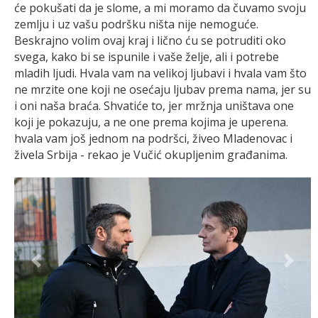
će pokušati da je slome, a mi moramo da čuvamo svoju
zemlju i uz vašu podršku ništa nije nemoguće.
Beskrajno volim ovaj kraj i lično ću se potruditi oko
svega, kako bi se ispunile i vaše želje, ali i potrebe
mladih ljudi. Hvala vam na velikoj ljubavi i hvala vam što
ne mrzite one koji ne osećaju ljubav prema nama, jer su
i oni naša braća. Shvatiće to, jer mržnja uništava one
koji je pokazuju, a ne one prema kojima je uperena.
hvala vam još jednom na podršci, živeo Mladenovac i
živela Srbija - rekao je Vučić okupljenim građanima.
Previous
Next