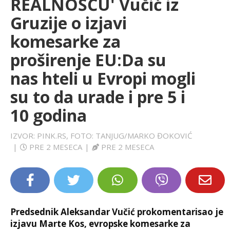
REALNOŠĆU' Vučić iz
LIFESTYLE
Gruzije o izjavi
komesarke za
EXTRA
proširenje EU:Da su
nas hteli u Evropi mogli
su to da urade i pre 5 i
10 godina
IZVOR: PINK.RS, FOTO: TANJUG/MARKO ĐOKOVIĆ
|
PRE 2 MESECA
|
PRE 2 MESECA
Predsednik Aleksandar Vučić prokomentarisao je
izjavu Marte Kos, evropske komesarke za