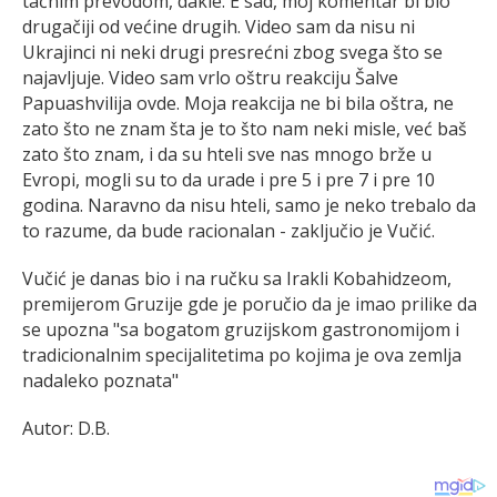
tačnim prevodom, dakle. E sad, moj komentar bi bio
drugačiji od većine drugih. Video sam da nisu ni
Ukrajinci ni neki drugi presrećni zbog svega što se
najavljuje. Video sam vrlo oštru reakciju Šalve
Papuashvilija ovde. Moja reakcija ne bi bila oštra, ne
zato što ne znam šta je to što nam neki misle, već baš
zato što znam, i da su hteli sve nas mnogo brže u
Evropi, mogli su to da urade i pre 5 i pre 7 i pre 10
godina. Naravno da nisu hteli, samo je neko trebalo da
to razume, da bude racionalan - zaključio je Vučić.
Vučić je danas bio i na ručku sa Irakli Kobahidzeom,
premijerom Gruzije gde je poručio da je imao prilike da
se upozna "sa bogatom gruzijskom gastronomijom i
tradicionalnim specijalitetima po kojima je ova zemlja
nadaleko poznata"
Autor: D.B.