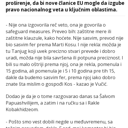
proširenje, da bi nove članice EU mogle da izgube
pravo nacionalnog veta u ključnim oblastima.
- Nije ona izgovorila reč veto, ona je govorila o
safeguard measures. Preveo bih: zaštitne mere ili
zaštitne klauzule, kako hoćete. Nije sasvim, prevod nije
bio sasvim fer prema Marti Kosu. I nije rekla: možda je
tu Tanjug koji uvek precizno stvari prevede i dobro
uradi, možda nije bila savršena ili potpuna preciznost. I
bili su malo oštriji prema njoj, ona je rekla, pomenula i
15 godina, ali pomenula je i 5 i 10 godina pre tih 15,
dakle da budemo sasvim fer, prema njoj iako dobro
znate šta mislim o gospođi Kos - kazao je Vučić.
Dodao je da je o tome razgovarao danas sa Šalvom
Papuashvilijem, a zatim i na ručku sa i Rakle
Kobakhidzeom.
- Pošto smo vest dobili negde u međuvremenu, sa