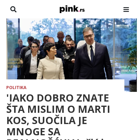
NASLOVNA
VESTI
ZADRUGA
SHOWBIZ
HRONIKA
POLITIKA
'IAKO DOBRO ZNATE
PINKOVE ZVEZDE
ŠTA MISLIM O MARTI
KOS, SUOČILA JE
ODEON
MNOGE SA
SPORT