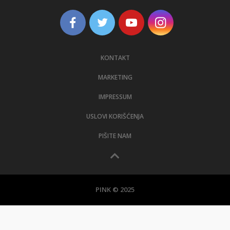
KONTAKT
MARKETING
IMPRESSUM
USLOVI KORIŠĆENJA
PIŠITE NAM
PINK © 2025