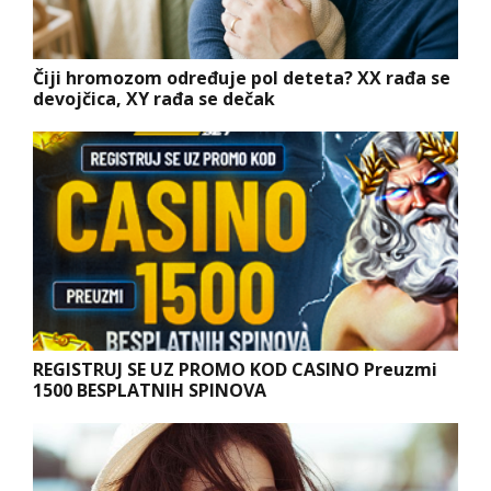
Čiji hromozom određuje pol deteta? XX rađa se
devojčica, XY rađa se dečak
REGISTRUJ SE UZ PROMO KOD CASINO Preuzmi
1500 BESPLATNIH SPINOVA