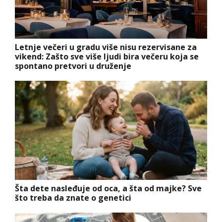
Letnje večeri u gradu više nisu rezervisane za
vikend: Zašto sve više ljudi bira večeru koja se
spontano pretvori u druženje
Šta dete nasleđuje od oca, a šta od majke? Sve
što treba da znate o genetici