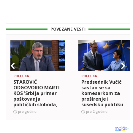
POVEZANE VESTI
POLITIKA
POLITIKA
STAROVIĆ
Predsednik Vučić
ODGOVORIO MARTI
sastao se sa
KOS 'Srbija primer
komesarkom za
poštovanja
proširenje i
političkih sloboda,
susedsku politiku
za razliku od Brisela
Evropske komisije
pre godinu
pre 2 godine
i članica EU!'
Martom Kos