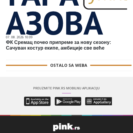
07. 08. 2026 10:09
ФК Сремац почео припреме за нову сезону:
Сачуван костур екипе, амбиције све веће
OSTALO SA WEBA
PREUZMITE PINK.RS MOBILNU APLIKACIJU