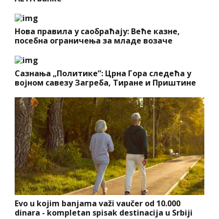
Нова правила у саобраћају: Веће казне,
посебна ограничења за младе возаче
Сазнања „Политике”: Црна Гора следећа у
војном савезу Загреба, Тиране и Приштине
Evo u kojim banjama važi vaučer od 10.000
dinara - kompletan spisak destinacija u Srbiji