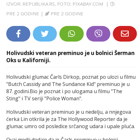
IZVOR: REPUBLIKA.RS, FOTO: PIXABAY.COM
|
LIFESTYLE
PRE 2 GODINE
|
PRE 2 GODINE
EXTRA
Holivudski veteran preminuo je u bolnici Šerman
Oks u Kaliforniji.
Holivudski glumac Čarls Dirkop, poznat po ulozi u filmu
"Butch Cassidy and The Sundance Kid" preminuo je u
87. godini.Bio je poznat i po ulogama u filmu "The
Sting" i TV seriji "Police Woman".
Holivudski veteran preminuo je u nedelju, a nnjegova
ćerka Lin otkrila je za The Hollywood Reporter da je
glumac umro od posledice srčanog udara i upale pluća.
Ovaj medij dodaje da je Čarls preminuo u bolnici