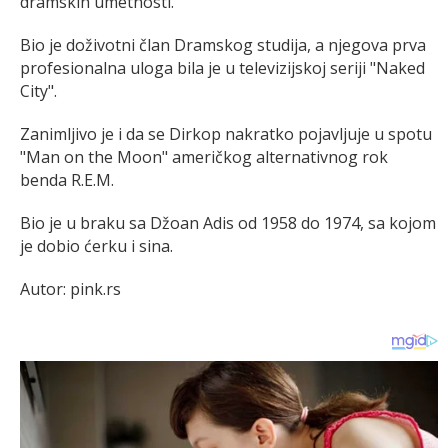
dramskih umetnosti.
Bio je doživotni član Dramskog studija, a njegova prva
profesionalna uloga bila je u televizijskoj seriji "Naked
City".
Zanimljivo je i da se Dirkop nakratko pojavljuje u spotu
"Man on the Moon" američkog alternativnog rok
benda R.E.M.
Bio je u braku sa Džoan Adis od 1958 do 1974, sa kojom
je dobio ćerku i sina.
Autor: pink.rs