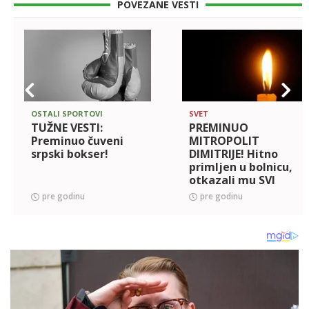
POVEZANE VESTI
OSTALI SPORTOVI
SVET
TUŽNE VESTI:
PREMINUO
Preminuo čuveni
MITROPOLIT
srpski bokser!
DIMITRIJE! Hitno
primljen u bolnicu,
otkazali mu SVI
ORGANI - Ovo je
pre godinu
pre godinu
uzrok smrti