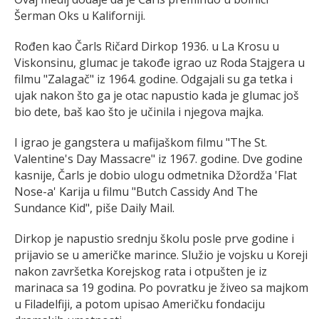
Šerman Oks u Kaliforniji.
Rođen kao Čarls Ričard Dirkop 1936. u La Krosu u
Viskonsinu, glumac je takođe igrao uz Roda Stajgera u
filmu "Zalagač" iz 1964. godine. Odgajali su ga tetka i
ujak nakon što ga je otac napustio kada je glumac još
bio dete, baš kao što je učinila i njegova majka.
I igrao je gangstera u mafijaškom filmu "The St.
Valentine's Day Massacre" iz 1967. godine. Dve godine
kasnije, Čarls je dobio ulogu odmetnika Džordža 'Flat
Nose-a' Karija u filmu "Butch Cassidy And The
Sundance Kid", piše Daily Mail.
Dirkop je napustio srednju školu posle prve godine i
prijavio se u američke marince. Služio je vojsku u Koreji
nakon završetka Korejskog rata i otpušten je iz
marinaca sa 19 godina. Po povratku je živeo sa majkom
u Filadelfiji, a potom upisao Američku fondaciju