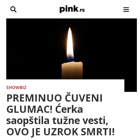
NASLOVNA
VESTI
ZADRUGA
SHOWBIZ
HRONIKA
SHOWBIZ
PREMINUO ČUVENI
FARMERI
GLUMAC! Ćerka
saopštila tužne vesti,
TV
OVO JE UZROK SMRTI!
SPORT