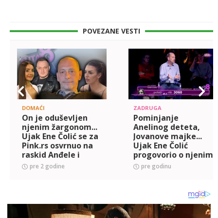
POVEZANE VESTI
DOMAĆI
ZADRUGA
On je oduševljen
Pominjanje
njenim žargonom...
Anelinog deteta,
Ujak Ene Čolić se za
Jovanove majke...
Pink.rs osvrnuo na
Ujak Ene Čolić
raskid Anđele i
progovorio o njenim
Gastoza, pa
žestokim sukobima
pre 2 godine
pre godinu
progovorio o
i brutalnoj vređalici,
napadima na
ne zna šta joj se
njegovu sestričinu
dešava! (V