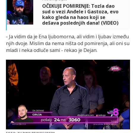
OČEKUJE POMIRENJE: Tozla dao
sud o vezi Anđele i Gastoza, evo
kako gleda na haos koji se
dešava poslednjih dana! (VIDEO)
- Ja vidim da je Ena ljubomorna, ali vidim i ljubav između
njih dvoje. Mislim da nema ništa od pomirenja, ali oni su
mladi i neka odluče sami - rekao je Dejan.