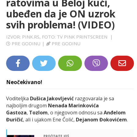
ratovima u Beloj kući,
LIFESTYLE
ubeđen da je ON uzrok
svih problema! (VIDEO)
EXTRA
IZVOR: PINK.RS, FOTO: TV PINK PRINTSCREEN
|
PRE GODINU
|
PRE GODINU
Neočekivano!
Voditeljka
Dušica Jakovljević
razgovarala je sa
najboljim drugom
Nenada Marinkovića
Gastoza
,
Tozlom
, o njegovom odnosu sa
Anđelom
Đuričić
, ali i ujakom Ene Čolić,
Dejanom Đokovićem
.
pročitajte još