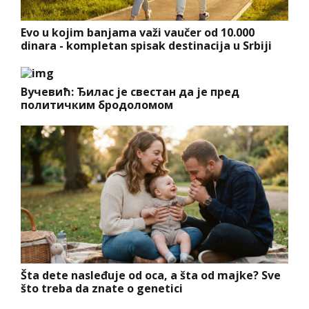
Evo u kojim banjama važi vaučer od 10.000
dinara - kompletan spisak destinacija u Srbiji
Вучевић: Ђилас је свестан да је пред
политичким бродоломом
Šta dete nasleđuje od oca, a šta od majke? Sve
što treba da znate o genetici