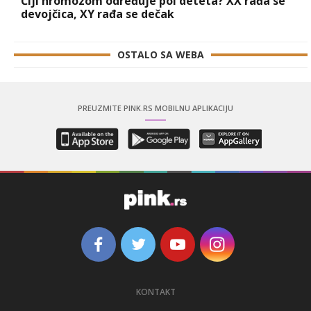
Čiji hromozom određuje pol deteta? XX rađa se
devojčica, XY rađa se dečak
OSTALO SA WEBA
PREUZMITE PINK.RS MOBILNU APLIKACIJU
KONTAKT