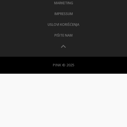
MARKETING
IMPRESSUM
USLOVI KORIŠĆENJA
PIŠITE NAM
PINK © 2025