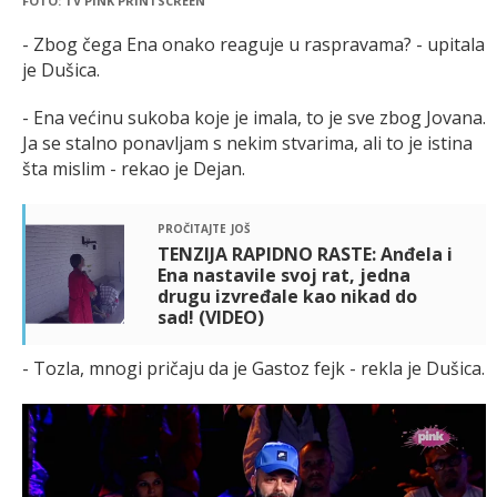
FOTO: TV PINK PRINTSCREEN
- Zbog čega Ena onako reaguje u raspravama? - upitala
je Dušica.
- Ena većinu sukoba koje je imala, to je sve zbog Jovana.
Ja se stalno ponavljam s nekim stvarima, ali to je istina
šta mislim - rekao je Dejan.
pročitajte još
TENZIJA RAPIDNO RASTE: Anđela i
Ena nastavile svoj rat, jedna
drugu izvređale kao nikad do
sad! (VIDEO)
- Tozla, mnogi pričaju da je Gastoz fejk - rekla je Dušica.