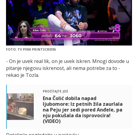
FOTO: TV PINK PRINTSCREEN
- On je uvek real lik, on je uvek iskren. Mnogi dovode u
pitanje njegovu iskrenost, ali nema potrebe za to -
rekao je Tozla.
pročitajte još
Ena Čolić dobila napad
ljubomore: Iz petnih žila zaurlala
na Peju jer sedi pored Anđele, pa
nju pokušala da isprovocira!
(VIDEO)
Detaljnije pogledajte u nastavku.