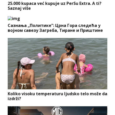
25.000 kupaca već kupuje uz PerSu Extra. A ti?
Saznaj više
Сазнања „Политике”: Црна Гора следећа у
војном савезу Загреба, Тиране и Приштине
Koliko visoku temperaturu ljudsko telo može da
izdrži?