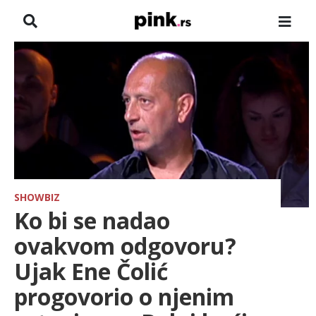
NASLOVNA
VESTI
ZADRUGA
SHOWBIZ
HRONIKA
SHOWBIZ
Ko bi se nadao
FARMERI
ovakvom odgovoru?
Ujak Ene Čolić
TV
progovorio o njenim
SPORT