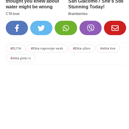
#
ELITA
#
Elita najnovije vesti
#
Elita uživo
#
elita live
#
elita pink.rs