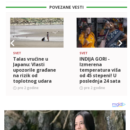
POVEZANE VESTI
SVET
SVET
Talas vrućine u
INDIJA GORI -
Japanu: Vlasti
Izmerena
upozorile građane
temperatura viša
na rizik od
od 45 stepeni! U
toplotnog udara
poslednja 24 sata
(FOTO)
umrlo 29 osoba od
pre 2 godine
pre 2 godine
toplotnog udara