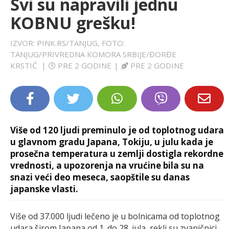
Svi su napravili jednu
LIFESTYLE
KOBNU grešku!
EXTRA
IZVOR: PINK.RS/TANJUG, FOTO:
TANJUG/PRIVREDNA KOMORA SRBIJE/ĐORĐE
KRSTIĆ
|
PRE 2 GODINE
|
PRE 2 GODINE
Više od 120 ljudi preminulo je od toplotnog udara
u glavnom gradu Japana, Tokiju, u julu kada je
prosečna temperatura u zemlji dostigla rekordne
vrednosti, a upozorenja na vrućine bila su na
snazi veći deo meseca, saopštile su danas
japanske vlasti.
Više od 37.000 ljudi lečeno je u bolnicama od toplotnog
udara širom Japana od 1. do 28. jula, rekli su zvaničnici,