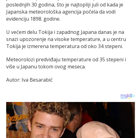
poslednjih 30 godina, što je najtopliji juli od kada je
Japanska meteorološka agencija počela da vodi
evidenciju 1898. godine.
U većem delu Tokija i zapadnog Japana danas je na
snazi upozorenje na visoke temperature, a u centru
Tokija je izmerena temperatura od oko 34 stepeni.
Meteorolozi predviđaju temperature od 35 stepeni i
više u Japanu tokom ovog meseca.
Autor: Iva Besarabić