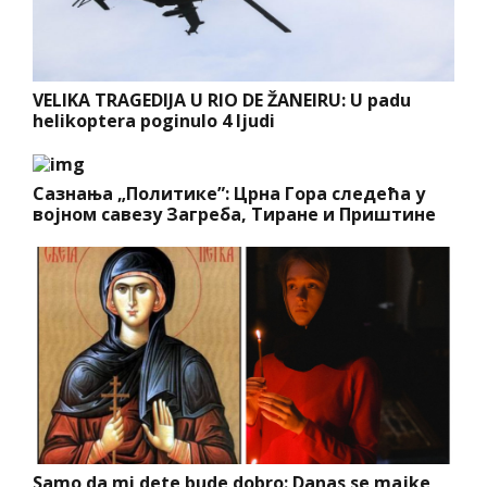
VELIKA TRAGEDIJA U RIO DE ŽANEIRU: U padu
helikoptera poginulo 4 ljudi
Сазнања „Политике”: Црна Гора следећа у
војном савезу Загреба, Тиране и Приштине
Samo da mi dete bude dobro: Danas se majke