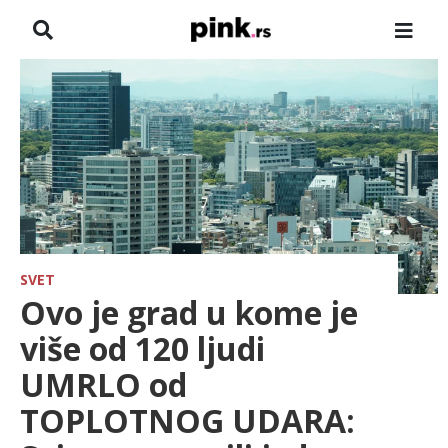
NASLOVNA
VESTI
ZADRUGA
SHOWBIZ
HRONIKA
SVET
Ovo je grad u kome je
FARMERI
više od 120 ljudi
UMRLO od
TV
TOPLOTNOG UDARA:
SPORT