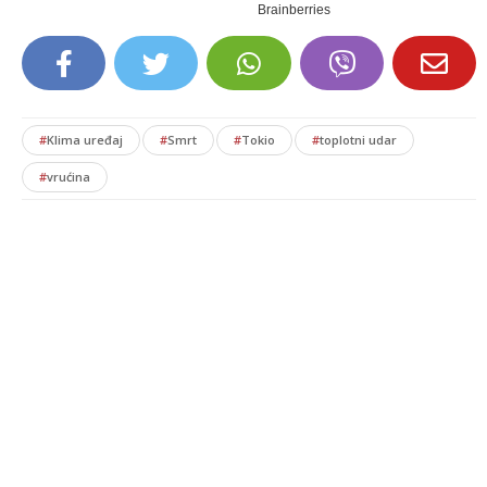
#
Klima uređaj
#
Smrt
#
Tokio
#
toplotni udar
#
vrućina