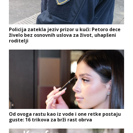
Policija zatekla jeziv prizor u kući: Petoro dece
živelo bez osnovnih uslova za život, uhapšeni
roditelji
Od ovoga rastu kao iz vode i one retke postaju
guste: 16 trikova za brži rast obrva