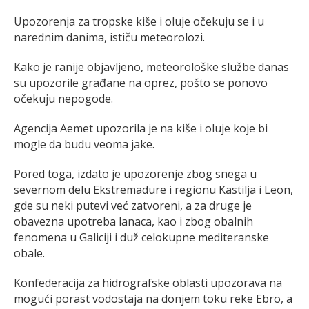
Upozorenja za tropske kiše i oluje očekuju se i u
narednim danima, ističu meteorolozi.
Kako je ranije objavljeno, meteorološke službe danas
su upozorile građane na oprez, pošto se ponovo
očekuju nepogode.
Agencija Aemet upozorila je na kiše i oluje koje bi
mogle da budu veoma jake.
Pored toga, izdato je upozorenje zbog snega u
severnom delu Ekstremadure i regionu Kastilja i Leon,
gde su neki putevi već zatvoreni, a za druge je
obavezna upotreba lanaca, kao i zbog obalnih
fenomena u Galiciji i duž celokupne mediteranske
obale.
Konfederacija za hidrografske oblasti upozorava na
mogući porast vodostaja na donjem toku reke Ebro, a