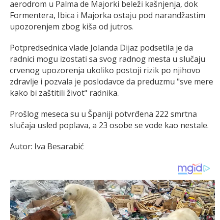
aerodrom u Palma de Majorki beleži kašnjenja, dok
Formentera, Ibica i Majorka ostaju pod narandžastim
upozorenjem zbog kiša od jutros.
Potpredsednica vlade Jolanda Dijaz podsetila je da
radnici mogu izostati sa svog radnog mesta u slučaju
crvenog upozorenja ukoliko postoji rizik po njihovo
zdravlje i pozvala je poslodavce da preduzmu "sve mere
kako bi zaštitili život" radnika.
Prošlog meseca su u Španiji potvrđena 222 smrtna
slučaja usled poplava, a 23 osobe se vode kao nestale.
Autor: Iva Besarabić