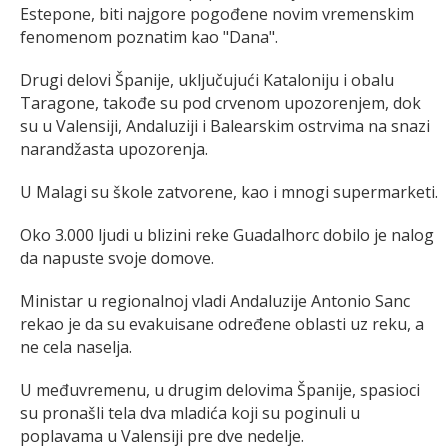
Estepone, biti najgore pogođene novim vremenskim
fenomenom poznatim kao "Dana".
Drugi delovi Španije, uključujući Kataloniju i obalu
Taragone, takođe su pod crvenom upozorenjem, dok
su u Valensiji, Andaluziji i Balearskim ostrvima na snazi
narandžasta upozorenja.
U Malagi su škole zatvorene, kao i mnogi supermarketi.
Oko 3.000 ljudi u blizini reke Guadalhorc dobilo je nalog
da napuste svoje domove.
Ministar u regionalnoj vladi Andaluzije Antonio Sanc
rekao je da su evakuisane određene oblasti uz reku, a
ne cela naselja.
U međuvremenu, u drugim delovima Španije, spasioci
su pronašli tela dva mladića koji su poginuli u
poplavama u Valensiji pre dve nedelje.