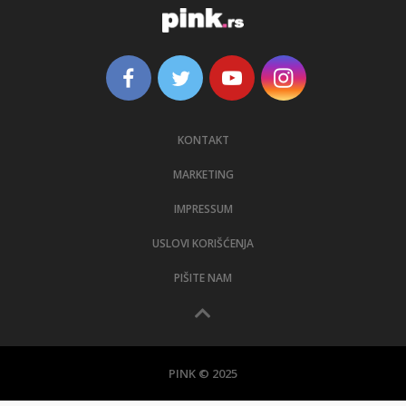
KONTAKT
MARKETING
IMPRESSUM
USLOVI KORIŠĆENJA
PIŠITE NAM
PINK © 2025