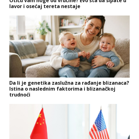
Otiču vam noge od vrućine? Evo šta da sipate u
lavor i osećaj tereta nestaje
Da li je genetika zaslužna za rađanje blizanaca?
Istina o naslednim faktorima i blizanačkoj
trudnoći