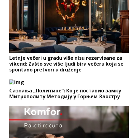
Letnje večeri u gradu više nisu rezervisane za
vikend: Zašto sve više ljudi bira večeru koja se
spontano pretvori u druženje
Сазнања „Политике”: Ко је поставио замку
Митрополиту Методију у Горњем Заостру