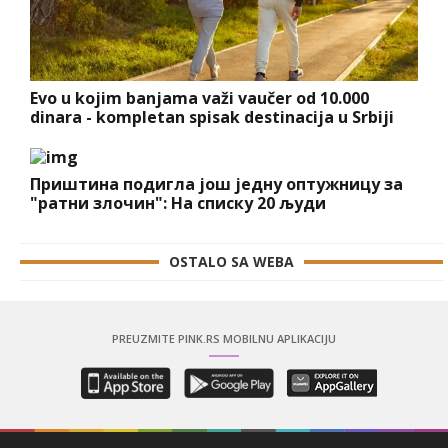
Evo u kojim banjama važi vaučer od 10.000
dinara - kompletan spisak destinacija u Srbiji
Приштина подигла још једну оптужницу за
"ратни злочин": На списку 20 људи
OSTALO SA WEBA
PREUZMITE PINK.RS MOBILNU APLIKACIJU