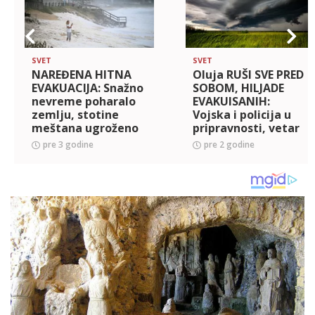
SVET
SVET
NAREĐENA HITNA
Oluja RUŠI SVE PRED
EVAKUACIJA: Snažno
SOBOM, HILJADE
nevreme poharalo
EVAKUISANIH:
zemlju, stotine
Vojska i policija u
meštana ugroženo
pripravnosti, vetar
zbog poplava
pravi haos! Izdata
pre 3 godine
pre 2 godine
(VIDEO)
hitna upozorenja
(FOTO, VIDEO)