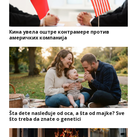
Кина увела оштре контрамере против
америчких компанија
Šta dete nasleđuje od oca, a šta od majke? Sve
što treba da znate o genetici