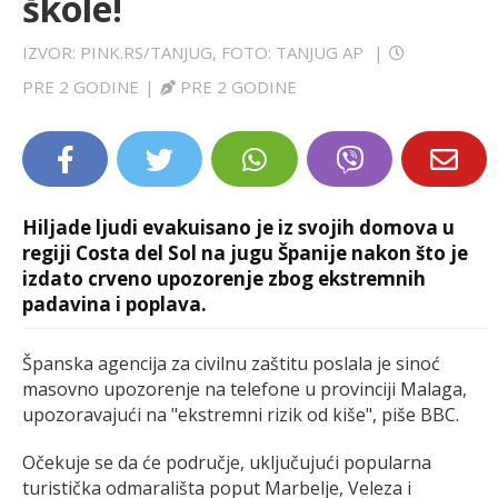
škole!
LIFESTYLE
IZVOR: PINK.RS/TANJUG, FOTO: TANJUG AP
|
EXTRA
PRE 2 GODINE
|
PRE 2 GODINE
Hiljade ljudi evakuisano je iz svojih domova u
regiji Costa del Sol na jugu Španije nakon što je
izdato crveno upozorenje zbog ekstremnih
padavina i poplava.
Španska agencija za civilnu zaštitu poslala je sinoć
masovno upozorenje na telefone u provinciji Malaga,
upozoravajući na "ekstremni rizik od kiše", piše BBC.
Očekuje se da će područje, uključujući popularna
turistička odmarališta poput Marbelje, Veleza i