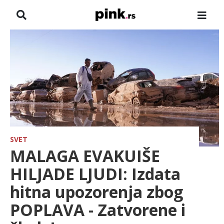
NASLOVNA
VESTI
ZADRUGA
SHOWBIZ
HRONIKA
SVET
MALAGA EVAKUIŠE
FARMERI
HILJADE LJUDI: Izdata
hitna upozorenja zbog
TV
POPLAVA - Zatvorene i
SPORT