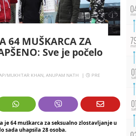
0
mi
A 64 MUŠKARCA ZA
7
mi
PŠENO: Sve je počelo
0
UG AP/MUKHTAR KHAN, ANUPAM NATH
|
PRE
sa
0
sa
ila je 64 muškarca za seksualno zlostavljanje u
 do sada uhapsila 28 osoba.
0