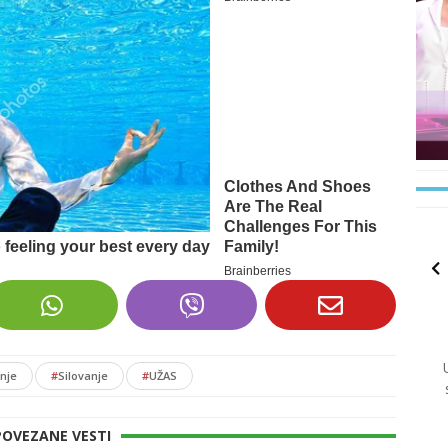
anje
#
Silovanje
#
UŽAS
POVEZANE VESTI