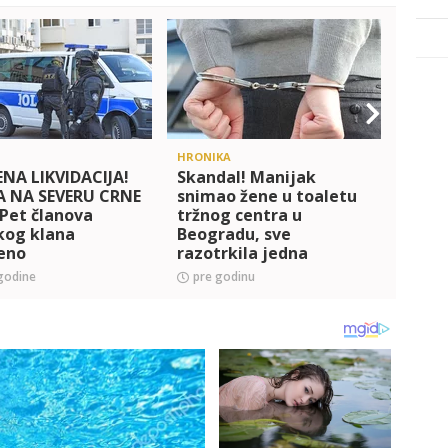
HRONIKA
SVET
NA LIKVIDACIJA!
Skandal! Manijak
SKAND
 NA SEVERU CRNE
snimao žene u toaletu
Tine
Pet članova
tržnog centra u
troji
kog klana
Beogradu, sve
SILO
eno
razotrkila jedna
devojka! Policija hitno
godine
pre godinu
pre 
reagovala