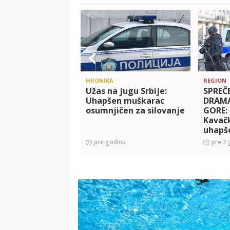
HRONIKA
REGION
Užas na jugu Srbije:
SPREČE
Uhapšen muškarac
DRAMA
osumnjičen za silovanje
GORE: 
Kavač
uhapš
pre godinu
pre 2 