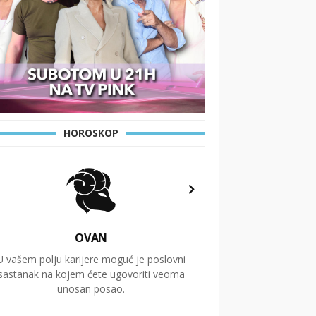
HOROSKOP
OVAN
U vašem polju karijere moguć je poslovni
Putovanja i čitav niz
sastanak na kojem ćete ugovoriti veoma
glavnu temu ovog 
unosan posao.
temelje dugoro