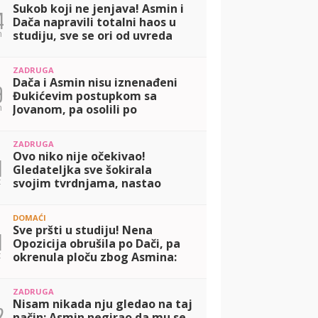
Sukob koji ne jenjava! Asmin i
4
Dača napravili totalni haos u
n
studiju, sve se ori od uvreda
(VIDEO)
ZADRUGA
Dača i Asmin nisu iznenađeni
9
Đukićevim postupkom sa
n
Jovanom, pa osolili po
njegovom odnosu sa Aneli:
Mislim da su glumili! (VIDEO)
ZADRUGA
Ovo niko nije očekivao!
1
Gledateljka sve šokirala
t
svojim tvrdnjama, nastao
potpuni haos: Slao mi je
intimne slike (VIDEO)
DOMAĆI
Sve pršti u studiju! Nena
1
Opozicija obrušila po Dači, pa
t
okrenula ploču zbog Asmina:
Svi su mi okrenuli leđa zbog
Maje (VIDEO)
ZADRUGA
Nisam nikada nju gledao na taj
2
način: Asmin negirao da mu se