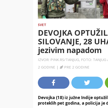
SVET
DEVOJKA OPTUŽIL
SILOVANJE, 28 UHA
jezivim napadom
IZVOR: PINK.RS/TANJUG, FOTO: TANJ
2 GODINE
|
PRE 2 GODINE
Devojka (18) iz južne Indije optuž
proteklih pet godina, a policija je