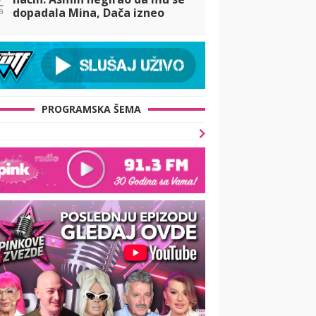
a
dopadala Mina, Dača izneo
drugačiji stav! (VIDEO)
PROGRAMSKA ŠEMA