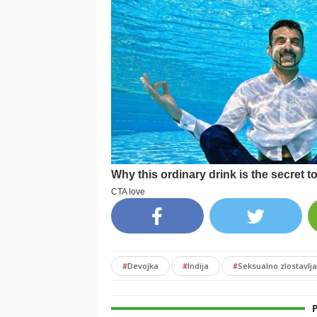
#
Devojka
#
Indija
#
Seksualno zlostavlj