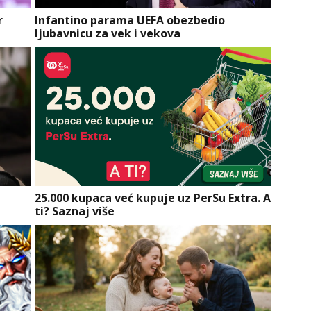
r
Infantino parama UEFA obezbedio
ljubavnicu za vek i vekova
a
25.000 kupaca već kupuje uz PerSu Extra. A
ti? Saznaj više