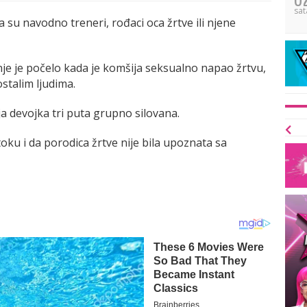
sat
 su navodno treneri, rođaci oca žrtve ili njene
nje je počelo kada je komšija seksualno napao žrtvu,
stalim ljudima.
ja devojka tri puta grupno silovana.
u toku i da porodica žrtve nije bila upoznata sa