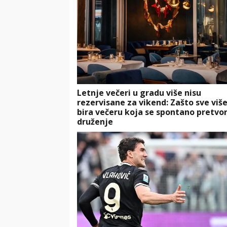
Letnje večeri u gradu više nisu
rezervisane za vikend: Zašto sve više
bira večeru koja se spontano pretvor
druženje