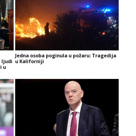
Jedna osoba poginula u požaru: Tragedija
 ljudi
u Kaliforniji
i u