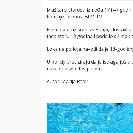
Muškarci starosti između 17 i 47 godina
komšije, prenosi BFM TV.
Prema policijskom izveštaju, zlostavlja
tada staru 13 godina i podelio snimak o
Lokalna policija navodi da je 18-godišn
U policiji preciziraju da je istraga još 
navodnim zlostavljanjem.
Autor: Marija Radić