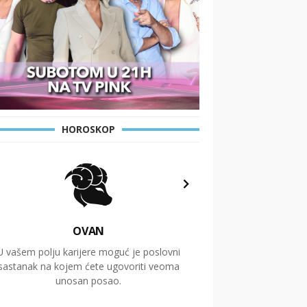
HOROSKOP
OVAN
U vašem polju karijere moguć je poslovni
Putovanja i čitav niz
sastanak na kojem ćete ugovoriti veoma
glavnu temu ovog 
unosan posao.
temelje dugoro