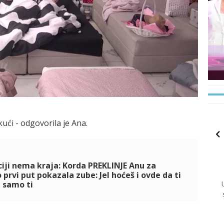
kući - odgovorila je Ana.
iji nema kraja: Korda PREKLINJE Anu za
prvi put pokazala zube: Jel hoćeš i ovde da ti
 samo ti