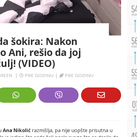
5
mi
da šokira: Nakon
5
mi
o Ani, rešio da joj
ulj! (VIDEO)
5
SCREEN
|
PRE GODINU
|
PRE GODINU
mi
0
sa
mu
Ana Nikolić
razmišlja, pa nije uopšte prisutna u
4