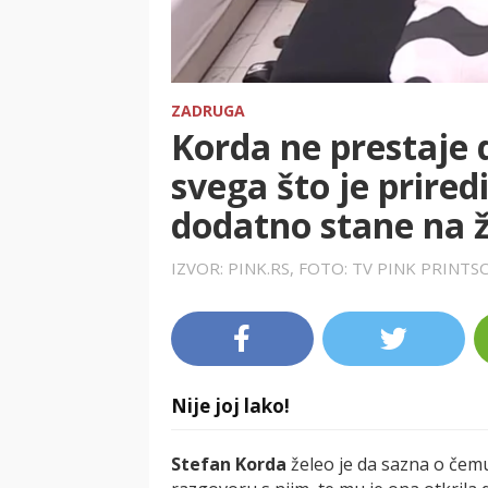
ZADRUGA
Korda ne prestaje 
svega što je priredi
dodatno stane na ž
IZVOR: PINK.RS, FOTO: TV PINK PRINT
Nije joj lako!
Stefan Korda
želeo je da sazna o če