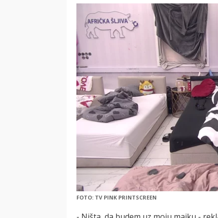
FOTO: TV PINK PRINTSCREEN
- Ništa, da budem uz moju majku - rekl