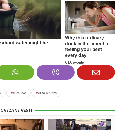
o
#
elita live
#
elita pink.rs
POVEZANE VESTI