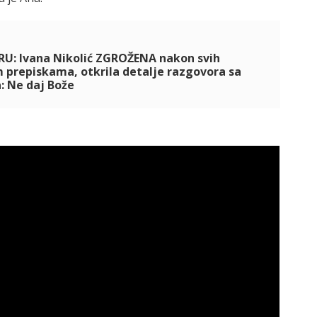
IRU: Ivana Nikolić ZGROŽENA nakon svih
 prepiskama, otkrila detalje razgovora sa
: Ne daj Bože