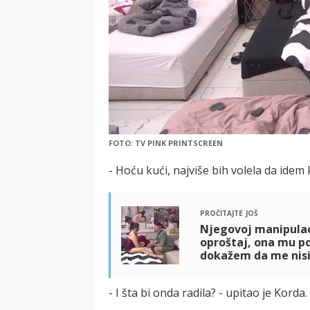
FOTO: TV PINK PRINTSCREEN
- Hoću kući, najviše bih volela da idem 
pročitajte još
Njegovoj manipulac
oproštaj, ona mu po 
dokažem da me nisi
- I šta bi onda radila? - upitao je Korda.