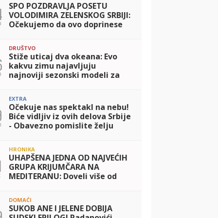
SPO POZDRAVLJA POSETU
4
VOLODIMIRA ZELENSKOG SRBIJI:
n
Očekujemo da ovo doprinese
miru u Ukrajini i jačanju
saradnje dve zemlje
DRUŠTVO
Stiže uticaj dva okeana: Evo
6
kakvu zimu najavljuju
n
najnoviji sezonski modeli za
Evropu i Balkan
EXTRA
Očekuje nas spektakl na nebu!
9
Biće vidljiv iz ovih delova Srbije
n
- Obavezno pomislite želju
HRONIKA
UHAPŠENA JEDNA OD NAJVEĆIH
1
GRUPA KRIJUMČARA NA
t
MEDITERANU: Doveli više od
2.000 migranata u Španiju,
zaradili 24 miliona evra
DOMAĆI
SUKOB ANE I JELENE DOBIJA
9
SUDSKI EPILOG! Radanovići