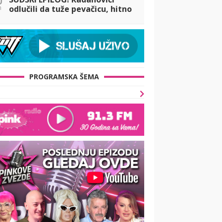
n
odlučili da tuže pevačicu, hitno
se oglasio njihov advokat:
Spomenut i Raletov odnos sa
Slobom!
PROGRAMSKA ŠEMA