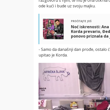
razgovoru s njim, te mu je ona otkrila d
ode kući i bude uz svoju majku.
pročitajte još
Noć iskrenosti: Ana
Korda prevario, Đedo
ponovo priznala da 
- Samo da današnji dan prođe, ostalo će 
upitao je Korda.