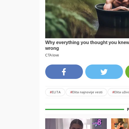
#
ELITA
#
Elita najnovije vesti
#
Elita uživ