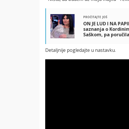
pročitajte još
ON JE LUD I NA PAP
saznanja o Kordinim
Saškom, pa poručila
Detaljnije pogledajte u nastavku.