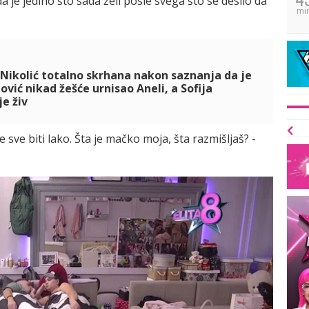
a je jedino što sada želi posle svega što se desilo da
mi
 Nikolić totalno skrhana nakon saznanja da je
vić nikad žešće urnisao Aneli, a Sofija
je živ
sve biti lako. Šta je mačko moja, šta razmišljaš? -