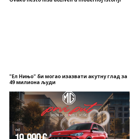
"Ел Нињо" би могао изазвати акутну глад за
49 милиона људи