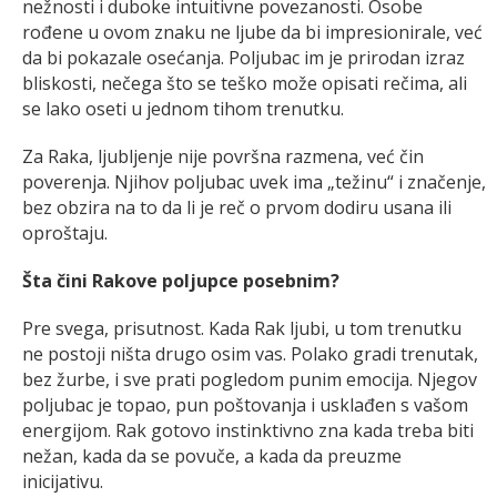
nežnosti i duboke intuitivne povezanosti. Osobe
rođene u ovom znaku ne ljube da bi impresionirale, već
da bi pokazale osećanja. Poljubac im je prirodan izraz
bliskosti, nečega što se teško može opisati rečima, ali
se lako oseti u jednom tihom trenutku.
Za Raka, ljubljenje nije površna razmena, već čin
poverenja. Njihov poljubac uvek ima „težinu“ i značenje,
bez obzira na to da li je reč o prvom dodiru usana ili
oproštaju.
Šta čini Rakove poljupce posebnim?
Pre svega, prisutnost. Kada Rak ljubi, u tom trenutku
ne postoji ništa drugo osim vas. Polako gradi trenutak,
bez žurbe, i sve prati pogledom punim emocija. Njegov
poljubac je topao, pun poštovanja i usklađen s vašom
energijom. Rak gotovo instinktivno zna kada treba biti
nežan, kada da se povuče, a kada da preuzme
inicijativu.