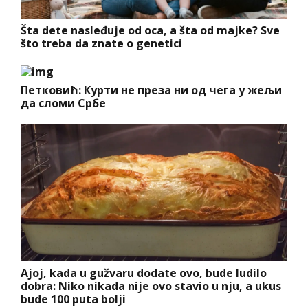
Šta dete nasleđuje od oca, a šta od majke? Sve
što treba da znate o genetici
Петковић: Курти не преза ни од чега у жељи
да сломи Србе
Ajoj, kada u gužvaru dodate ovo, bude ludilo
dobra: Niko nikada nije ovo stavio u nju, a ukus
bude 100 puta bolji