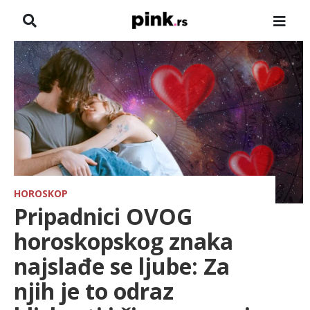
NASLOVNA
VESTI
ZADRUGA
SHOWBIZ
HRONIKA
HOROSKOP
Pripadnici OVOG
FARMERI
horoskopskog znaka
najslađe se ljube: Za
TV
njih je to odraz
SPORT