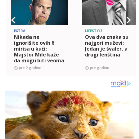
EXTRA
LIFESTYLE
Nikada ne
Ova dva znaka su
ignorišite ovih 6
najgori muževi:
mirisa u kući:
Jedan je švaler, a
Majstor Mile kaže
drugi lenština
da mogu biti veoma
opasni i znak
pre 2 godine
pre godinu
ozbiljnog problema