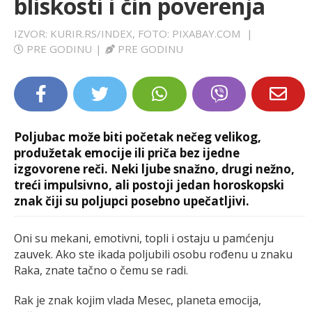
bliskosti i čin poverenja
LIFESTYLE
IZVOR: KURIR.RS/INDEX, FOTO: PIXABAY.COM
|
PRE GODINU
|
PRE GODINU
EXTRA
Poljubac može biti početak nečeg velikog,
produžetak emocije ili priča bez ijedne
izgovorene reči. Neki ljube snažno, drugi nežno,
treći impulsivno, ali postoji jedan horoskopski
znak čiji su poljupci posebno upečatljivi.
Oni su mekani, emotivni, topli i ostaju u pamćenju
zauvek. Ako ste ikada poljubili osobu rođenu u znaku
Raka, znate tačno o čemu se radi.
Rak je znak kojim vlada Mesec, planeta emocija,