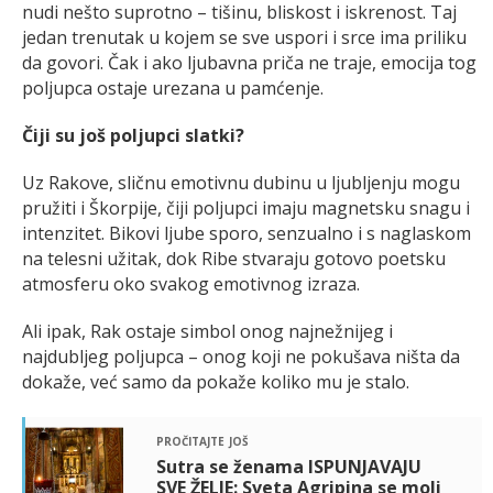
nudi nešto suprotno – tišinu, bliskost i iskrenost. Taj
jedan trenutak u kojem se sve uspori i srce ima priliku
da govori. Čak i ako ljubavna priča ne traje, emocija tog
poljupca ostaje urezana u pamćenje.
Čiji su još poljupci slatki?
Uz Rakove, sličnu emotivnu dubinu u ljubljenju mogu
pružiti i Škorpije, čiji poljupci imaju magnetsku snagu i
intenzitet. Bikovi ljube sporo, senzualno i s naglaskom
na telesni užitak, dok Ribe stvaraju gotovo poetsku
atmosferu oko svakog emotivnog izraza.
Ali ipak, Rak ostaje simbol onog najnežnijeg i
najdubljeg poljupca – onog koji ne pokušava ništa da
dokaže, već samo da pokaže koliko mu je stalo.
pročitajte još
Sutra se ženama ISPUNJAVAJU
SVE ŽELJE: Sveta Agripina se moli