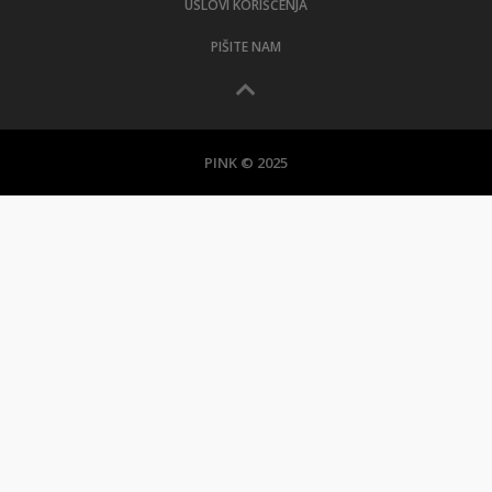
USLOVI KORIŠĆENJA
PIŠITE NAM
PINK © 2025