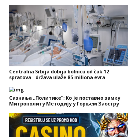
Centralna Srbija dobija bolnicu od čak 12
spratova - država ulaže 85 miliona evra
Сазнања „Политике”: Ко је поставио замку
Митрополиту Методију у Горњем Заостру