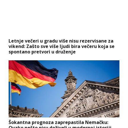
Letnje večeri u gradu više nisu rezervisane za
vikend: Zašto sve više ljudi bira večeru koja se
spontano pretvori u druženje
Šokantna prognoza zaprepastila Nemačku:
Ovako nešto nisu doživeli u modernoj istoriji