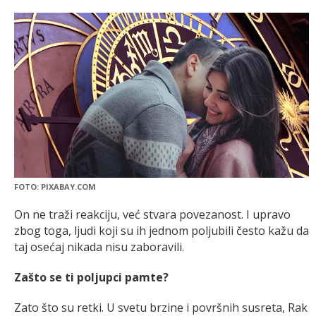
FOTO: PIXABAY.COM
On ne traži reakciju, već stvara povezanost. I upravo
zbog toga, ljudi koji su ih jednom poljubili često kažu da
taj osećaj nikada nisu zaboravili.
Zašto se ti poljupci pamte?
Zato što su retki. U svetu brzine i površnih susreta, Rak