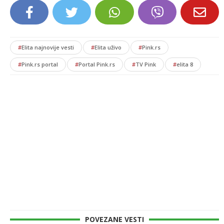
#
Elita najnovije vesti
#
Elita uživo
#
Pink.rs
#
Pink.rs portal
#
Portal Pink.rs
#
TV Pink
#
elita 8
POVEZANE VESTI