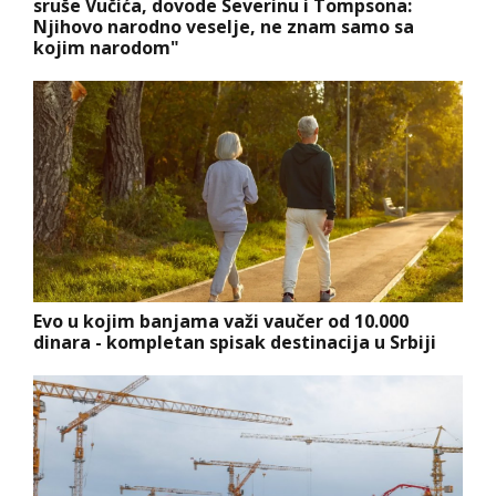
sruše Vučića, dovode Severinu i Tompsona:
Njihovo narodno veselje, ne znam samo sa
kojim narodom"
Evo u kojim banjama važi vaučer od 10.000
dinara - kompletan spisak destinacija u Srbiji