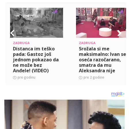
ZADRUGA
ZADRUGA
Distanca im teško
Srožala si me
pada: Gastoz još
maksimalno: Ivan se
jednom pokazao da
oseća razočarano,
ne može bez
smatra da mu
Anđele! (VIDEO)
Aleksandra nije
uzvratila ni jednu
pre godinu
pre 2 godine
emociju! (VIDEO)