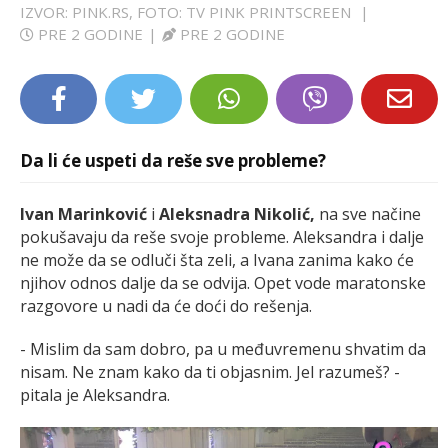
IZVOR: PINK.RS, FOTO: TV PINK PRINTSCREEN
|
LIFESTYLE
PRE 2 GODINE
|
PRE 2 GODINE
EXTRA
Da li će uspeti da reše sve probleme?
Ivan Marinković
i
Aleksnadra Nikolić,
na sve načine
pokušavaju da reše svoje probleme. Aleksandra i dalje
ne može da se odluči šta zeli, a Ivana zanima kako će
njihov odnos dalje da se odvija. Opet vode maratonske
razgovore u nadi da će doći do rešenja.
- Mislim da sam dobro, pa u međuvremenu shvatim da
nisam. Ne znam kako da ti objasnim. Jel razumeš? -
pitala je Aleksandra.