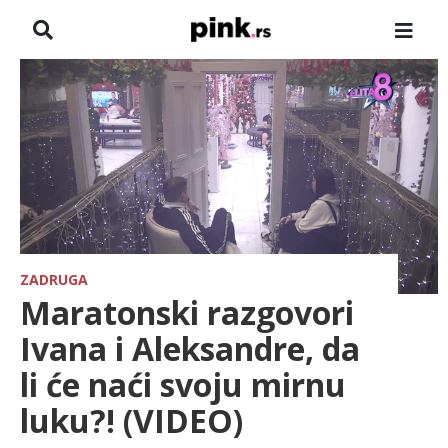
NASLOVNA
VESTI
ZADRUGA
SHOWBIZ
HRONIKA
ZADRUGA
Maratonski razgovori
FARMERI
Ivana i Aleksandre, da
li će naći svoju mirnu
TV
luku?! (VIDEO)
SPORT