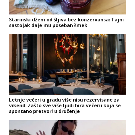
Starinski džem od šljiva bez konzervansa: Tajni
sastojak daje mu poseban šmek
Letnje večeri u gradu više nisu rezervisane za
vikend: Zašto sve više ljudi bira večeru koja se
spontano pretvori u druženje