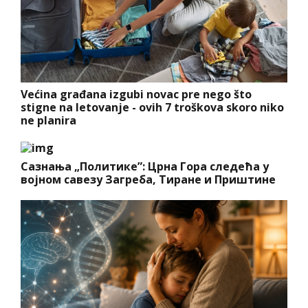
Većina građana izgubi novac pre nego što
stigne na letovanje - ovih 7 troškova skoro niko
ne planira
Сазнања „Политике”: Црна Гора следећа у
војном савезу Загреба, Тиране и Приштине