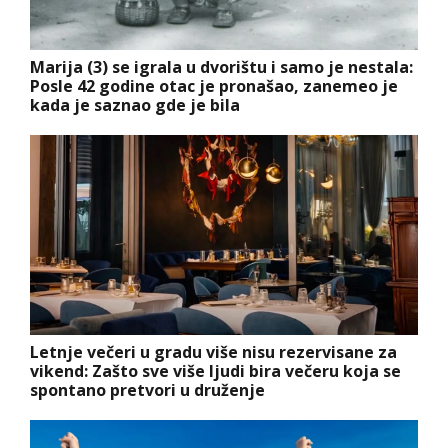
Marija (3) se igrala u dvorištu i samo je nestala:
Posle 42 godine otac je pronašao, zanemeo je
kada je saznao gde je bila
Letnje večeri u gradu više nisu rezervisane za
vikend: Zašto sve više ljudi bira večeru koja se
spontano pretvori u druženje