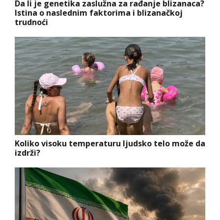
Da li je genetika zaslužna za rađanje blizanaca?
Istina o naslednim faktorima i blizanačkoj
trudnoći
Koliko visoku temperaturu ljudsko telo može da
izdrži?