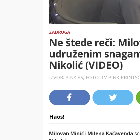
ZADRUGA
Ne štede reči: Mil
udruženim snagama
Nikolić (VIDEO)
IZVOR: PINK.RS, FOTO: TV PINK PRINT
Haos!
Milovan Minić
i
Milena Kačavenda
se