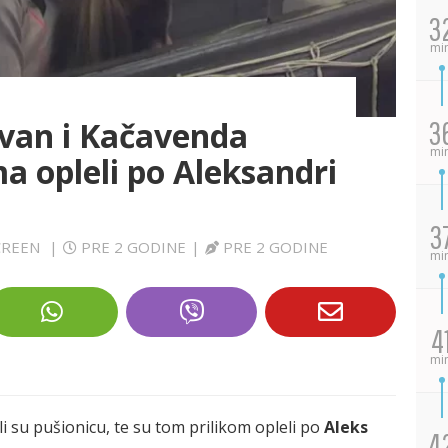
3
mi
ovan i Kačavenda
3
mi
 opleli po Aleksandri
3
SCREEN
|
PRE 2 GODINE
|
PRE 2 GODINE
mi
4
mi
li su pušionicu, te su tom prilikom opleli po
Aleks
4