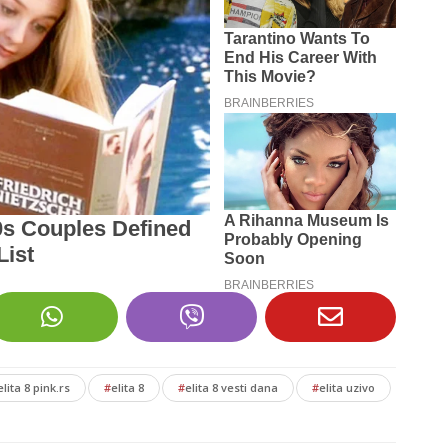
elita 8 pink.rs
#
elita 8
#
elita 8 vesti dana
#
elita uzivo