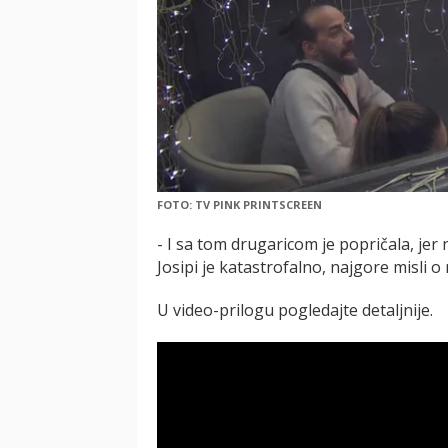
FOTO: TV PINK PRINTSCREEN
- I sa tom drugaricom je popričala, jer n
Josipi je katastrofalno, najgore misli o 
U video-prilogu pogledajte detaljnije.