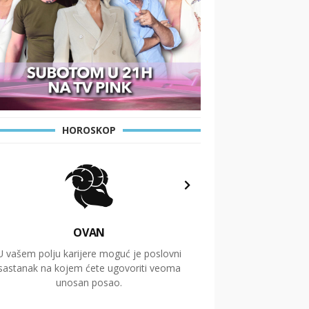
HOROSKOP
OVAN
U vašem polju karijere moguć je poslovni
Putovanja i čitav niz
sastanak na kojem ćete ugovoriti veoma
glavnu temu ovog 
unosan posao.
temelje dugoro