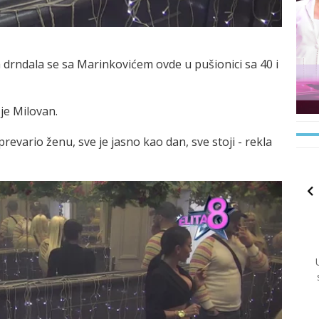
 a drndala se sa Marinkovićem ovde u pušionici sa 40 i
 je Milovan.
prevario ženu, sve je jasno kao dan, sve stoji - rekla