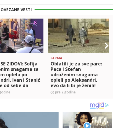
POVEZANE VESTI
FARMA
ZADRU
SE ZIDOVI: Sofija
Oblatili je za sve pare:
Razve
enim snagama sa
Peca i Stefan
Gast
m oplela po
udruženim snagama
snag
ndri, Ivan i Stanić
opleli po Aleksandri,
Terzi
ve od sebe da
evo da li bi je ženili!
aju Nikolićevu!
(VIDEO)
godine
pre 2 godine
pre 
)