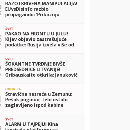
RAZOTKRIVENA MANIPULACIJA!
2
EUvsDisinfo razbio
n
propagandu: 'Prikazuju
razaranje, a prećutkuju KO
lansira rakete na ukrajinske
SVET
civile!'
PAKAO NA FRONTU U JULU!
6
Kijev objavio zastrašujuće
n
podatke: Rusija izvela više od
8.300 udara vođenim
bombama!
SVET
ŠOKANTNE TVRDNJE BIVŠE
7
PREDSEDNICE LITVANIJE!
n
Gribauskaite otkrila: Janukovič
odbio sporazum sa EU pod
pretnjom FIZIČKE LIKVIDACIJE!
HRONIKA
Stravična nesreća u Zemunu:
1
Pešak poginuo, telo ostalo
n
zaglavljeno ispod kabine
kamiona
SVET
ALARM U TAJPEJU! Kina
2
lansirala platformu za