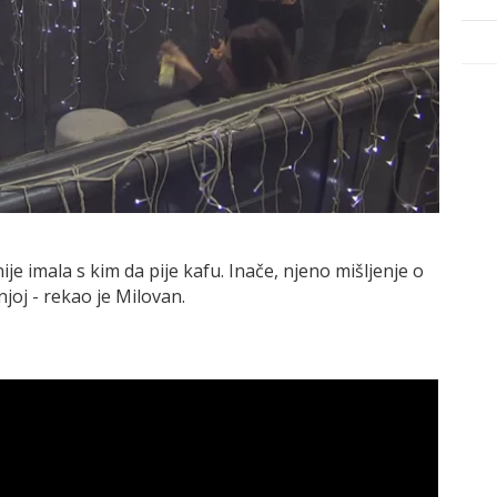
ije imala s kim da pije kafu. Inače, njeno mišljenje o
njoj - rekao je Milovan.