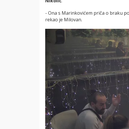
Nikolić
.
- Ona s Marinkovićem priča o braku po
rekao je Milovan.