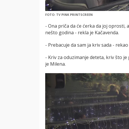
FOTO: TV PINK PRINTSCREEN
- Ona priča da će ćerka da joj oprosti,
nešto godina - rekla je Kačavenda.
- Prebacuje da sam ja kriv sada - rekao
- Kriv za oduzimanje deteta, kriv što je 
je Milena.