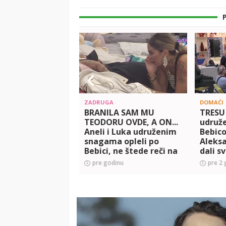
ZADRUGA
DOMAĆI
BRANILA SAM MU
TRESU 
TEODORU OVDE, A ON...
udruž
Aneli i Luka udruženim
Bebico
snagama opleli po
Aleksa
Bebici, ne štede reči na
dali s
njegov račun (VIDEO)
opravd
pre godinu
pre 2 
(VIDEO