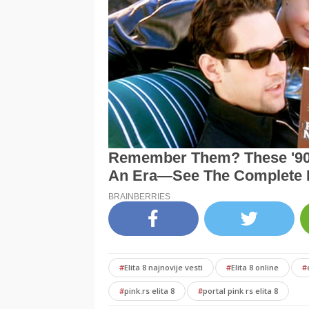
#
Elita 8 najnovije vesti
#
Elita 8 online
#
#
pink.rs elita 8
#
portal pink rs elita 8