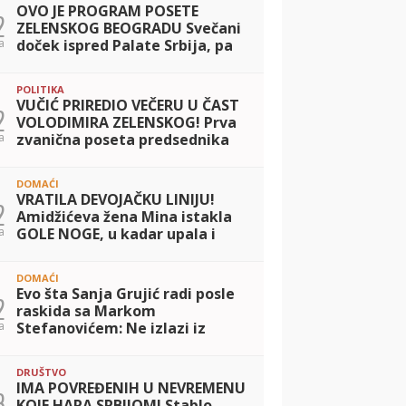
OVO JE PROGRAM POSETE
2
ZELENSKOG BEOGRADU Svečani
a
doček ispred Palate Srbija, pa
razgovori u četiri oka sa
Vučićem i potpisivanje važnog
POLITIKA
sporazuma
VUČIĆ PRIREDIO VEČERU U ČAST
2
VOLODIMIRA ZELENSKOG! Prva
a
zvanična poseta predsednika
Ukrajine Srbiji: Dvojica lidera
razgovarala o saradnji dve
DOMAĆI
zemlje
VRATILA DEVOJAČKU LINIJU!
2
Amidžićeva žena Mina istakla
a
GOLE NOGE, u kadar upala i
jahta: Tek da je vidite u mini
bikiniju... (FOTO)
DOMAĆI
Evo šta Sanja Grujić radi posle
2
raskida sa Markom
a
Stefanovićem: Ne izlazi iz
teretane, a svi kažu da nikad
bolje nije izgledala! (FOTO)
DRUŠTVO
IMA POVREĐENIH U NEVREMENU
3
KOJE HARA SRBIJOM! Stablo