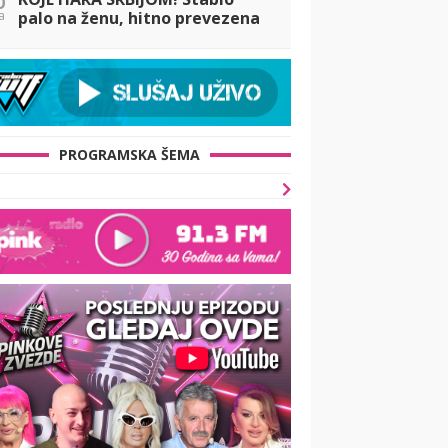
a
palo na ženu, hitno prevezena
u Urgentni centar: Oluja čupala
stabla, pogledajte STRAŠNE
PRIZORE
PROGRAMSKA ŠEMA