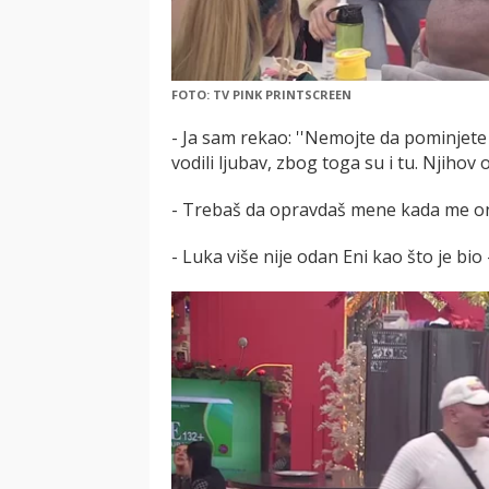
FOTO: TV PINK PRINTSCREEN
- Ja sam rekao: ''Nemojte da pominjete
vodili ljubav, zbog toga su i tu. Njihov 
- Trebaš da opravdaš mene kada me ona
- Luka više nije odan Eni kao što je bio 