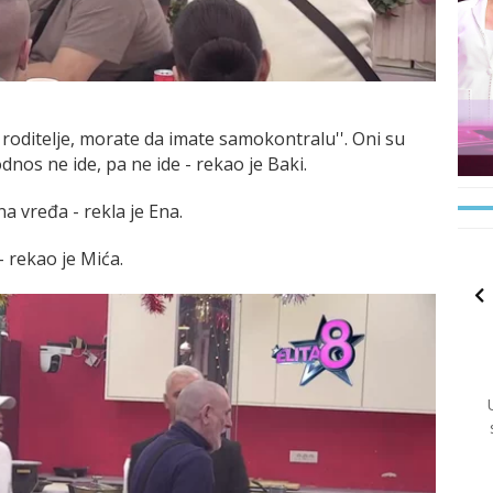
 roditelje, morate da imate samokontralu''. Oni su
odnos ne ide, pa ne ide - rekao je Baki.
 vređa - rekla je Ena.
- rekao je Mića.