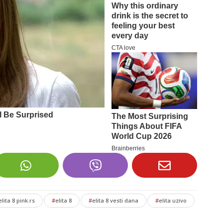
elita 8 pink.rs
#
elita 8
#
elita 8 vesti dana
#
elita uzivo