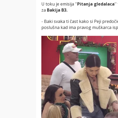
U toku je emisija ''
Pitanja gledalaca
''
za
Bakija B3.
- Baki svaka ti čast kako si Peji predoč
poslušna kad ima pravog muškarca ispre