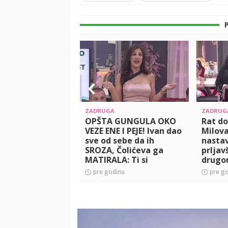
ZADRUGA
ZADRUG
OPŠTA GUNGULA OKO
Rat do
VEZE ENE I PEJE! Ivan dao
Milova
sve od sebe da ih
nastav
SROZA, Čolićeva ga
prljav
MATIRALA: Ti si
drugo
SRAMOTA za svoju decu
umešal
pre godinu
pre g
i bivše žene (VIDEO)
pa nas