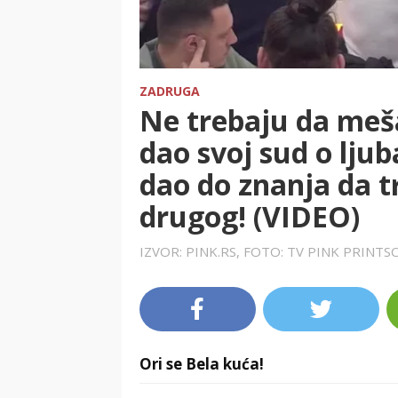
ZADRUGA
Ne trebaju da meša
dao svoj sud o ljub
dao do znanja da t
drugog! (VIDEO)
IZVOR: PINK.RS, FOTO: TV PINK PRINT
Ori se Bela kuća!