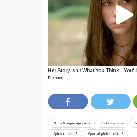
#
Elita 8 najnovije vesti
#
Elita 8 online
#
#
pink.rs elita 8
#
portal pink rs elita 8