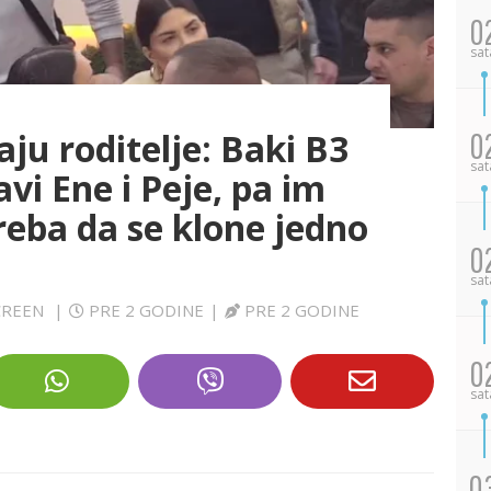
0
sat
ju roditelje: Baki B3
0
sat
avi Ene i Peje, pa im
reba da se klone jedno
0
sat
SCREEN
|
PRE 2 GODINE
|
PRE 2 GODINE
0
sat
0