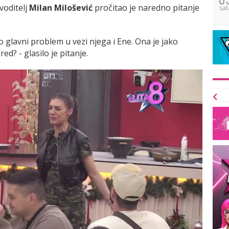
 voditelj
Milan Milošević
pročitao je naredno pitanje
sat
io glavni problem u vezi njega i Ene. Ona je jako
d? - glasilo je pitanje.