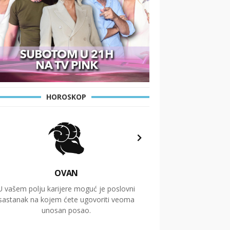
HOROSKOP
OVAN
U vašem polju karijere moguć je poslovni
Putovanja i čitav niz
sastanak na kojem ćete ugovoriti veoma
glavnu temu ovog 
unosan posao.
temelje dugoro