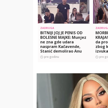
ZADRUGA
ZADRUG
BITNIJI JOJ JE PENIS OD
MORB
BOLESNE MAJKE: Munjez
KRAJA!
ne zna gde udara
da pro
naspram Kačavende,
zbog k
Stanić demolirao Anu
izvuka
Nikolić i Kordu pred
(VIDEO
pre godinu
pre g
svima (VIDEO)