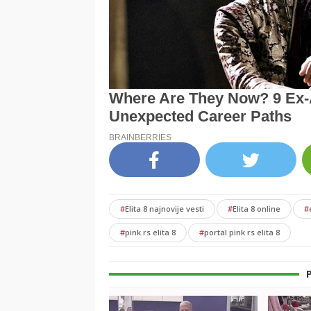
#
Elita 8 najnovije vesti
#
Elita 8 online
#
#
pink.rs elita 8
#
portal pink rs elita 8