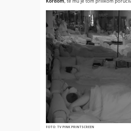
Kordom
, te mu je tom prilikom poručil
FOTO: TV PINK PRINTSCREEN