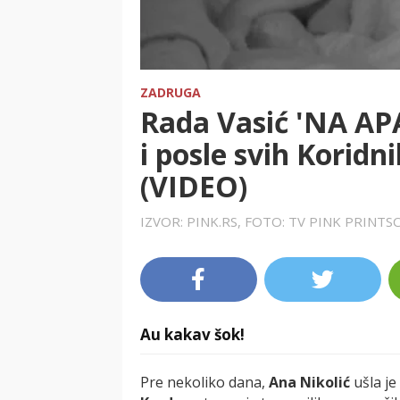
ZADRUGA
Rada Vasić 'NA AP
i posle svih Koridn
(VIDEO)
IZVOR: PINK.RS, FOTO: TV PINK PRINT
Au kakav šok!
Pre nekoliko dana,
Ana Nikolić
ušla j