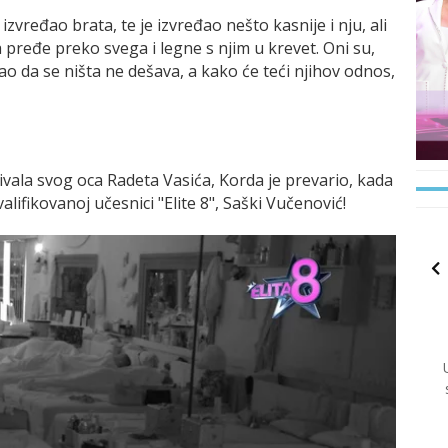
zvređao brata, te je izvređao nešto kasnije i nju, ali
a pređe preko svega i legne s njim u krevet. Oni su,
kao da se ništa ne dešava, a kako će teći njihov odnos,
vala svog oca Radeta Vasića, Korda je prevario, kada
alifikovanoj učesnici "Elite 8", Saški Vučenović!