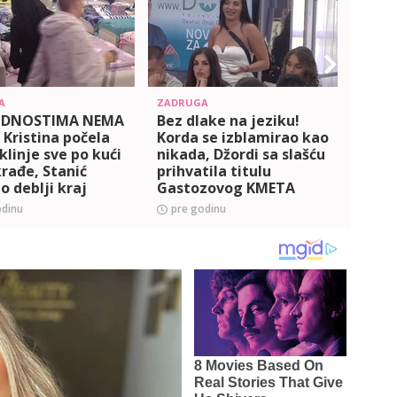
A
ZADRUGA
ZADRU
IDNOSTIMA NEMA
Bez dlake na jeziku!
PORO
 Kristina počela
Korda se izblamirao kao
PLAN
klinje sve po kući
nikada, Džordi sa slašću
obrat
rađe, Stanić
prihvatila titulu
rečim
o deblji kraj
Gastozovog KMETA
znanj
)
(VIDEO)
INTR
odinu
pre godinu
pre 