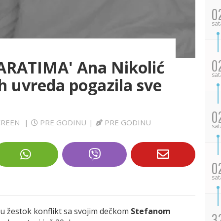
0
sat
0
ARATIMA' Ana Nikolić
sat
ih uvreda pogazila sve
0
SCREEN
|
PRE GODINU
|
PRE GODINU
sat
0
sat
e u žestok konflikt sa svojim dečkom
Stefanom
3