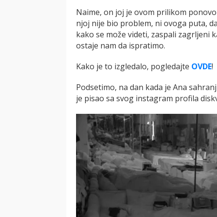
Naime, on joj je ovom prilikom ponovo i
njoj nije bio problem, ni ovoga puta, d
kako se može videti, zaspali zagrljeni 
ostaje nam da ispratimo.
Kako je to izgledalo, pogledajte
OVDE
!
Podsetimo, na dan kada je Ana sahranji
je pisao sa svog instagram profila diskv