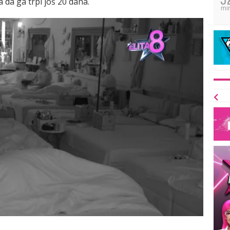
a da ga trpi još 20 dana.
mi