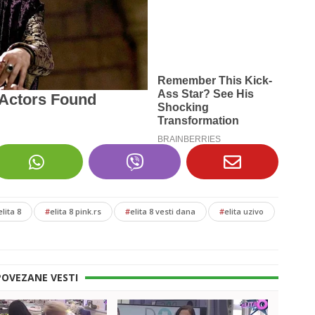
elita 8
#
elita 8 pink.rs
#
elita 8 vesti dana
#
elita uzivo
POVEZANE VESTI