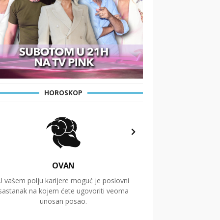
HOROSKOP
OVAN
U vašem polju karijere moguć je poslovni
Putovanja i čitav niz
sastanak na kojem ćete ugovoriti veoma
glavnu temu ovog 
unosan posao.
temelje dugoro