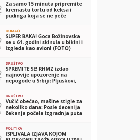
Za samo 15 minuta pripremite
2
kremastu tortu od keksa i
a
pudinga koja se ne peče
DOMAĆI
SUPER BAKA! Goca Božinovska
2
se u 61. godini skinula u bikini i
a
izgleda kao avion! (FOTO)
DRUŠTVO
SPREMITE SE! RHMZ izdao
2
najnovije upozorenje na
a
nepogode u Srbiji: Pljuskovi,
grmljavina i olujni vetar
pogodiće ove delove zemlje
DRUŠTVO
Vučić obećao, mašine stigle za
2
nekoliko dana: Posle decenija
a
čekanja počela izgradnja puta
u Drežniku (FOTO)
POLITIKA
ISPLIVALA IZJAVA KOJOM
2
BLOKADERI TRAŽE APSOLUTNU