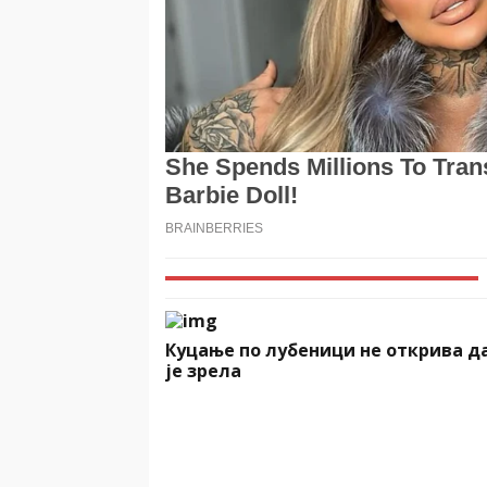
Куцање по лубеници не открива д
је зрела