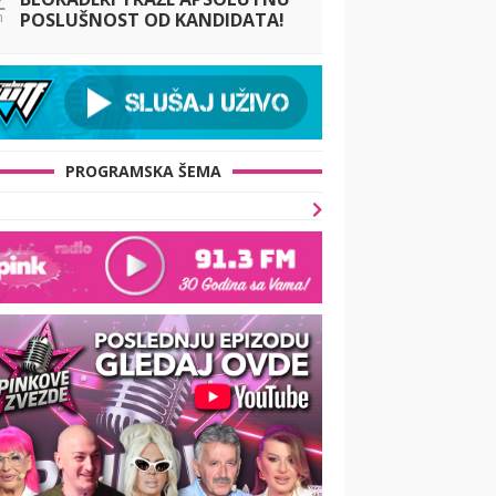
n
POSLUŠNOST OD KANDIDATA!
Još jedna suluda ideja, pitanje
je samo - ko će im uopšte
ostati za ovakvu l
PROGRAMSKA ŠEMA