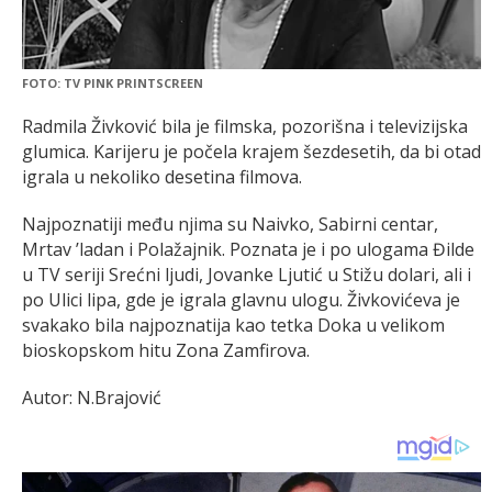
FOTO: TV PINK PRINTSCREEN
Radmila Živković bila je filmska, pozorišna i televizijska
glumica. Karijeru je počela krajem šezdesetih, da bi otad
igrala u nekoliko desetina filmova.
Najpoznatiji među njima su Naivko, Sabirni centar,
Mrtav ’ladan i Polažajnik. Poznata je i po ulogama Đilde
u TV seriji Srećni ljudi, Jovanke Ljutić u Stižu dolari, ali i
po Ulici lipa, gde je igrala glavnu ulogu. Živkovićeva je
svakako bila najpoznatija kao tetka Doka u velikom
bioskopskom hitu Zona Zamfirova.
Autor: N.Brajović