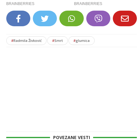
#
Radmila Živković
#
Smrt
#
glumica
POVEZANE VESTI