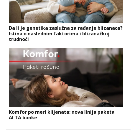
Da li je genetika zaslužna za rađanje blizanaca?
Istina o naslednim faktorima i blizanačkoj
trudnoći
Komfor po meri klijenata: nova linija paketa
ALTA banke