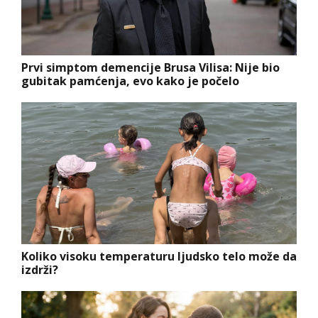
Prvi simptom demencije Brusa Vilisa: Nije bio
gubitak pamćenja, evo kako je počelo
Koliko visoku temperaturu ljudsko telo može da
izdrži?