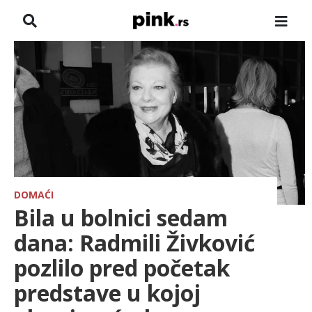
NASLOVNA
VESTI
ZADRUGA
SHOWBIZ
HRONIKA
DOMAĆI
Bila u bolnici sedam
FARMERI
dana: Radmili Živković
pozlilo pred početak
TV
predstave u kojoj
SPORT