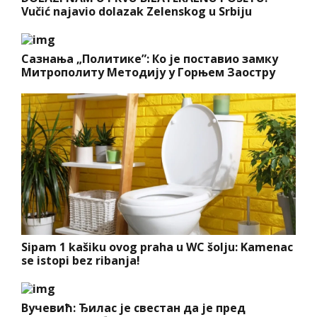
Vučić najavio dolazak Zelenskog u Srbiju
Сазнања „Политике”: Ко је поставио замку
Митрополиту Методију у Горњем Заостру
Sipam 1 kašiku ovog praha u WC šolju: Kamenac
se istopi bez ribanja!
Вучевић: Ђилас је свестан да је пред