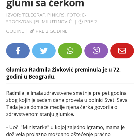
glumi sa ćerkom
LIFESTYLE
IZVOR: TELEGRAF, PINK.RS, FOTO: E-
STOCK/DANIJEL MILUTINOVIĆ
|
PRE 2
EXTRA
GODINE
|
PRE 2 GODINE
Glumica Radmila Živković preminula je u 72.
godini u Beogradu.
Radmila je imala zdravstvene smetnje pre pet godina
zbog kojih je sedam dana provela u bolnici Sveti Sava.
Tada je za domaće medije njena ćerka govorila o
zdravstvenom stanju glumice.
- Uoči "Ministarke" u kojoj zajedno igramo, mama je
doživela prolazno moždano oštećenje praćno