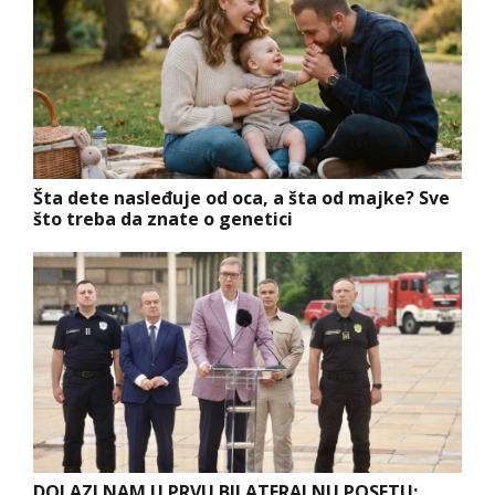
Šta dete nasleđuje od oca, a šta od majke? Sve
što treba da znate o genetici
DOLAZI NAM U PRVU BILATERALNU POSETU: