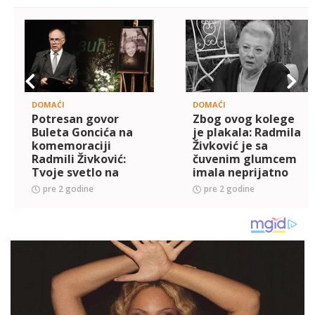
DOMAĆI
DOMAĆI
Potresan govor
Zbog ovog kolege
Buleta Goncića na
je plakala: Radmila
komemoraciji
Živković je sa
Radmili Živković:
čuvenim glumcem
Tvoje svetlo na
imala neprijatno
nebu će nas zauvek
iskustvo, a tu scenu
pre 2 godine
pre 2 godine
obasjavati
nikada nije
zaboravila