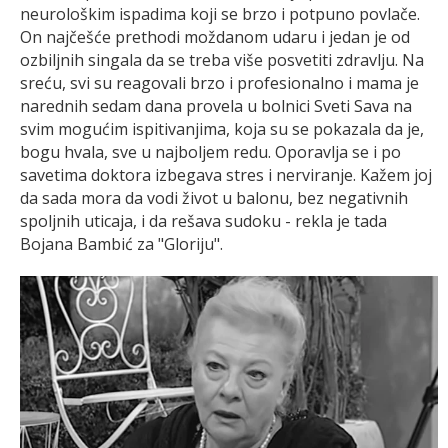
neurološkim ispadima koji se brzo i potpuno povlače.
On najčešće prethodi moždanom udaru i jedan je od
ozbiljnih singala da se treba više posvetiti zdravlju. Na
sreću, svi su reagovali brzo i profesionalno i mama je
narednih sedam dana provela u bolnici Sveti Sava na
svim mogućim ispitivanjima, koja su se pokazala da je,
bogu hvala, sve u najboljem redu. Oporavlja se i po
savetima doktora izbegava stres i nerviranje. Kažem joj
da sada mora da vodi život u balonu, bez negativnih
spoljnih uticaja, i da rešava sudoku - rekla je tada
Bojana Bambić za "Gloriju".