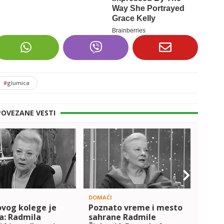
#
glumica
POVEZANE VESTI
DOMAĆI
DOMAĆ
ovog kolege je
Poznato vreme i mesto
Potr
a: Radmila
sahrane Radmile
Gonc