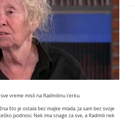
 sve vreme misli na Radmilinu ćerku.
žna što je ostala bez majke mlada. Ja sam bez svoje
 teško podnosi. Nek ima snage za sve, a Radmili nek