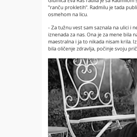
Glumica Eva Ras radila je sa Radmilom s
"ranču prokletih". Radmilu je tada publ
osmehom na licu.
- Za tužnu vest sam saznala na ulici i 
iznenada za nas. Ona je za mene bila na
maestralna i ja to nikada nisam krila.
bila oličenje zdravlja, počinje svoju prič