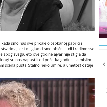
ni kada smo nas dve pričale o cepkanoj paprici i
stvarima, jer i mi glumci smo obični ljudi i radimo sve
je zbog svega, eto ove godine ajvar nije stigla da
 Mnogi su nas napustili od početka godine i ja mislim
am scena pusta. Stalno neko umire, a umetost ostaje