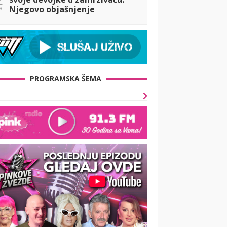
a
Njegovo objašnjenje
iznenadilo javnost
PROGRAMSKA ŠEMA