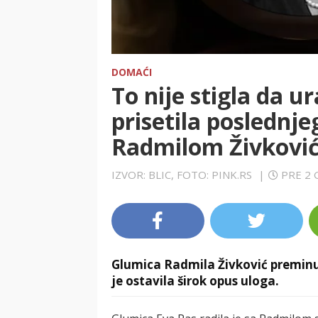
DOMAĆI
To nije stigla da ur
prisetila poslednj
Radmilom Živković,
IZVOR: BLIC, FOTO: PINK.RS
|
PRE 2
Glumica Radmila Živković preminul
je ostavila širok opus uloga.