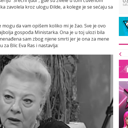
eriju "Srećni ljudi", gde su živele u tom čuvenom
sat
ika zavolela kroz ulogu Đilde, a kolege je se sećaju sa
ne mogu da vam opišem koliko mi je žao. Sve je ovo
jbolja gospođa Ministarka. Ona je u toj ulozi bila
 Iznenađena sam zbog njene smrti jer je ona za mene
u za Blic Eva Ras i nastavlja: