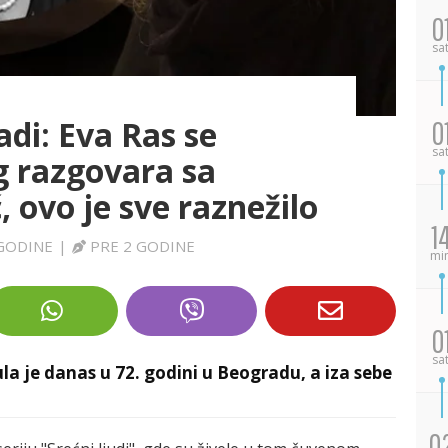
0
sa
adi: Eva Ras se
0
sa
eg razgovara sa
 ovo je sve raznežilo
1
 GODINE
|
PRE 2 GODINE
mi
0
sa
a je danas u 72. godini u Beogradu, a iza sebe
0