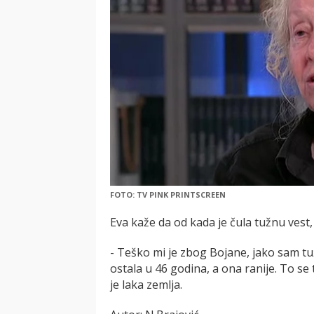
FOTO: TV PINK PRINTSCREEN
Eva kaže da od kada je čula tužnu vest,
- Teško mi je zbog Bojane, jako sam tu
ostala u 46 godina, a ona ranije. To se
je laka zemlja.