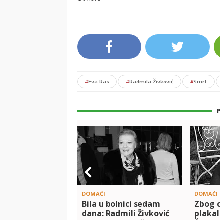
#
Eva Ras
#
Radmila Živković
#
Smrt
DOMAĆI
DOMAĆI
Bila u bolnici sedam
Zbog 
dana: Radmili Živković
plakal