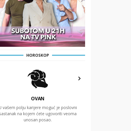
HOROSKOP
OVAN
U vašem polju karijere moguć je poslovni
Putovanja i čitav niz
sastanak na kojem ćete ugovoriti veoma
glavnu temu ovog 
unosan posao.
temelje dugoro