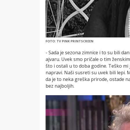
FOTO: TV PINK PRINTSCREEN
- Sada je sezona zimnice i to su bili da
ajvaru. Uvek smo pričale o tim ženskim 
što i ostali u to doba godine. Teško mi 
napravi. Naši susreti su uvek bili lepi.
da je to neka greška prirode, ostade n
bez najboljih.