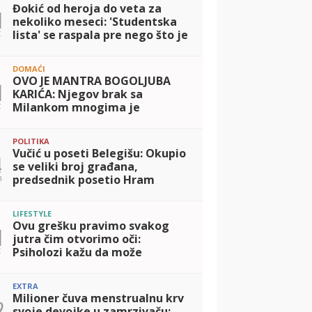
Đokić od heroja do veta za
1
nekoliko meseci: 'Studentska
t
lista' se raspala pre nego što je
i sastavljena
DOMAĆI
OVO JE MANTRA BOGOLJUBA
1
KARIĆA: Njegov brak sa
t
Milankom mnogima je
inspiracija, otkrio kako
porodicu drži na okupu i šta je
POLITIKA
TAJNA srećnog života!
Vučić u poseti Belegišu: Okupio
4
se veliki broj građana,
n
predsednik posetio Hram
Prenosa moštiju Svetog oca
Nikolaja
LIFESTYLE
Ovu grešku pravimo svakog
1
jutra čim otvorimo oči:
t
Psiholozi kažu da može
pokvariti raspoloženje za ceo
dan
EXTRA
Milioner čuva menstrualnu krv
2
svoje devojke u zamrzivaču: