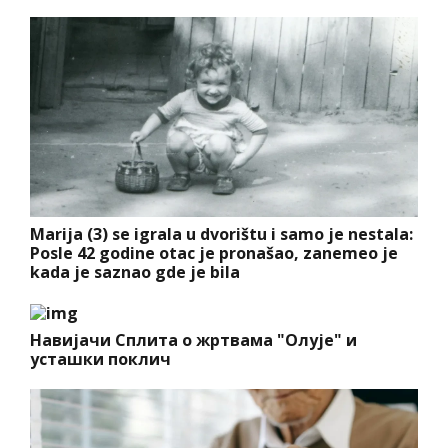
Marija (3) se igrala u dvorištu i samo je nestala:
Posle 42 godine otac je pronašao, zanemeo je
kada je saznao gde je bila
Навијачи Сплита о жртвама "Олује" и
усташки поклич