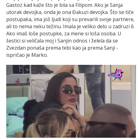
Gastoz kad kaže što je bila sa Filipom. Ako je Sanja
utorak devojka, onda je ona Đakuzi devojka. Što se tiče
postupaka, ima još ljudi koji su prevarili svoje partnere,
ali to nema neku težinu. Imala je veliko delo u zadruzi 6.
Ako imaš loše postupke, za mene si loša osoba. U
šestici si veličala moj i Sanjin odnos i želela da se
Zvezdan ponaša prema tebi kao ja prema Sanji -
ispričao je Marko.