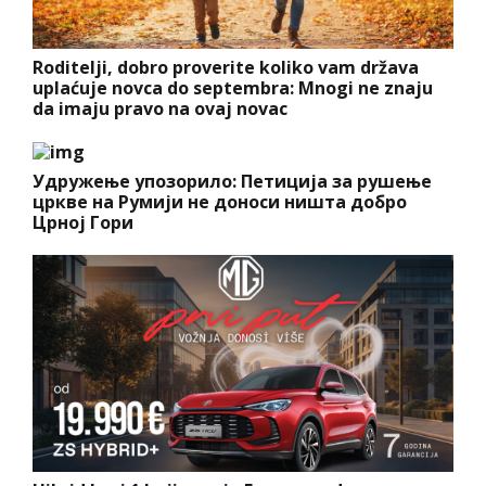
Roditelji, dobro proverite koliko vam država
uplaćuje novca do septembra: Mnogi ne znaju
da imaju pravo na ovaj novac
Удружење упозорило: Петиција за рушење
цркве на Румији не доноси ништа добро
Црној Гори