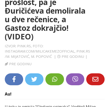
prošlost, pa je
LIFESTYLE
Đuričićeva demolirala
u dve rečenice, a
EXTRA
Gastoz dokrajčio!
(VIDEO)
IZVOR: PINK.RS, FOTO:
INSTAGRAM.COM/MILICAKEMEZOFFICIAL, PINK.RS
/M. MIJATOVIĆ, M. POPOVIĆ
|
PRE GODINU
|
PRE GODINU
Au!
U toku je emisija "Gledanje snimaka". Voditelj Milan