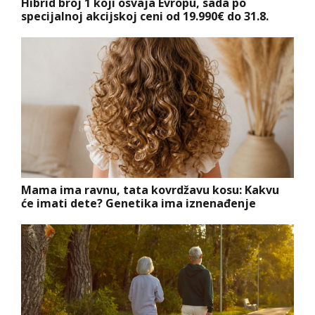
Hibrid broj 1 koji osvaja Evropu, sada po
specijalnoj akcijskoj ceni od 19.990€ do 31.8.
Mama ima ravnu, tata kovrdžavu kosu: Kakvu
će imati dete? Genetika ima iznenađenje