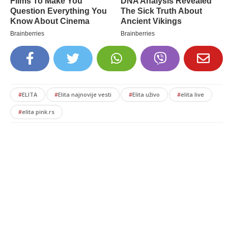
#
ELITA
#
Elita najnovije vesti
#
Elita uživo
#
elita live
#
elita pink.rs