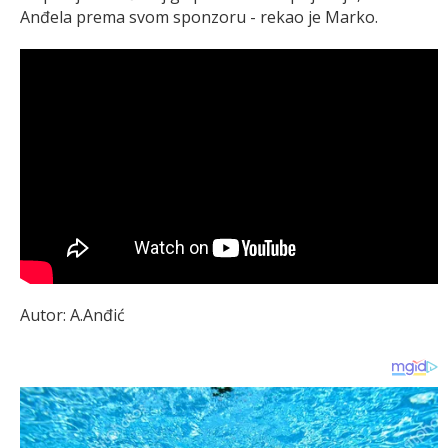
Anđela prema svom sponzoru - rekao je Marko.
Autor: A.Anđić