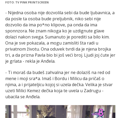
FOTO: TV PINK PRINTSCREEN
- Nijedna osoba nije dozvolila sebi da bude ljubavnica, a
da posle ta osoba bude preljubnik, niko sebi nije
dozvolio da ima po*no klipove, pa onda da ima
sponnzora. Ne znam nikoga ko je uzdignute glave
dolazi nakon svega. Sumanuto je porediti sa bilo kim.
Ona je sve pokazala, a mogu zamisliti šta radi u
privatnom životu. Ona oduvek tvrdi da je njena brojka
tri, a da prizna Pavla bio bi još veći broj. Ljudi joj ćute jer
je grlata - rekla je Anđela.
- Ti moraš da budeš zahvalna jer ne dolaziš na red od
mene i moji sra*a. Imaš i Bordu i Milicu da pričaš o
njima, a i prijateljicu kojoj si uzela dečka. Velika je stvar
uzeti Milici Kemez dečka koja te uvela u Zadrugu -
ubacila se Anđela.