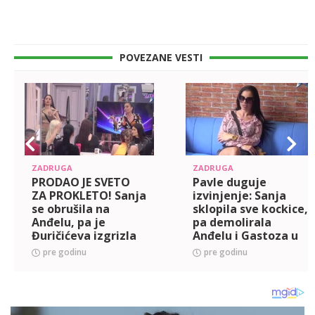
POVEZANE VESTI
ZADRUGA
ZADRUGA
PRODAO JE SVETO
Pavle duguje
ZA PROKLETO! Sanja
izvinjenje: Sanja
se obrušila na
sklopila sve kockice,
Anđelu, pa je
pa demolirala
Đuričićeva izgrizla
Anđelu i Gastoza u
argumentima, a
paketu! (VIDEO)
pre godinu
pre godinu
Uroš svom snagom
odbranio Gastoza
(VIDEO)