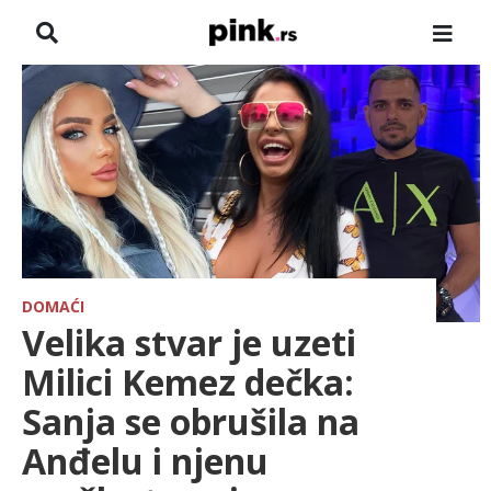
NASLOVNA
VESTI
ZADRUGA
SHOWBIZ
HRONIKA
DOMAĆI
Velika stvar je uzeti
FARMERI
Milici Kemez dečka:
Sanja se obrušila na
TV
Anđelu i njenu
SPORT