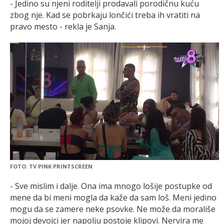
- Jedino su njeni roditelji prodavali porodičnu kuću
zbog nje. Kad se pobrkaju lončići treba ih vratiti na
pravo mesto - rekla je Sanja.
FOTO: TV PINK PRINTSCREEN
- Sve mislim i dalje. Ona ima mnogo lošije postupke od
mene da bi meni mogla da kaže da sam loš. Meni jedino
mogu da se zamere neke psovke. Ne može da morališe
mojoj devojci jer napolju postoje klipovi. Nervira me