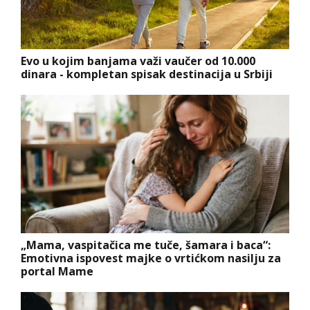
Evo u kojim banjama važi vaučer od 10.000
dinara - kompletan spisak destinacija u Srbiji
„Mama, vaspitačica me tuče, šamara i baca“:
Emotivna ispovest majke o vrtićkom nasilju za
portal Mame