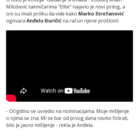
Milošević takmičarima "Elite" najavio je novi prilog, a
oni su imali priliku da vide kako
Marko Strefanović
ogovara
Anđelu Đuričić
na račun njene prošlosti.
- Očigldno se uvredio na nominacijama. Moje mišljenje
o njima se zna. Mi se bar od prvog dana nismo folirali,
bilo je jasno mišljenje - rekla je Anđela.