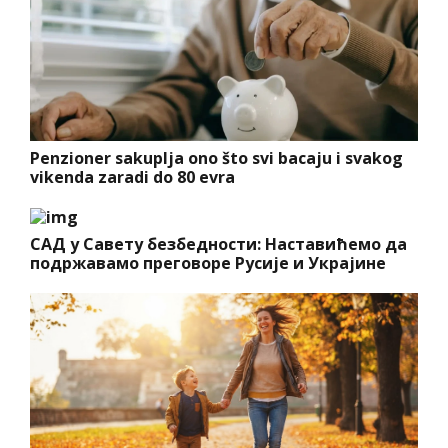
Penzioner sakuplja ono što svi bacaju i svakog
vikenda zaradi do 80 evra
САД у Савету безбедности: Наставићемо да
подржавамо преговоре Русије и Украјине