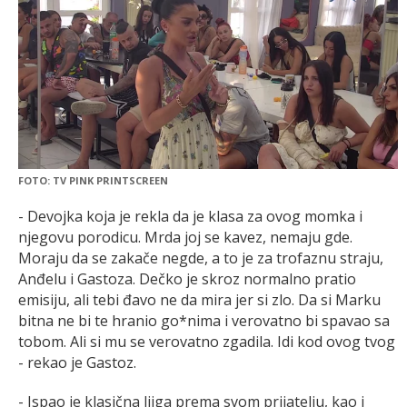
FOTO: TV PINK PRINTSCREEN
- Devojka koja je rekla da je klasa za ovog momka i
njegovu porodicu. Mrda joj se kavez, nemaju gde.
Moraju da se zakače negde, a to je za trofaznu straju,
Anđelu i Gastoza. Dečko je skroz normalno pratio
emisiju, ali tebi đavo ne da mira jer si zlo. Da si Marku
bitna ne bi te hranio go*nima i verovatno bi spavao sa
tobom. Ali si mu se verovatno zgadila. Idi kod ovog tvog
- rekao je Gastoz.
- Ispao je klasična ljiga prema svom prijatelju, kao i