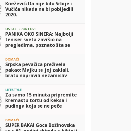
Knežević: Da nije bilo Srbije i
2
Vučića nikada ne bi pobijedili
a
2020.
OSTALI SPORTOVI
PANIKA OKO SINERA: Najbolji
2
teniser sveta završio na
a
pregledima, poznato šta se
dešava
DOMAĆI
Srpska pevačica preživela
2
pakao: Majku su joj zaklali,
a
bratu napravili nezamisliv
zločin, a nju su do 15. godine
odgajali kao dečaka! Danas
LIFESTYLE
ima samo j
Za samo 15 minuta pripremite
3
kremastu tortu od keksa i
a
pudinga koja se ne peče
DOMAĆI
SUPER BAKA! Goca Božinovska
3
se u 61. godini skinula u bikini i