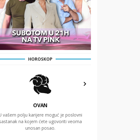
HOROSKOP
OVAN
U vašem polju karijere moguć je poslovni
Putovanja i čitav niz
sastanak na kojem ćete ugovoriti veoma
glavnu temu ovog 
unosan posao.
temelje dugoro