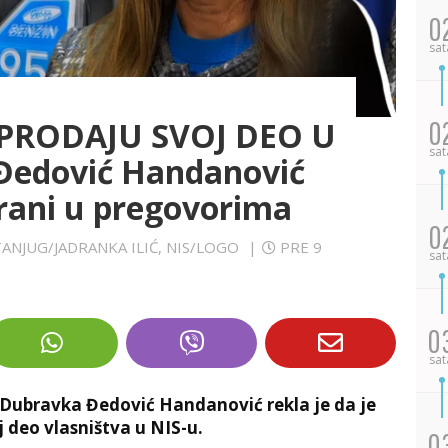
0
sat
 PRODAJU SVOJ DEO U
0
sat
 Đedović Handanović
strani u pregovorima
0
 TANJUG/JADRANKA ILIĆ, NIS/LOGO
|
PRE 9
sat
0
sat
 Dubravka Đedović Handanović rekla je da je
j deo vlasništva u NIS-u.
0