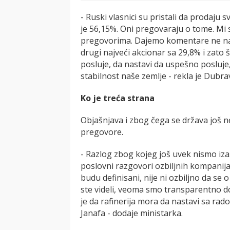
- Ruski vlasnici su pristali da prodaju s
je 56,15%. Oni pregovaraju o tome. Mi 
pregovorima. Dajemo komentare ne na
drugi najveći akcionar sa 29,8% i zato 
posluje, da nastavi da uspešno posluj
stabilnost naše zemlje - rekla je Dubr
Ko je treća strana
Objašnjava i zbog čega se država još ne
pregovore.
- Razlog zbog kojeg još uvek nismo izašl
poslovni razgovori ozbiljnih kompanija i
budu definisani, nije ni ozbiljno da se o
ste videli, veoma smo transparentno do
je da rafinerija mora da nastavi sa rad
Janafa - dodaje ministarka.