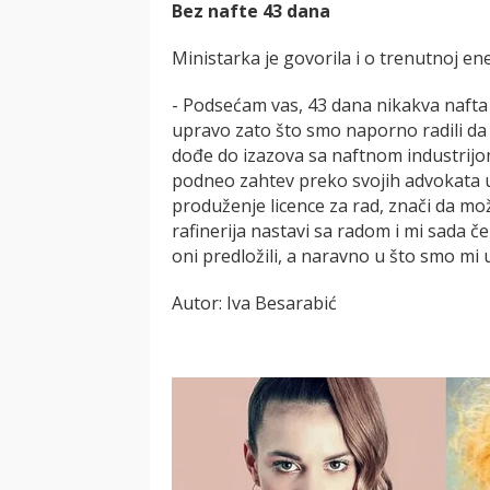
Bez nafte 43 dana
Ministarka je govorila i o trenutnoj ener
- Podsećam vas, 43 dana nikakva nafta ni
upravo zato što smo naporno radili da
dođe do izazova sa naftnom industrijom
podneo zahtev preko svojih advokata u
produženje licence za rad, znači da m
rafinerija nastavi sa radom i mi sada č
oni predložili, a naravno u što smo mi uk
Autor: Iva Besarabić