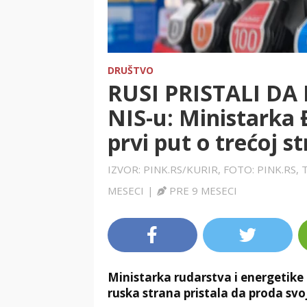
DRUŠTVO
RUSI PRISTALI DA
NIS-u: Ministarka
prvi put o trećoj 
IZVOR: PINK.RS/KURIR, FOTO: PINK.RS,
MESECI
|
PRE 9 MESECI
Ministarka rudarstva i energetike
ruska strana pristala da proda svo