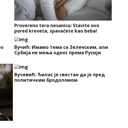
Provereno tera nesanicu: Stavite ovo
pored kreveta, spavaćete kao beba!
ио
Вучић: Имамо тема са Зеленским, али
Србија не мења однос према Русији
Вучевић: Ђилас је свестан да је пред
политичким бродоломом
a