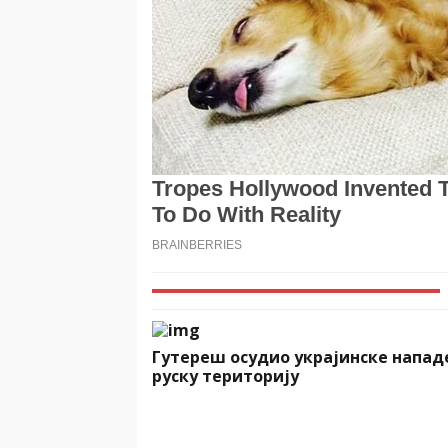
Гутереш осудио украјинске напад
руску територију