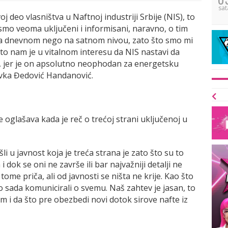
sat
voj deo vlasništva u Naftnoj industriji Srbije (NIS), to
smo veoma uključeni i informisani, naravno, o tim
 dnevnom nego na satnom nivou, zato što smo mi
što nam je u vitalnom interesu da NIS nastavi da
e, jer je on apsolutno neophodan za energetsku
avka Đedović Handanović.
 oglašava kada je reč o trećoj strani uključenoj u
i u javnost koja je treća strana je zato što su to
 dok se oni ne završe ili bar najvažniji detalji ne
 tome priča, ali od javnosti se ništa ne krije. Kao što
 sada komunicirali o svemu. Naš zahtev je jasan, to
om i da što pre obezbedi novi dotok sirove nafte iz