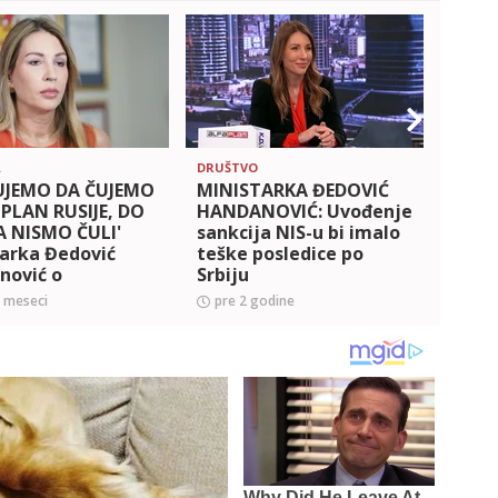
A
DRUŠTVO
POLITI
UJEMO DA ČUJEMO
MINISTARKA ĐEDOVIĆ
Mini
PLAN RUSIJE, DO
HANDANOVIĆ: Uvođenje
Hand
A NISMO ČULI'
sankcija NIS-u bi imalo
pripr
arka Đedović
teške posledice po
obez
nović o
Srbiju
napa
ijama NIS-u
0 meseci
pre 2 godine
pre 