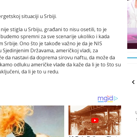
getskoj situaciji u Srbiji.
je stigla u Srbiju, građani to nisu osetili, to je
 budemo spremni za sve scenarije ukoliko i kada
 Srbije. Ono što je takođe važno je da je NIS
 Sjedinjenim Državama, američkoj vladi, za
ože da nastavi da doprema sirovu naftu, da može da
ekamo odluku američke vlade da kaže da li je to što su
ljučeni, da li je to u redu.