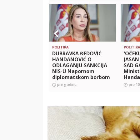
POLITIKA
POLITIK
DUBRAVKA ĐEDOVIĆ
'OČEK
HANDANOVIĆ O
JASAN 
ODLAGANJU SANKCIJA
SAD G
NIS-U Napornom
Minist
diplomatskom borbom
Handa
sankcije su odložene po
sankc
pre godinu
pre 1
četvrti put! Građani
nemaju razloga za bri