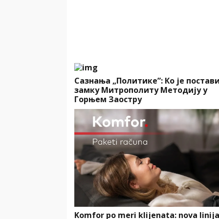
Сазнања „Политике”: Ко је постав
замку Митрополиту Методију у
Горњем Заостру
Komfor po meri klijenata: nova linij