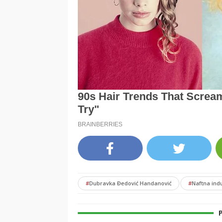
#
Dubravka Đedović Handanović
#
Naftna indu