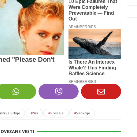
strija Srbije
#
Nis
#
Prodaja
#
Sankcije
POVEZANE VESTI