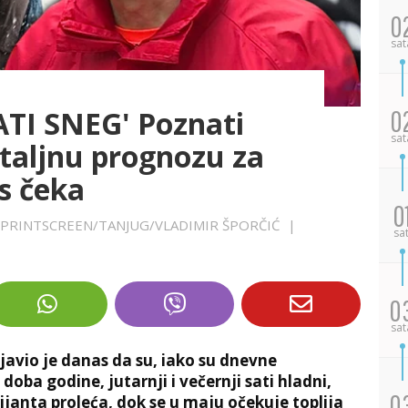
0
sat
TI SNEG' Poznati
0
sat
taljnu prognozu za
as čeka
0
NK PRINTSCREEN/TANJUG/VLADIMIR ŠPORČIĆ
|
sa
0
sat
avio je danas da su, iako su dnevne
oba godine, jutarnji i večernji sati hladni,
0
arijanta proleća, dok se u maju očekuje toplija