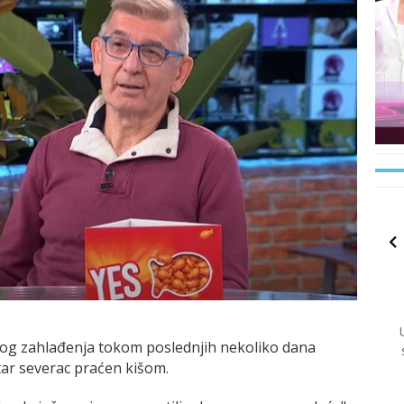
nog zahlađenja tokom poslednjih nekoliko dana
tar severac praćen kišom.