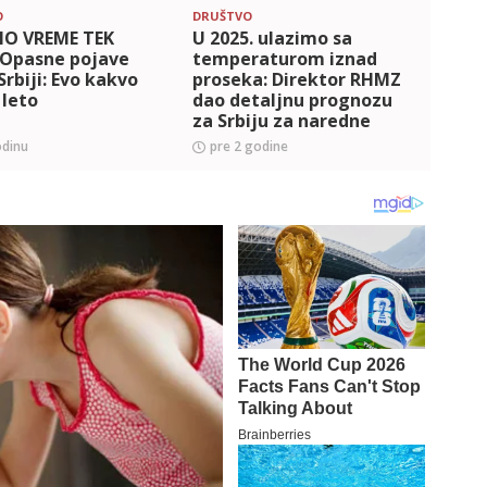
O
DRUŠTVO
DRUŠT
O VREME TEK
U 2025. ulazimo sa
DETA
 Opasne pojave
temperaturom iznad
NEDE
Srbiji: Evo kakvo
proseka: Direktor RHMZ
Evo š
 leto
dao detaljnu prognozu
nare
za Srbiju za naredne
tača
dane
pasti
odinu
pre 2 godine
pre 
kada 