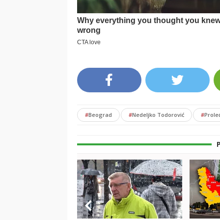
#
Beograd
#
Nedeljko Todorović
#
Prole