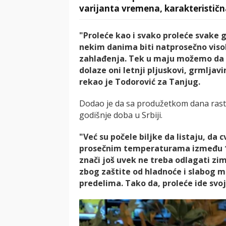
varijanta vremena, karakterističn
"Proleće kao i svako proleće svake go
nekim danima biti natprosečno visok
zahlađenja. Tek u maju možemo da o
dolaze oni letnji pljuskovi, grmljavi
rekao je Todorović za Tanjug.
Dodao je da sa produžetkom dana rastu
godišnje doba u Srbiji.
"Već su počele biljke da listaju, da 
prosečnim temperaturama između 12 
znači još uvek ne treba odlagati zim
zbog zaštite od hladnoće i slabog 
predelima. Tako da, proleće ide svo