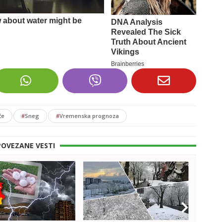
će
#
Sneg
#
Vremenska prognoza
POVEZANE VESTI