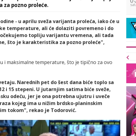
a za pozno proleće.
sat
dine - u aprilu sveža varijanta proleća, iako će u
e temperature, ali će dolaziti povremeno i do
čekujemo topliju varijantu vremena, ali tada
ne, što je karakteristika za pozno proleće",
 i maksimalne temperature, što je tipično za ovo
cvetaju. Narednih pet do šest dana biće toplo sa
i 15 stepeni. U jutarnjim satima biće sveže,
sku odeću, jer je ona potrebna ujutru i uveče
mraza kojeg ima u nižim brdsko-planinskim
jim tokom", rekao je Todorović.