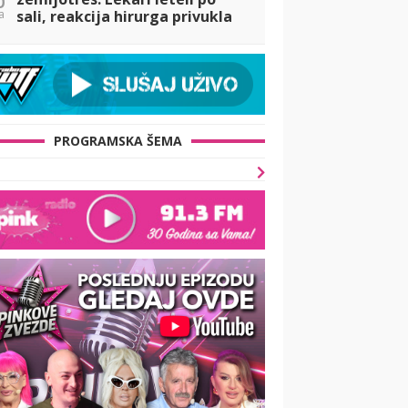
a
sali, reakcija hirurga privukla
pažnju (VIDEO)
PROGRAMSKA ŠEMA