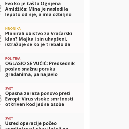
Evo ko je tašta Ognjena
2
Amidžića: Mina je nasledila
a
lepotu od nje, a ima ozbiljno
zanimanje (FOTO)
HRONIKA
Planirali ubistvo za Vračarski
2
klan? Majka i sin uhapšeni,
a
istražuje se ko je trebalo da
bude likvidiran
POLITIKA
OGLASIO SE VUČIĆ: Predsednik
1
poslao snažnu poruku
t
građanima, pa najavio
istorijsku posetu Beogradu!
SVET
Opasna zaraza ponovo preti
3
Evropi: Virus visoke smrtnosti
a
otkriven kod jedne osobe
SVET
Usred operacije počeo
3
zemljotres: Lekari leteli po