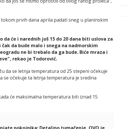
ko da još se nismo oprostili od ovog ranog proleća",
 tokom prvih dana aprila padati sneg u planinskim
da će i narednih još 15 do 20 dana biti uslova za
bi čak da bude malo i snega na nadmorskim
eogradu ne bi trebalo da ga bude. Biće mraza i
ve", rekao je Todorović.
ažu da se letnja temperatura od 25 stepeni očekuje
a se očekuje ta letnja temperatura je sredina
 kada će maksimalna temperatura biti iznad 15
anjate pokojnika: Detaljno tumačenje, OVO je