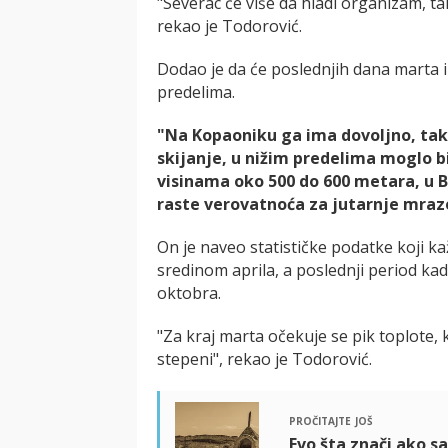
"Severac će više da hladi organizam, ta
rekao je Todorović.
Dodao je da će poslednjih dana marta i
predelima.
"Na Kopaoniku ga ima dovoljno, tako 
skijanje, u nižim predelima moglo 
visinama oko 500 do 600 metara, u B
raste verovatnoća za jutarnje mraze
On je naveo statističke podatke koji k
sredinom aprila, a poslednji period kad
oktobra.
"Za kraj marta očekuje se pik toplote,
stepeni", rekao je Todorović.
pročitajte još
Evo šta znači ako s