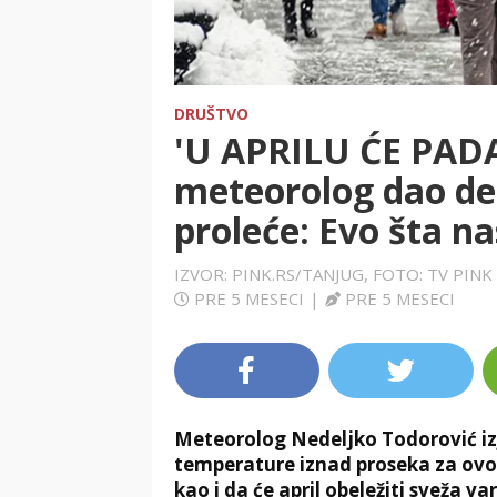
DRUŠTVO
'U APRILU ĆE PADA
meteorolog dao de
proleće: Evo šta n
IZVOR: PINK.RS/TANJUG, FOTO: TV PI
PRE 5 MESECI
|
PRE 5 MESECI
Meteorolog Nedeljko Todorović izj
temperature iznad proseka za ovo d
kao i da će april obeležiti sveža v