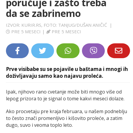
poručuje i zašto treba
LIFESTYLE
da se zabrinemo
EXTRA
IZVOR: KURIR.RS, FOTO: TANJUG/DUŠAN ANIČIĆ
|
PRE 5 MESECI
|
PRE 5 MESECI
Prve visibabe su se pojavile u baštama i mnogi ih
doživljavaju samo kao najavu proleća.
Ipak, njihovo rano cvetanje može biti mnogo više od
lepog prizora to je signal o tome kakvi meseci dolaze.
Ako procvetaju pre kraja februara, u našem podneblju
to često znači promenljivo i kišovito proleće, a zatim
dugo, suvo i veoma toplo leto.