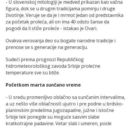
- U slovenskoj mitologiji je medved prikazan kao važna
figura, dok se u drugim tradicijama pominju i druge
životinje. Veruje se da je i mrmot jedan od predstavnika
za početak proleća, ali on ima 40 odsto šanse da
pogodi da li stiže proleće - istakao je Ovari.
Ovakva verovanja deo su bogate narodne tradicije i
prenose se s generacije na generaciju.
Sudeći prema prognozi Republičkog
hidrometeorološkog zavoda Srbije prolećne
temperature sve su bliže.
Početkom marta sunčano vreme
- U sredu promenljivo oblačno sa sunčanim intervalima,
a uz nešto više oblačnosti ujutro i pre podne u brdsko-
planinskim predelima jugozapadne, južne i istočne
Srbije tek ponegde su moguće sasvim slabe
kratkotrajne padavine. Vetar slab i umeren, posle