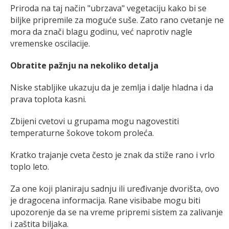
Priroda na taj način "ubrzava" vegetaciju kako bi se
biljke pripremile za moguće suše. Zato rano cvetanje ne
mora da znači blagu godinu, već naprotiv nagle
vremenske oscilacije.
Obratite pažnju na nekoliko detalja
Niske stabljike ukazuju da je zemlja i dalje hladna i da
prava toplota kasni.
Zbijeni cvetovi u grupama mogu nagovestiti
temperaturne šokove tokom proleća.
Kratko trajanje cveta često je znak da stiže rano i vrlo
toplo leto.
Za one koji planiraju sadnju ili uređivanje dvorišta, ovo
je dragocena informacija. Rane visibabe mogu biti
upozorenje da se na vreme pripremi sistem za zalivanje
i zaštita biljaka.