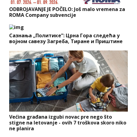
ODBROJAVANJE JE POČELO: Još malo vremena za
ROMA Company subvencije
Сазнања „Политике”: Црна Гора следећа у
војном савезу Загреба, Тиране и Приштине
Većina građana izgubi novac pre nego što
stigne na letovanje - ovih 7 troškova skoro niko
ne planira