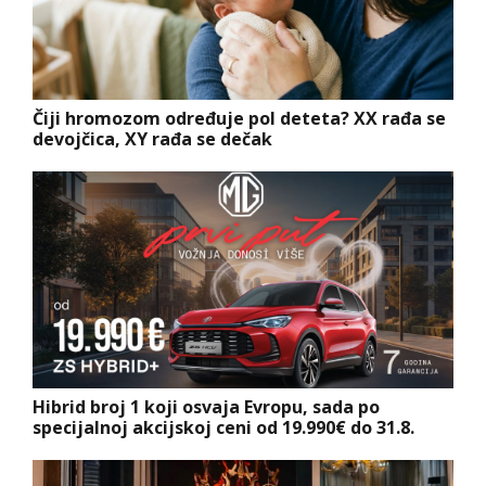
Čiji hromozom određuje pol deteta? XX rađa se
devojčica, XY rađa se dečak
Hibrid broj 1 koji osvaja Evropu, sada po
specijalnoj akcijskoj ceni od 19.990€ do 31.8.