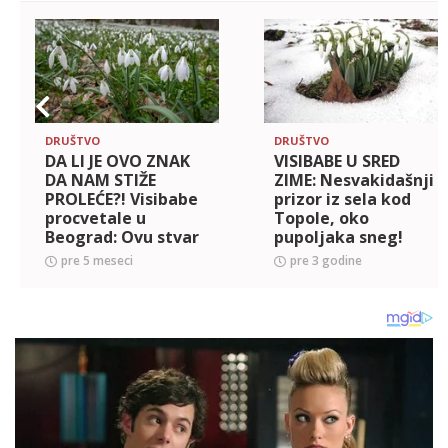
DRUŠTVO
DRUŠTVO
DA LI JE OVO ZNAK
VISIBABE U SRED
DA NAM STIŽE
ZIME: Nesvakidašnji
PROLEĆE?! Visibabe
prizor iz sela kod
procvetale u
Topole, oko
Beograd: Ovu stvar
pupoljaka sneg!
nikako nemojte
pre 5 meseci
pre 3 godine
raditi sa njima!