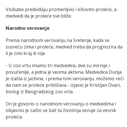
Visibabe predviđaju promenljvio i kišovito proleće, a
medvedi da je proleće sve bliže.
Narodno verovanje
Prema narodnom verovanju na Sretenje, kada se
susreću zima i proleće, medved treba da prognozira da
li je zimi kraj ili nije.
- U zoo vrtu imamo tri medvedice, dve su mirnije i
povučenije, a jedna je veoma aktivna. Medvedica Dunja
je izašla iz jazbine, i prema tom verovanju, možemo reći
da nam se proleće približava - izjavio je Kristijan Ovari,
biolog iz Beogradskog zoo vrta.
On je govorio o narodnom verovanju o medvedima i
objasnio je zašto se baš ta životinja vezuje za vesnik
proleća.