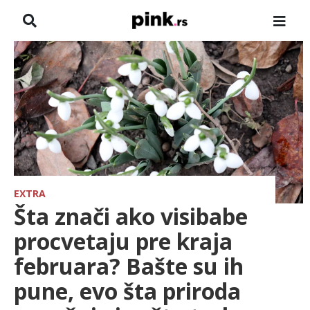
NASLOVNA
VESTI
ZADRUGA
SHOWBIZ
HRONIKA
EXTRA
Šta znači ako visibabe
PINKOVE ZVEZDE
procvetaju pre kraja
februara? Bašte su ih
ODEON
pune, evo šta priroda
SPORT