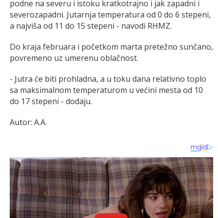
podne na severu i istoku kratkotrajno i jak zapadni i
severozapadni. Jutarnja temperatura od 0 do 6 stepeni,
a najviša od 11 do 15 stepeni - navodi RHMZ.
Do kraja februara i početkom marta pretežno sunčano,
povremeno uz umerenu oblačnost.
- Jutra će biti prohladna, a u toku dana relativno toplo
sa maksimalnom temperaturom u većini mesta od 10
do 17 stepeni - dodaju.
Autor: A.A.