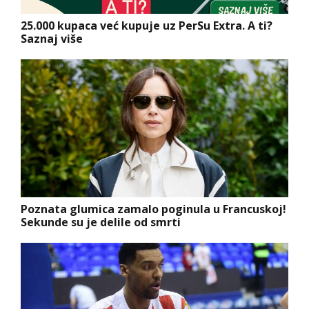
25.000 kupaca već kupuje uz PerSu Extra. A ti?
Saznaj više
Poznata glumica zamalo poginula u Francuskoj!
Sekunde su je delile od smrti