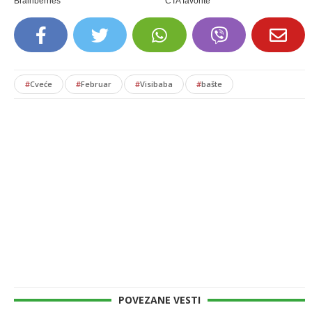
#
Cveće
#
Februar
#
Visibaba
#
bašte
POVEZANE VESTI