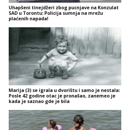
Uhapšeni tinejdžeri zbog pucnjave na Konzulat
SAD u Torontu: Policija sumnja na mrežu
plaćenih napada!
Marija (3) se igrala u dvorištu i samo je nestala:
Posle 42 godine otac je pronašao, zanemeo je
kada je saznao gde je bila