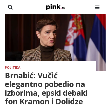
NASLOVNA
VESTI
ZADRUGA
SHOWBIZ
HRONIKA
POLITIKA
Brnabić: Vučić
FARMERI
elegantno pobedio na
izborima, epski debakl
TV
fon Kramon i Dolidze
SPORT