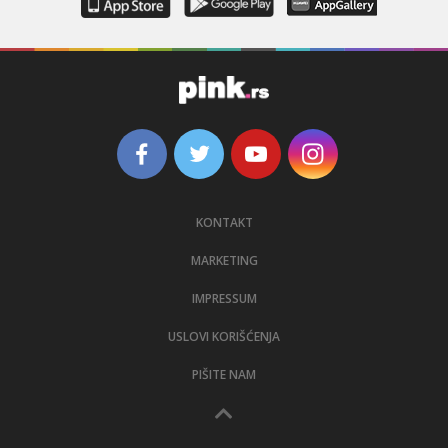
KONTAKT
MARKETING
IMPRESSUM
USLOVI KORIŠĆENJA
PIŠITE NAM