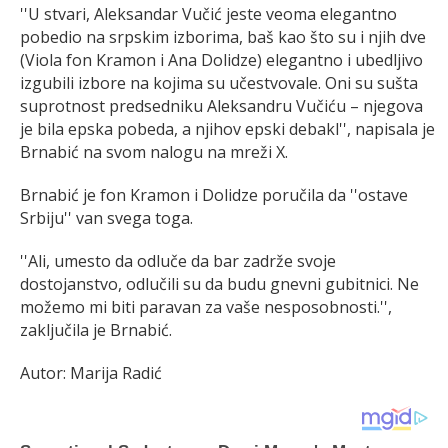
''U stvari, Aleksandar Vučić jeste veoma elegantno
pobedio na srpskim izborima, baš kao što su i njih dve
(Viola fon Kramon i Ana Dolidze) elegantno i ubedljivo
izgubili izbore na kojima su učestvovale. Oni su sušta
suprotnost predsedniku Aleksandru Vučiću – njegova
je bila epska pobeda, a njihov epski debakl'', napisala je
Brnabić na svom nalogu na mreži X.
Brnabić je fon Kramon i Dolidze poručila da ''ostave
Srbiju'' van svega toga.
''Ali, umesto da odluče da bar zadrže svoje
dostojanstvo, odlučili su da budu gnevni gubitnici. Ne
možemo mi biti paravan za vaše nesposobnosti.'',
zaključila je Brnabić.
Autor: Marija Radić