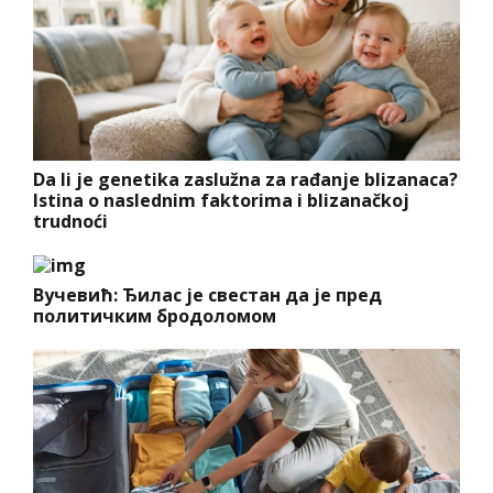
Da li je genetika zaslužna za rađanje blizanaca?
Istina o naslednim faktorima i blizanačkoj
trudnoći
Вучевић: Ђилас је свестан да је пред
политичким бродоломом