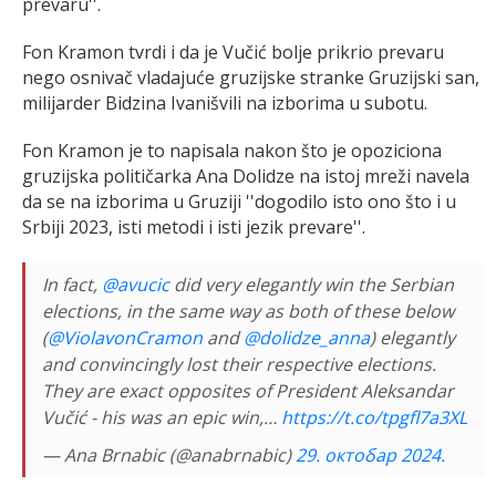
prevaru''.
Fon Kramon tvrdi i da je Vučić bolje prikrio prevaru
nego osnivač vladajuće gruzijske stranke Gruzijski san,
milijarder Bidzina Ivanišvili na izborima u subotu.
Fon Kramon je to napisala nakon što je opoziciona
gruzijska političarka Ana Dolidze na istoj mreži navela
da se na izborima u Gruziji ''dogodilo isto ono što i u
Srbiji 2023, isti metodi i isti jezik prevare''.
In fact,
@avucic
did very elegantly win the Serbian
elections, in the same way as both of these below
(
@ViolavonCramon
and
@dolidze_anna
) elegantly
and convincingly lost their respective elections.
They are exact opposites of President Aleksandar
Vučić - his was an epic win,…
https://t.co/tpgfl7a3XL
— Ana Brnabic (@anabrnabic)
29. октобар 2024.