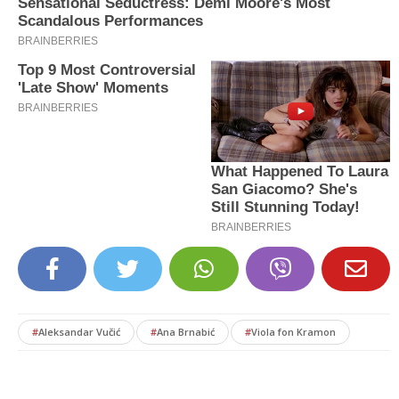
#
Aleksandar Vučić
#
Ana Brnabić
#
Viola fon Kramon