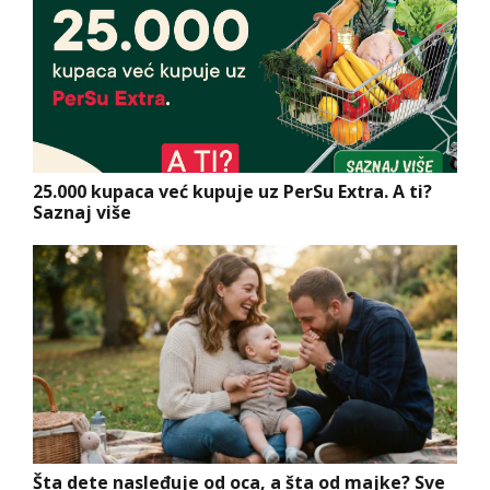
25.000 kupaca već kupuje uz PerSu Extra. A ti?
Saznaj više
Šta dete nasleđuje od oca, a šta od majke? Sve