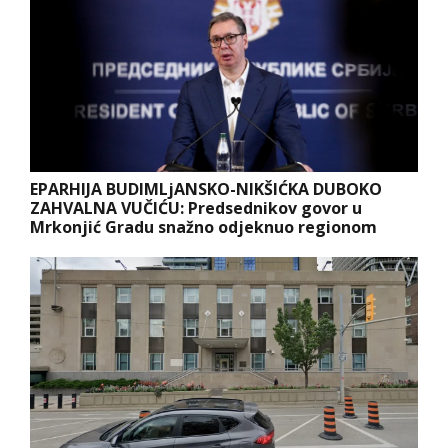
EPARHIJA BUDIMLjANSKO-NIKŠIĆKA DUBOKO
ZAHVALNA VUČIĆU: Predsednikov govor u
Mrkonjić Gradu snažno odjeknuo regionom