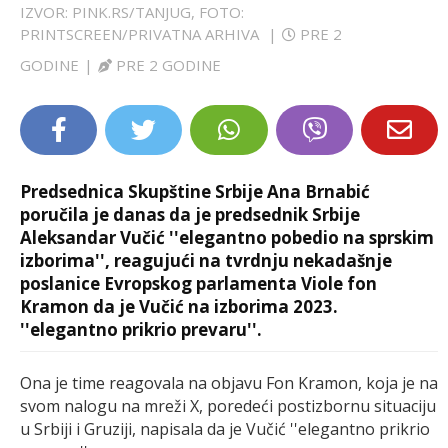
IZVOR: PINK.RS/TANJUG, FOTO:
LIFESTYLE
PRINTSCREEN/PRIVATNA ARHIVA
|
PRE 2
GODINE
|
PRE 2 GODINE
EXTRA
Predsednica Skupštine Srbije Ana Brnabić
poručila je danas da je predsednik Srbije
Aleksandar Vučić ''elegantno pobedio na sprskim
izborima'', reagujući na tvrdnju nekadašnje
poslanice Evropskog parlamenta Viole fon
Kramon da je Vučić na izborima 2023.
''elegantno prikrio prevaru''.
Ona je time reagovala na objavu Fon Kramon, koja je na
svom nalogu na mreži X, poredeći postizbornu situaciju
u Srbiji i Gruziji, napisala da je Vučić ''elegantno prikrio