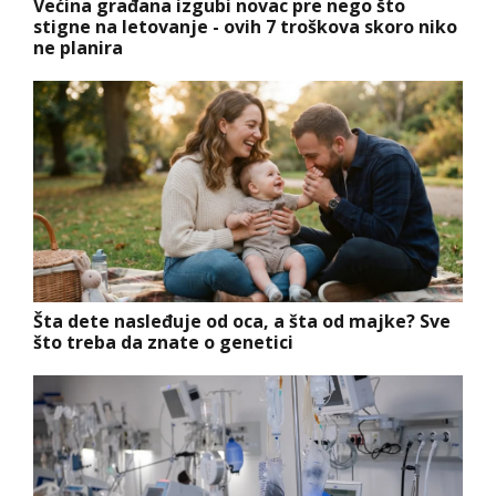
Većina građana izgubi novac pre nego što
stigne na letovanje - ovih 7 troškova skoro niko
ne planira
Šta dete nasleđuje od oca, a šta od majke? Sve
što treba da znate o genetici