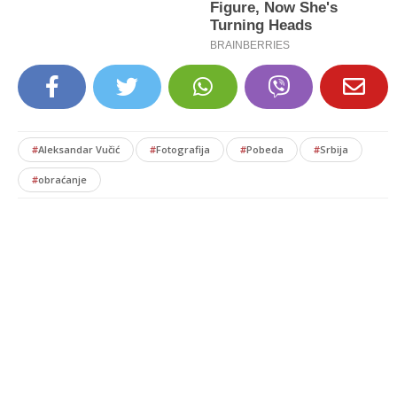
#
Aleksandar Vučić
#
Fotografija
#
Pobeda
#
Srbija
#
obraćanje