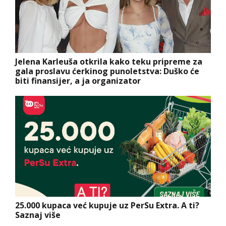
Jelena Karleuša otkrila kako teku pripreme za
gala proslavu ćerkinog punoletstva: Duško će
biti finansijer, a ja organizator
25.000 kupaca već kupuje uz PerSu Extra. A ti?
Saznaj više