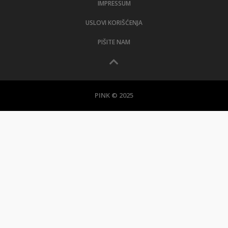
IMPRESSUM
USLOVI KORIŠĆENJA
PIŠITE NAM
PINK © 2025