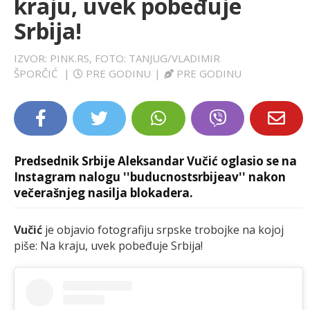
kraju, uvek pobeđuje
LIFESTYLE
Srbija!
EXTRA
IZVOR: PINK.RS, FOTO: TANJUG/VLADIMIR
ŠPORČIĆ
|
PRE GODINU
|
PRE GODINU
Predsednik Srbije Aleksandar Vučić oglasio se na
Instagram nalogu ''buducnostsrbijeav'' nakon
večerašnjeg nasilja blokadera.
Vučić
je objavio fotografiju srpske trobojke na kojoj
piše: Na kraju, uvek pobeđuje Srbija!