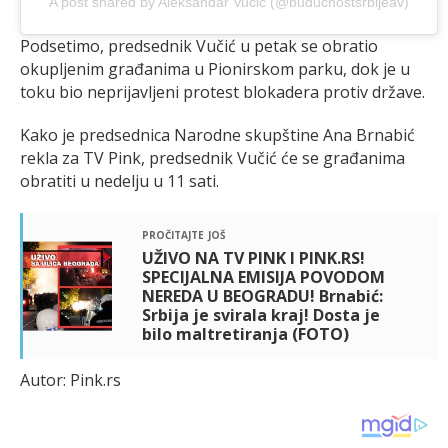
A post shared by Aleksandar Vučić (@buducnostsrbijeav)
Podsetimo, predsednik Vučić u petak se obratio
okupljenim građanima u Pionirskom parku, dok je u
toku bio neprijavljeni protest blokadera protiv države.
Kako je predsednica Narodne skupštine Ana Brnabić
rekla za TV Pink, predsednik Vučić će se građanima
obratiti u nedelju u 11 sati.
pročitajte još
UŽIVO NA TV PINK I PINK.RS!
SPECIJALNA EMISIJA POVODOM
NEREDA U BEOGRADU! Brnabić:
Srbija je svirala kraj! Dosta je
bilo maltretiranja (FOTO)
Autor: Pink.rs