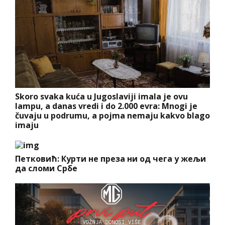
Skoro svaka kuća u Jugoslaviji imala je ovu
lampu, a danas vredi i do 2.000 evra: Mnogi je
čuvaju u podrumu, a pojma nemaju kakvo blago
imaju
Петковић: Курти не преза ни од чега у жељи
да сломи Србе