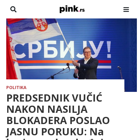
NASLOVNA
VESTI
ZADRUGA
SHOWBIZ
HRONIKA
POLITIKA
PREDSEDNIK VUČIĆ
FARMERI
NAKON NASILJA
BLOKADERA POSLAO
TV
JASNU PORUKU: Na
SPORT