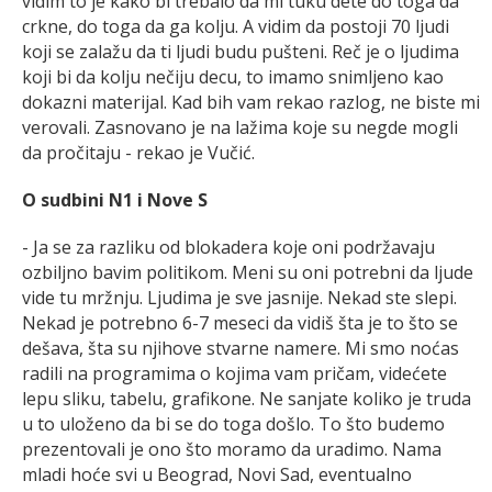
vidim to je kako bi trebalo da mi tuku dete do toga da
crkne, do toga da ga kolju. A vidim da postoji 70 ljudi
koji se zalažu da ti ljudi budu pušteni. Reč je o ljudima
koji bi da kolju nečiju decu, to imamo snimljeno kao
dokazni materijal. Kad bih vam rekao razlog, ne biste mi
verovali. Zasnovano je na lažima koje su negde mogli
da pročitaju - rekao je Vučić.
O sudbini N1 i Nove S
- Ja se za razliku od blokadera koje oni podržavaju
ozbiljno bavim politikom. Meni su oni potrebni da ljude
vide tu mržnju. Ljudima je sve jasnije. Nekad ste slepi.
Nekad je potrebno 6-7 meseci da vidiš šta je to što se
dešava, šta su njihove stvarne namere. Mi smo noćas
radili na programima o kojima vam pričam, videćete
lepu sliku, tabelu, grafikone. Ne sanjate koliko je truda
u to uloženo da bi se do toga došlo. To što budemo
prezentovali je ono što moramo da uradimo. Nama
mladi hoće svi u Beograd, Novi Sad, eventualno