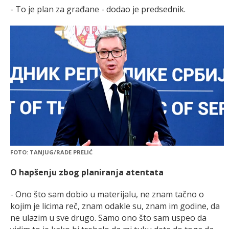
- To je plan za građane - dodao je predsednik.
FOTO: TANJUG/RADE PRELIĆ
O hapšenju zbog planiranja atentata
- Ono što sam dobio u materijalu, ne znam tačno o
kojim je licima reč, znam odakle su, znam im godine, da
ne ulazim u sve drugo. Samo ono što sam uspeo da