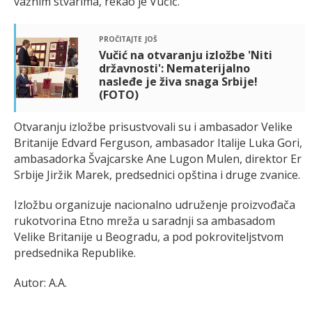
važnim stvarima, rekao je Vučić.
pročitajte još
Vučić na otvaranju izložbe 'Niti
državnosti': Nematerijalno
nasleđe je živa snaga Srbije!
(FOTO)
Otvaranju izložbe prisustvovali su i ambasador Velike
Britanije Edvard Ferguson, ambasador Italije Luka Gori,
ambasadorka Švajcarske Ane Lugon Mulen, direktor Er
Srbije Jiržik Marek, predsednici opština i druge zvanice.
Izložbu organizuje nacionalno udruženje proizvođača
rukotvorina Etno mreža u saradnji sa ambasadom
Velike Britanije u Beogradu, a pod pokroviteljstvom
predsednika Republike.
Autor: A.A.