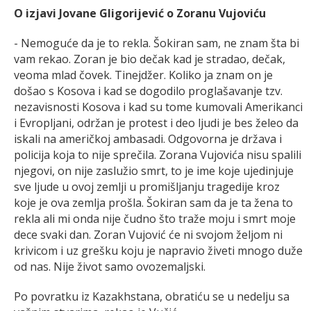
O izjavi Jovane Gligorijević o Zoranu Vujoviću
- Nemoguće da je to rekla. Šokiran sam, ne znam šta bi
vam rekao. Zoran je bio dečak kad je stradao, dečak,
veoma mlad čovek. Tinejdžer. Koliko ja znam on je
došao s Kosova i kad se dogodilo proglašavanje tzv.
nezavisnosti Kosova i kad su tome kumovali Amerikanci
i Evropljani, održan je protest i deo ljudi je bes želeo da
iskali na američkoj ambasadi. Odgovorna je država i
policija koja to nije sprečila. Zorana Vujovića nisu spalili
njegovi, on nije zaslužio smrt, to je ime koje ujedinjuje
sve ljude u ovoj zemlji u promišljanju tragedije kroz
koje je ova zemlja prošla. Šokiran sam da je ta žena to
rekla ali mi onda nije čudno što traže moju i smrt moje
dece svaki dan. Zoran Vujović će ni svojom željom ni
krivicom i uz grešku koju je napravio živeti mnogo duže
od nas. Nije život samo ovozemaljski.
Po povratku iz Kazakhstana, obratiću se u nedelju sa