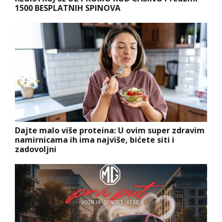
1500 BESPLATNIH SPINOVA
Dajte malo više proteina: U ovim super zdravim
namirnicama ih ima najviše, bićete siti i
zadovoljni