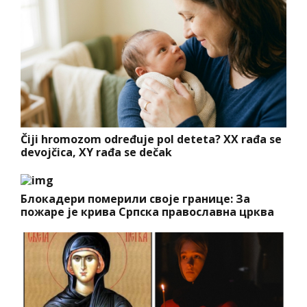
Čiji hromozom određuje pol deteta? XX rađa se
devojčica, XY rađa se dečak
Блокадери померили своје границе: За
пожаре је крива Српска православна црква