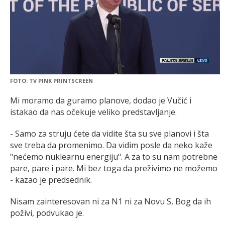
FOTO: TV PINK PRINTSCREEN
Mi moramo da guramo planove, dodao je Vučić i
istakao da nas očekuje veliko predstavljanje.
- Samo za struju ćete da vidite šta su sve planovi i šta
sve treba da promenimo. Da vidim posle da neko kaže
"nećemo nuklearnu energiju". A za to su nam potrebne
pare, pare i pare. Mi bez toga da preživimo ne možemo
- kazao je predsednik.
Nisam zainteresovan ni za N1 ni za Novu S, Bog da ih
poživi, podvukao je.