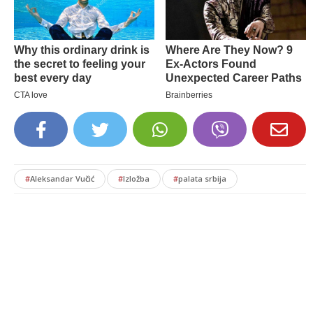
#
Aleksandar Vučić
#
Izložba
#
palata srbija