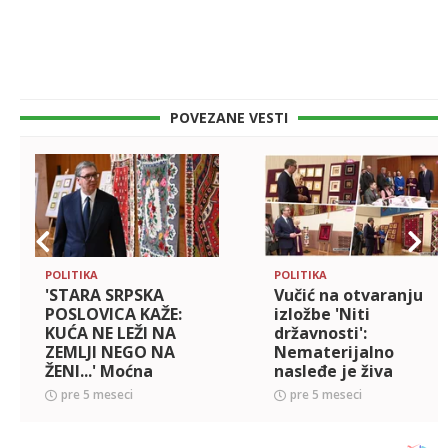
POVEZANE VESTI
POLITIKA
POLITIKA
'STARA SRPSKA
Vučić na otvaranju
POSLOVICA KAŽE:
izložbe 'Niti
KUĆA NE LEŽI NA
državnosti':
ZEMLJI NEGO NA
Nematerijalno
ŽENI...' Moćna
nasleđe je živa
poruka predsednika
snaga Srbije!
pre 5 meseci
pre 5 meseci
Vučića: Srbija je
(FOTO)
najsnažnija onda
kada ne zaboravlja