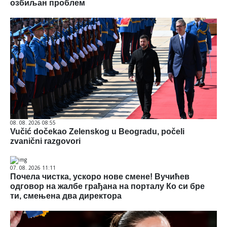
озбиљан проблем
08. 08. 2026 08:55
Vučić dočekao Zelenskog u Beogradu, počeli
zvanični razgovori
07. 08. 2026 11:11
Почела чистка, ускоро нове смене! Вучићев
одговор на жалбе грађана на порталу Ко си бре
ти, смењена два директора