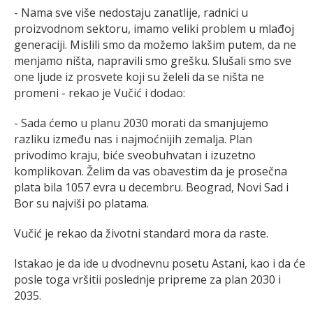
- Nama sve više nedostaju zanatlije, radnici u
proizvodnom sektoru, imamo veliki problem u mlađoj
generaciji. Mislili smo da možemo lakšim putem, da ne
menjamo ništa, napravili smo grešku. Slušali smo sve
one ljude iz prosvete koji su želeli da se ništa ne
promeni - rekao je Vučić i dodao:
- Sada ćemo u planu 2030 morati da smanjujemo
razliku između nas i najmoćnijih zemalja. Plan
privodimo kraju, biće sveobuhvatan i izuzetno
komplikovan. Želim da vas obavestim da je prosečna
plata bila 1057 evra u decembru. Beograd, Novi Sad i
Bor su najviši po platama.
Vučić je rekao da životni standard mora da raste.
Istakao je da ide u dvodnevnu posetu Astani, kao i da će
posle toga vršitii poslednje pripreme za plan 2030 i
2035.