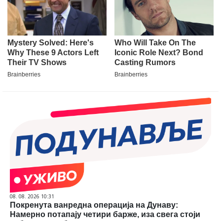
08. 08. 2026 10:31
Покренута ванредна операција на Дунаву:
Намерно потапају четири барже, иза свега стоји