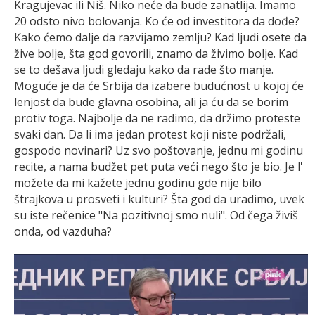
Kragujevac ili Niš. Niko neće da bude zanatlija. Imamo
20 odsto nivo bolovanja. Ko će od investitora da dođe?
Kako ćemo dalje da razvijamo zemlju? Kad ljudi osete da
žive bolje, šta god govorili, znamo da živimo bolje. Kad
se to dešava ljudi gledaju kako da rade što manje.
Moguće je da će Srbija da izabere budućnost u kojoj će
lenjost da bude glavna osobina, ali ja ću da se borim
protiv toga. Najbolje da ne radimo, da držimo proteste
svaki dan. Da li ima jedan protest koji niste podržali,
gospodo novinari? Uz svo poštovanje, jednu mi godinu
recite, a nama budžet pet puta veći nego što je bio. Je l'
možete da mi kažete jednu godinu gde nije bilo
štrajkova u prosveti i kulturi? Šta god da uradimo, uvek
su iste rečenice "Na pozitivnoj smo nuli". Od čega živiš
onda, od vazduha?