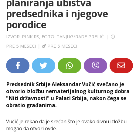
planiranja ubistva
LIFESTYLE
predsednika i njegove
porodice
EXTRA
IZVOR: PINK.RS, FOTO: TANJUG/RADE PRELIĆ
|
PRE 5 MESECI
|
PRE 5 MESECI
Predsednik Srbije Aleksandar Vučić svečano je
otvorio izložbu nematerijalnog kulturnog dobra
"Niti državnosti" u Palati Srbija, nakon čega se
obratio građanima.
Vučić je rekao da je srećan što je ovako divnu izložbu
mogao da otvori ovde.