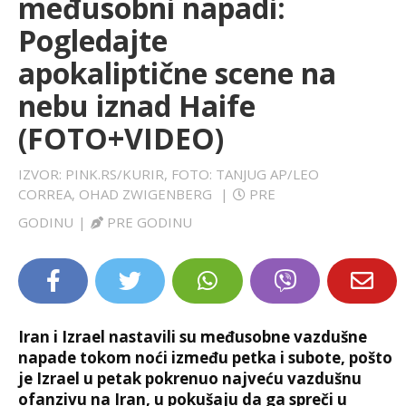
međusobni napadi:
LIFESTYLE
Pogledajte
apokaliptične scene na
EXTRA
nebu iznad Haife
(FOTO+VIDEO)
IZVOR: PINK.RS/KURIR, FOTO: TANJUG AP/LEO
CORREA, OHAD ZWIGENBERG
|
PRE
GODINU
|
PRE GODINU
Iran i Izrael nastavili su međusobne vazdušne
napade tokom noći između petka i subote, pošto
je Izrael u petak pokrenuo najveću vazdušnu
ofanzivu na Iran, u pokušaju da ga spreči u