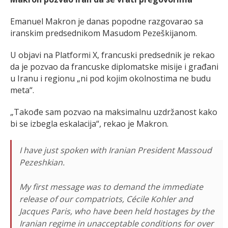
Emanuel Makron je danas popodne razgovarao sa
iranskim predsednikom Masudom Pezeškijanom.
U objavi na Platformi X, francuski predsednik je rekao
da je pozvao da francuske diplomatske misije i građani
u Iranu i regionu „ni pod kojim okolnostima ne budu
meta“.
„Takođe sam pozvao na maksimalnu uzdržanost kako
bi se izbegla eskalacija“, rekao je Makron.
I have just spoken with Iranian President Massoud
Pezeshkian.
My first message was to demand the immediate
release of our compatriots, Cécile Kohler and
Jacques Paris, who have been held hostages by the
Iranian regime in unacceptable conditions for over