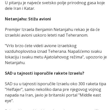
U pitanju je najveće svetsko polje prirodnog gasa koje
dele Iran i Katar.
Netanjahu: Stižu avioni
Premijer Izraela Benjamin Netanjahu rekao je da će
izraelski avioni uskoro leteti nad Teheranom.
"Vrlo brzo ćete videti avione izraelskog
vazduhoplovstva iznad Teherana. Napašćemo svaku
lokaciju i svaku metu Ajatolahovog režima", upozorio je
Netanjahu.
SAD u tajnosti isporučile rakete Izraelu?
SAD su u tajnosti isporučile Izraelu oko 300 raketa tipa
"Helfajer", samo nekoliko dana pre njegovog vojnog
napada na Iran, javio je britanski portal "Middle east
eye".