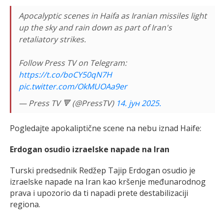
Apocalyptic scenes in Haifa as Iranian missiles light
up the sky and rain down as part of Iran's
retaliatory strikes.
Follow Press TV on Telegram:
https://t.co/boCY50qN7H
pic.twitter.com/OkMUOAa9er
— Press TV 🔻 (@PressTV)
14. јун 2025.
Pogledajte apokaliptične scene na nebu iznad Haife:
Erdogan osudio izraelske napade na Iran
Turski predsednik Redžep Tajip Erdogan osudio je
izraelske napade na Iran kao kršenje međunarodnog
prava i upozorio da ti napadi prete destabilizaciji
regiona.