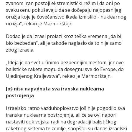
zvanom Iran postoji ekstremistički režim i da oni po
svaku cenu pokušavaju da se dočepaju najopasnijeg
oružja koje je čovečanstvo ikada izmislilo - nuklearnog
oružja“, rekao je Marmorštajn.
Dodao je da Izrael prolazi kroz teška vremena „da bi
bio bezbedan“, ali je takođe naglasio da to nije samo
zbog Izraela.
„Ideja je da svet učinimo bezbednijim mestom, jer ove
balističke rakete mogu da dosegnu sve do Evrope, do
Ujedinjenog Kraljevstva“, rekao je Marmorštajn.
Još nisu napadnuta sva iranska nuklearna
postrojenja
Izraelsko ratno vazduhoplovstvo još nije pogodilo sva
iranska nuklearna postrojenja, ali će se ovi napori
nastaviti dok vojska radi na degradaciji balističkog
raketnog sistema te zemlje, saopštili su danas izraelski