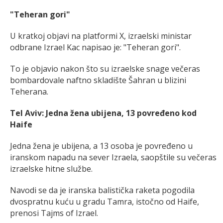
"Teheran gori"
U kratkoj objavi na platformi X, izraelski ministar
odbrane Izrael Kac napisao je: "Teheran gori".
To je objavio nakon što su izraelske snage večeras
bombardovale naftno skladište Šahran u blizini
Teherana.
Tel Aviv: Jedna žena ubijena, 13 povređeno kod
Haife
Jedna žena je ubijena, a 13 osoba je povređeno u
iranskom napadu na sever Izraela, saopštile su večeras
izraelske hitne službe.
Navodi se da je iranska balistička raketa pogodila
dvospratnu kuću u gradu Tamra, istočno od Haife,
prenosi Tajms of Izrael.