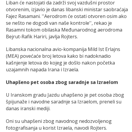
Liban će nastojati da zadrži svoj vazdušni prostor
otvorenim, izjavio je danas libanski ministar saobraćaja
Fajez Rasamani. ''Aerodrom će ostati otvoren osim ako
se nešto ne dogodi van naše kontrole'', rekao je
Rasamni tokom obilaska Međunarodnog aerodroma
Bejrut-Rafik Hariri, javlja Rojters.
Libanska nacionalna avio-kompanija Mild Ist Erlajns
(MEA) povećaće broj letova kako bi nadoknadio
kašnjenje letova do kojeg je došlo nakon početka
uzajamnih napada Irana i Izraela.
Uhapšeno pet osoba zbog saradnje sa Izraelom
U Iranskom gradu Jazdu uhapšeno je pet osoba zbog
špijunaže i navodne saradnje sa Izraelom, preneli su
danas iranski mediji.
Oni su uhapšeni zbog navodnog nedozvoljenog
fotografisanja u korist Izraela, navodi Rojters.