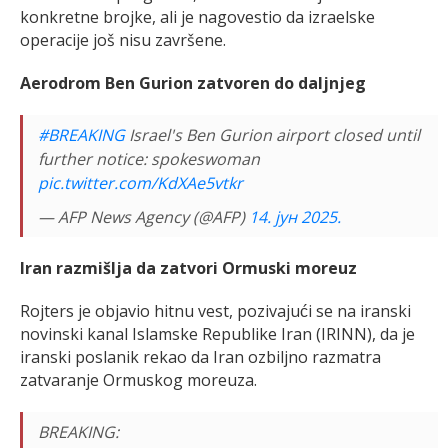
konkretne brojke, ali je nagovestio da izraelske
operacije još nisu završene.
Aerodrom Ben Gurion zatvoren do daljnjeg
#BREAKING
Israel's Ben Gurion airport closed until
further notice: spokeswoman
pic.twitter.com/KdXAe5vtkr
— AFP News Agency (@AFP)
14. јун 2025.
Iran razmišlja da zatvori Ormuski moreuz
Rojters je objavio hitnu vest, pozivajući se na iranski
novinski kanal Islamske Republike Iran (IRINN), da je
iranski poslanik rekao da Iran ozbiljno razmatra
zatvaranje Ormuskog moreuza.
BREAKING: