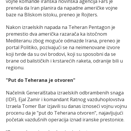
vojne komande iranska novinska agencija Fars je
prenela da Iran planira da napadne američke vojne
baze na Bliskom istoku, preneo je Rojters.
Nakon izraelskih napada na Teheran Pentagon je
premestio dva američka razarača ka istočnom
Mediteranu zbog moguće odmazde Irana, preneo je
portal Politiko, pozivajući se na neimenovane izvore
koji tvrde da su ovi brodovi, koji su sposobni da se
brane od balističkih i krstarećih raketa, odranije bili u
regionu.
"Put do Teherana je otvoren"
Načelnik Generalštaba izraelskih odbrambenih snaga
(IDF), Ejal Zamir i komandant Ratnog vazduhoplovstva
Izraela Tomer Bar izjavili su danas iznoseći vojnu vojnu
procenu da je "put do Teherana otvoren", najavljujući
početak vazdušnih operacija iznad iranske prestonice.