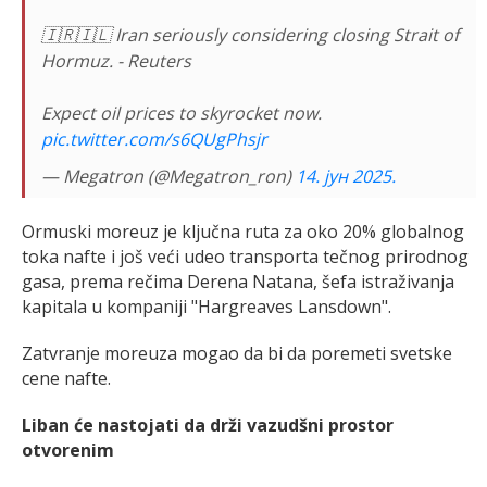
🇮🇷🇮🇱 Iran seriously considering closing Strait of
Hormuz. - Reuters
Expect oil prices to skyrocket now.
pic.twitter.com/s6QUgPhsjr
— Megatron (@Megatron_ron)
14. јун 2025.
Ormuski moreuz je ključna ruta za oko 20% globalnog
toka nafte i još veći udeo transporta tečnog prirodnog
gasa, prema rečima Derena Natana, šefa istraživanja
kapitala u kompaniji "Hargreaves Lansdown".
Zatvranje moreuza mogao da bi da poremeti svetske
cene nafte.
Liban će nastojati da drži vazudšni prostor
otvorenim