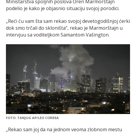
Ministarstva spoljnih poslova Oren Marmorštajn
podelio je kako je objasnio situaciju svojoj porodici.
„Reći ću vam šta sam rekao svojoj devetogodišnjoj ćerki
dok smo trčali do skloništa“, rekao je Marmorštajn u
intervjuu sa voditeljkom Samantom Vašington.
FOTO: TANJUG AP/LEO CORREA
„Rekao sam joj da na jednom veoma zlobnom mestu