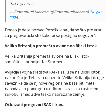
three years.…
— Emmanuel Macron (@EmmanuelMacron)
14. јун
2025.
Dodao je da je pozvao Pezeškijana „da se što pre vrati
za pregovarački sto kako bi se postigao dogovor“.
Velika Britanija premešta avione na Bliski istok
Velika Britanija premešta avione na Bliski istok,
saopštio je premijer Kir Starmer.
Avijacije i vojna sredstva RAF-a šalju se na Bliski istok
nakon što je Teheran upozorio Veliku Britaniju i druge
saveznike da će njihove regionalne baze biti meta
napada ako pomognu u odbrani Izraela u rastućem
sukobu između dve teško naoružane zemlje.
Otkazani pregovori SAD i Irana