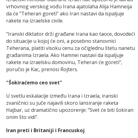
vrhovnog verskog vođu Irana ajatolaha Alija Hamneija
da će "Teheran goreti" ako Iran nastavi da ispaljuje
rakete na izraelske civile.
"Iranski diktator drži građane Irana kao taoce, dovodeći
do situacije u kojoj će oni, a posebno stanovnici
Teherana, platiti visoku cenu za očiglednu štetu nanetu
građanima Izraela. Ako Hamnei nastavi da ispaljuje
rakete na izraelsku domovinu, Teheran će goreti",
poručio je Kac, prenosi Rojters.
"Šokiraćemo ceo svet"
U svetlu eskalacije između Irana i Izraela, iranski
zvaničnici su juče najavili skoro lansiranje raketa
Hajbar, uz dramatično upozorenje: "Svet će biti šokiran
onim što vidi".
Iran preti i Britaniji i Francuskoj