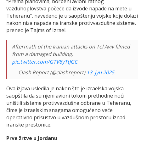
"Prema planovima, borbeni avioni ratnog
vazduhoplovstva počeće da izvode napade na mete u
Teheranu", navedeno je u saopštenju vojske koje dolazi
nakon niza napada na iranske protivvazdušne sisteme,
preneo je Tajms of Izrael.
Aftermath of the Iranian attacks on Tel Aviv filmed
from a damaged building.
pic.twitter.com/GTV8yTtJGC
— Clash Report (@clashreport)
13. јун 2025.
Ova izjava usledila je nakon što je izraelska vojska
saopštila da su njeni avioni tokom prethodne noći
uništili sisteme protivvazdušne odbrane u Teheranu,
čime je izraelskim snagama omogućeno veće
operativno prisustvo u vazdušnom prostoru iznad
iranske prestonice.
Prve žrtve u Jordanu