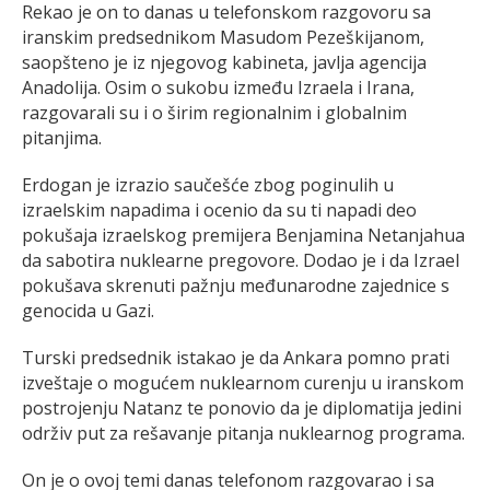
Rekao je on to danas u telefonskom razgovoru sa
iranskim predsednikom Masudom Pezeškijanom,
saopšteno je iz njegovog kabineta, javlja agencija
Anadolija. Osim o sukobu između Izraela i Irana,
razgovarali su i o širim regionalnim i globalnim
pitanjima.
Erdogan je izrazio saučešće zbog poginulih u
izraelskim napadima i ocenio da su ti napadi deo
pokušaja izraelskog premijera Benjamina Netanjahua
da sabotira nuklearne pregovore. Dodao je i da Izrael
pokušava skrenuti pažnju međunarodne zajednice s
genocida u Gazi.
Turski predsednik istakao je da Ankara pomno prati
izveštaje o mogućem nuklearnom curenju u iranskom
postrojenju Natanz te ponovio da je diplomatija jedini
održiv put za rešavanje pitanja nuklearnog programa.
On je o ovoj temi danas telefonom razgovarao i sa