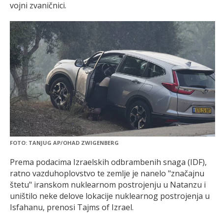
vojni zvaničnici.
FOTO: TANJUG AP/OHAD ZWIGENBERG
Prema podacima Izraelskih odbrambenih snaga (IDF),
ratno vazduhoplovstvo te zemlje je nanelo "značajnu
štetu" iranskom nuklearnom postrojenju u Natanzu i
uništilo neke delove lokacije nuklearnog postrojenja u
Isfahanu, prenosi Tajms of Izrael.