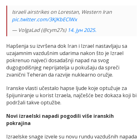
Israeli airstrikes on Lorestan, Western Iran
pic.twitter.com/3KJKbEClWx
— VolgaLad (@cym27s)
14. јун 2025.
Hapšenja su izvršena dok Iran i Izrael nastavljaju sa
uzajamnim vazdušnim udarima nakon što je Izrael
pokrenuo najveći dosadašnji napad na svog
dugogodišnjeg neprijatelja u pokušaju da spreči
zvanični Teheran da razvije nuklearno oružje.
Iranske vlasti učestalo hapse ljude koje optužuje za
špijuniranje u korist Izraela, najčešće bez dokaza koji bi
podržali takve optužbe.
Novi izraelski napadi pogodili više iranskih
pokrajina
Izraelske snage izvele su novu rundu vazdušnih napada