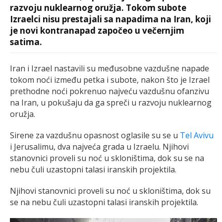
razvoju nuklearnog oružja. Tokom subote
Izraelci nisu prestajali sa napadima na Iran, koji
je novi kontranapad započeo u večernjim
satima.
Iran i Izrael nastavili su međusobne vazdušne napade
tokom noći između petka i subote, nakon što je Izrael
prethodne noći pokrenuo najveću vazdušnu ofanzivu
na Iran, u pokušaju da ga spreči u razvoju nuklearnog
oružja.
Sirene za vazdušnu opasnost oglasile su se u
Tel Avivu
i Jerusalimu, dva najveća grada u Izraelu. Njihovi
stanovnici proveli su noć u skloništima, dok su se na
nebu čuli uzastopni talasi iranskih projektila.
Njihovi stanovnici proveli su noć u skloništima, dok su
se na nebu čuli uzastopni talasi iranskih projektila.