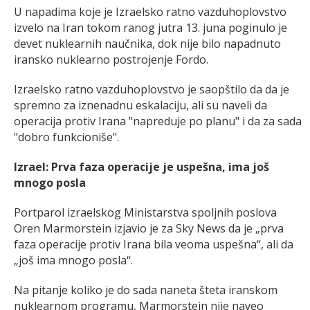
U napadima koje je Izraelsko ratno vazduhoplovstvo
izvelo na Iran tokom ranog jutra 13. juna poginulo je
devet nuklearnih naučnika, dok nije bilo napadnuto
iransko nuklearno postrojenje Fordo.
Izraelsko ratno vazduhoplovstvo je saopštilo da da je
spremno za iznenadnu eskalaciju, ali su naveli da
operacija protiv Irana "napreduje po planu" i da za sada
"dobro funkcioniše".
Izrael: Prva faza operacije je uspešna, ima još
mnogo posla
Portparol izraelskog Ministarstva spoljnih poslova
Oren Marmorstein izjavio je za Sky News da je „prva
faza operacije protiv Irana bila veoma uspešna“, ali da
„još ima mnogo posla“.
Na pitanje koliko je do sada naneta šteta iranskom
nuklearnom programu, Marmorstein nije naveo