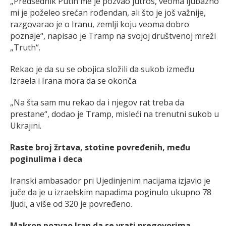
„Predsednik Putin me je pozvao jutros, veoma ljubazno
mi je poželeo srećan rođendan, ali što je još važnije,
razgovarao je o Iranu, zemlji koju veoma dobro
poznaje“, napisao je Tramp na svojoj društvenoj mreži
„Truth“.
Rekao je da su se obojica složili da sukob između
Izraela i Irana mora da se okonča.
„Na šta sam mu rekao da i njegov rat treba da
prestane“, dodao je Tramp, misleći na trenutni sukob u
Ukrajini.
Raste broj žrtava, stotine povređenih, među
poginulima i deca
Iranski ambasador pri Ujedinjenim nacijama izjavio je
juče da je u izraelskim napadima poginulo ukupno 78
ljudi, a više od 320 je povređeno.
Makron pozvao Iran da se vrati pregovorima