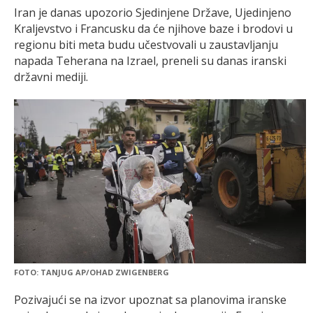
Iran je danas upozorio Sjedinjene Države, Ujedinjeno
Kraljevstvo i Francusku da će njihove baze i brodovi u
regionu biti meta budu učestvovali u zaustavljanju
napada Teherana na Izrael, preneli su danas iranski
državni mediji.
FOTO: TANJUG AP/OHAD ZWIGENBERG
Pozivajući se na izvor upoznat sa planovima iranske