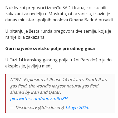
Nuklearni pregovori između SAD i Irana, koji su bili
zakazani za nedelju u Muskatu, otkazani su, izjavio je
danas ministar spoljnih poslova Omana Badr Albusaidi.
U pitanju je šesta runda pregovora dve zemlje, koja je
ranije bila zakazana.
Gori najveće svetsko polje prirodnog gasa
U Fazi 14 iranskog gasnog polja Južni Pars došlo je do
eksplozije, javljaju mediji.
NOW - Explosion at Phase 14 of Iran's South Pars
gas field, the world's largest natural gas field
shared by Iran and Qatar.
pic.twitter.com/nouyzpRU8H
— Disclose.tv (@disclosetv)
14. јун 2025.