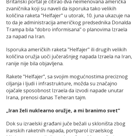
Britanski portal je citirao dva neimenovana američka
zvaničnika koji su naveli da isporuka tako velikih
količina raketa "Helfajer" u utorak, 10. juna ukazuje na
to da je administracija američkog predsednika Donalda
Trampa bila "dobro informisana" o planovima Izraela
za napad na Iran.
Isporuka američkih raketa "Helfajer" ili drugih velikih
količina oružja uoči jučerašnjeg napada Izraela na Iran,
ranije nije bila objavljena.
Rakete "Helfajer", sa svojim mogućnostima preciznog
ciljanja i ljudi i infrastrukture, možda su značajno
ojačale sposobnost Izraela da izvodi napade unutar
Irana, prenosi danas Teheran tajm.
„Iran želi nuklearno oružje, a mi branimo svet“
Dok su izraelski građani juče bežali u skloništa zbog
iranskih raketnih napada, portparol izraelskog