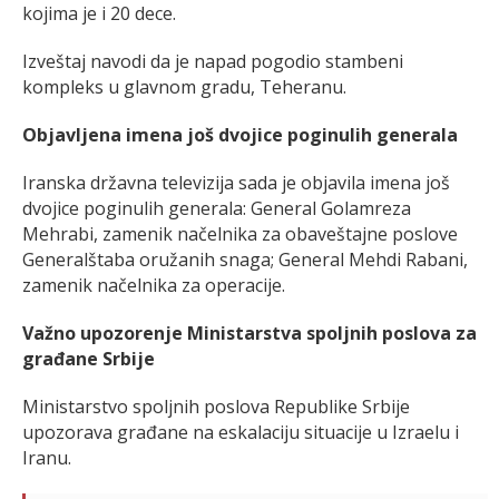
kojima je i 20 dece.
Izveštaj navodi da je napad pogodio stambeni
kompleks u glavnom gradu, Teheranu.
Objavljena imena još dvojice poginulih generala
Iranska državna televizija sada je objavila imena još
dvojice poginulih generala: General Golamreza
Mehrabi, zamenik načelnika za obaveštajne poslove
Generalštaba oružanih snaga; General Mehdi Rabani,
zamenik načelnika za operacije.
Važno upozorenje Ministarstva spoljnih poslova za
građane Srbije
Ministarstvo spoljnih poslova Republike Srbije
upozorava građane na eskalaciju situacije u Izraelu i
Iranu.