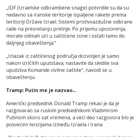
„IDF (Izraelske odbrambene snage) potvrdile su da su
nedavno sa iranske teritorije ispaljene rakete prema
teritoriji Države Izrael. Sistemi protivvazdušne odbrane
rade na presretanju pretnje. Po prijemu upozorenja,
morate odmah ući u zaštićene zone i ostati tamo do
daljnjeg obaveštenja.“
„Izlazak iz zaštićenog područja dozvoljen je samo
nakon izričitih uputstava; nastavite da sledite sva
uputstva Komande civilne zaštite“, navodi se u
obaveštenju.
Tramp: Putin me je nazvao...
Američki predsednik Donald Tramp rekao je da je
razgovarao sa ruskim predsednikom Vladimirom
Putinom skoro sat vremena, a veći deo razgovora bio je
posvećen tenzijama između Izraela i Irana.