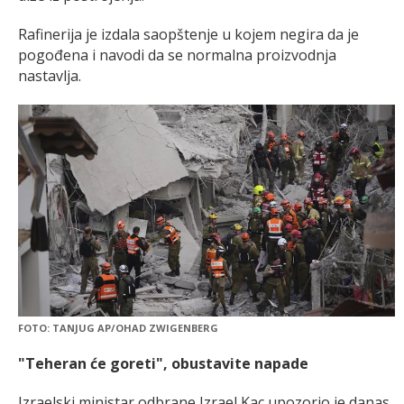
Rafinerija je izdala saopštenje u kojem negira da je
pogođena i navodi da se normalna proizvodnja
nastavlja.
FOTO: TANJUG AP/OHAD ZWIGENBERG
"Teheran će goreti", obustavite napade
Izraelski ministar odbrane Izrael Kac upozorio je danas