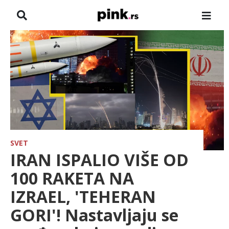
NASLOVNA
VESTI
ZADRUGA
SHOWBIZ
HRONIKA
SVET
IRAN ISPALIO VIŠE OD
FARMERI
100 RAKETA NA
IZRAEL, 'TEHERAN
TV
GORI'! Nastavljaju se
SPORT