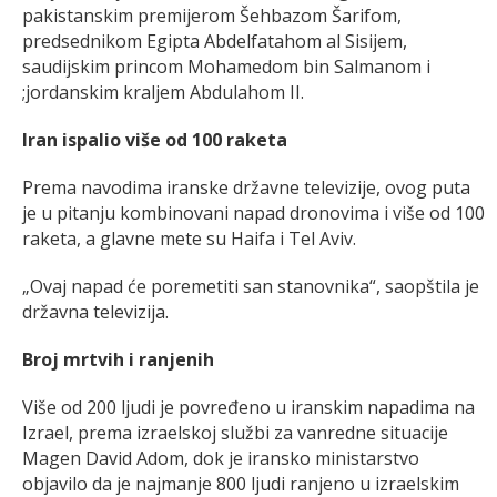
pakistanskim premijerom Šehbazom Šarifom,
predsednikom Egipta Abdelfatahom al Sisijem,
saudijskim princom Mohamedom bin Salmanom i
;jordanskim kraljem Abdulahom II.
Iran ispalio više od 100 raketa
Prema navodima iranske državne televizije, ovog puta
je u pitanju kombinovani napad dronovima i više od 100
raketa, a glavne mete su Haifa i Tel Aviv.
„Ovaj napad će poremetiti san stanovnika“, saopštila je
državna televizija.
Broj mrtvih i ranjenih
Više od 200 ljudi je povređeno u iranskim napadima na
Izrael, prema izraelskoj službi za vanredne situacije
Magen David Adom, dok je iransko ministarstvo
objavilo da je najmanje 800 ljudi ranjeno u izraelskim