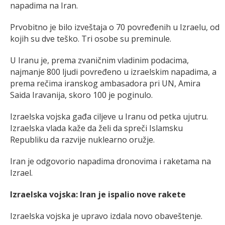
napadima na Iran.
Prvobitno je bilo izveštaja o 70 povređenih u Izraelu, od
kojih su dve teško. Tri osobe su preminule.
U Iranu je, prema zvaničnim vladinim podacima,
najmanje 800 ljudi povređeno u izraelskim napadima, a
prema rečima iranskog ambasadora pri UN, Amira
Saida Iravanija, skoro 100 je poginulo.
Izraelska vojska gađa ciljeve u Iranu od petka ujutru.
Izraelska vlada kaže da želi da spreči Islamsku
Republiku da razvije nuklearno oružje.
Iran je odgovorio napadima dronovima i raketama na
Izrael.
Izraelska vojska: Iran je ispalio nove rakete
Izraelska vojska je upravo izdala novo obaveštenje.