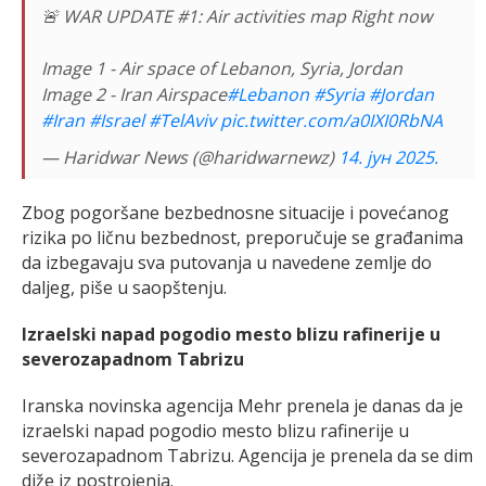
🚨 WAR UPDATE #1: Air activities map Right now
Image 1 - Air space of Lebanon, Syria, Jordan
Image 2 - Iran Airspace
#Lebanon
#Syria
#Jordan
#Iran
#Israel
#TelAviv
pic.twitter.com/a0IXI0RbNA
— Haridwar News (@haridwarnewz)
14. јун 2025.
Zbog pogoršane bezbednosne situacije i povećanog
rizika po ličnu bezbednost, preporučuje se građanima
da izbegavaju sva putovanja u navedene zemlje do
daljeg, piše u saopštenju.
Izraelski napad pogodio mesto blizu rafinerije u
severozapadnom Tabrizu
Iranska novinska agencija Mehr prenela je danas da je
izraelski napad pogodio mesto blizu rafinerije u
severozapadnom Tabrizu. Agencija je prenela da se dim
diže iz postrojenja.