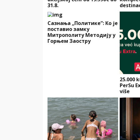
31.8.
destinac
Сазнања „Политике”: Ко је
поставио замку
Митрополиту Методију у
Горњем Заостру
25.000 
PerSu Ex
više