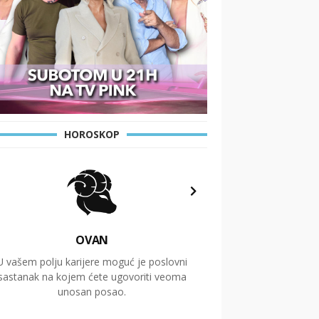
HOROSKOP
OVAN
U vašem polju karijere moguć je poslovni
Putovanja i čitav niz
sastanak na kojem ćete ugovoriti veoma
glavnu temu ovog 
unosan posao.
temelje dugoro