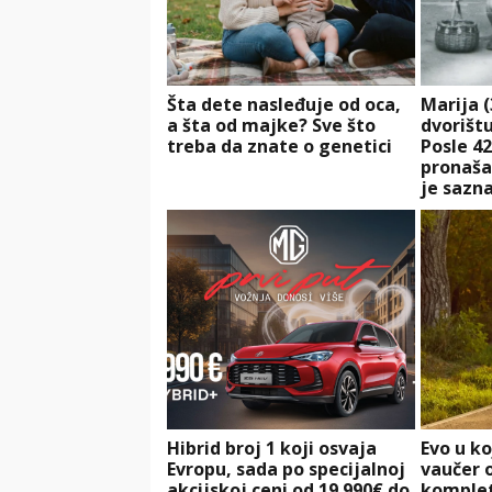
Šta dete nasleđuje od oca,
Marija (
a šta od majke? Sve što
dvorištu
treba da znate o genetici
Posle 42
pronaša
je sazna
Hibrid broj 1 koji osvaja
Evo u k
Evropu, sada po specijalnoj
vaučer o
akcijskoj ceni od 19.990€ do
komplet