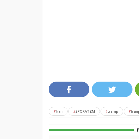
#
Iran
#
SPORATZM
#
tramp
#
tran