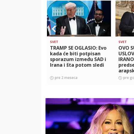
SVET
SVET
TRAMP SE OGLASIO: Evo
OVO S
kada će biti potpisan
USLOV
sporazum između SAD i
IRANO
Irana i šta potom sledi
predse
araps
pre 2 meseca
pre g