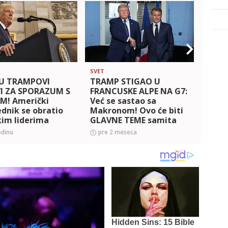
SVET
SVET
U TRAMPOVI
TRAMP STIGAO U
POČI
I ZA SPORAZUM S
FRANCUSKE ALPE NA G7:
FRANC
M! Američki
Već se sastao sa
Ukraj
dnik se obratio
Makronom! Ovo će biti
i Zel
kim liderima
GLAVNE TEME samita
velikih sila!
odinu
pre 2 meseca
pre 
(FOTO+VIDEO)