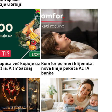
ija u Srbiji
kupaca već kupuje uz
Komfor po meri klijenata:
tra. A ti? Saznaj
nova linija paketa ALTA
banke