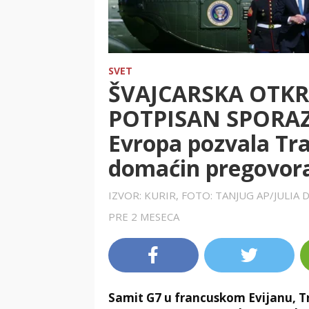
SVET
ŠVAJCARSKA OTKRI
POTPISAN SPORAZ
Evropa pozvala Tr
domaćin pregovora
IZVOR: KURIR, FOTO: TANJUG AP/JULI
PRE 2 MESECA
Samit G7 u francuskom Evijanu, T