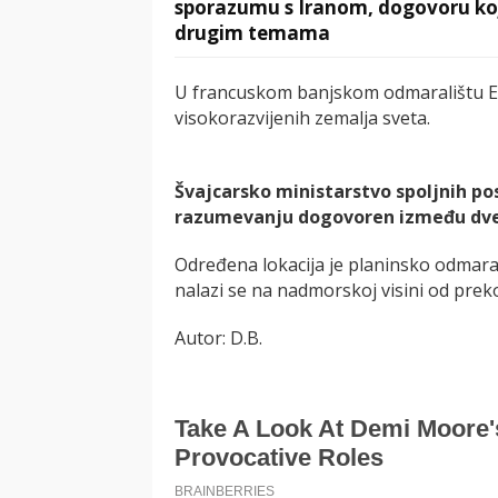
sporazumu s Iranom, dogovoru koji
drugim temama
U francuskom banjskom odmaralištu Evi
visokorazvijenih zemalja sveta.
Švajcarsko ministarstvo spoljnih p
razumevanju dogovoren između dve z
Određena lokacija je planinsko odmaral
nalazi se na nadmorskoj visini od prek
Autor: D.B.