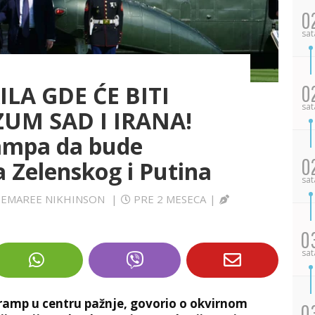
0
sat
LA GDE ĆE BITI
0
sat
UM SAD I IRANA!
ampa da bude
0
 Zelenskog i Putina
sat
A DEMAREE NIKHINSON
|
PRE 2 MESECA
|
0
sat
ramp u centru pažnje, govorio o okvirnom
0