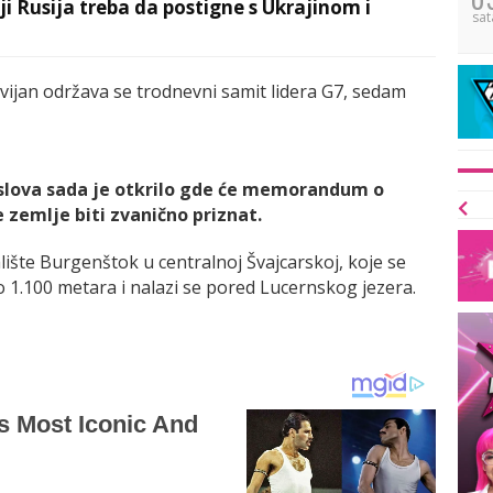
 Rusija treba da postigne s Ukrajinom i
sat
jan održava se trodnevni samit lidera G7, sedam
oslova sada je otkrilo gde će memorandum o
emlje biti zvanično priznat.
ište Burgenštok u centralnoj Švajcarskoj, koje se
o 1.100 metara i nalazi se pored Lucernskog jezera.