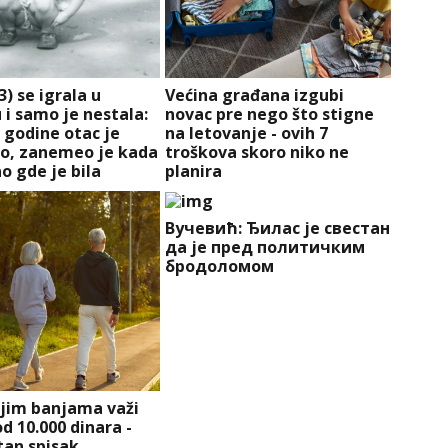
3) se igrala u
Većina građana izgubi
 i samo je nestala:
novac pre nego što stigne
 godine otac je
na letovanje - ovih 7
o, zanemeo je kada
troškova skoro niko ne
o gde je bila
planira
Вучевић: Ђилас је свестан
да је пред политичким
бродоломом
ojim banjama važi
d 10.000 dinara -
an spisak