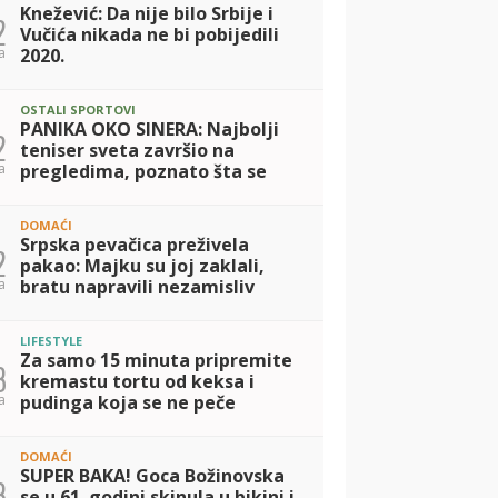
Knežević: Da nije bilo Srbije i
2
Vučića nikada ne bi pobijedili
a
2020.
OSTALI SPORTOVI
PANIKA OKO SINERA: Najbolji
2
teniser sveta završio na
a
pregledima, poznato šta se
dešava
DOMAĆI
Srpska pevačica preživela
2
pakao: Majku su joj zaklali,
a
bratu napravili nezamisliv
zločin, a nju su do 15. godine
odgajali kao dečaka! Danas
LIFESTYLE
ima samo j
Za samo 15 minuta pripremite
3
kremastu tortu od keksa i
a
pudinga koja se ne peče
DOMAĆI
SUPER BAKA! Goca Božinovska
3
se u 61. godini skinula u bikini i