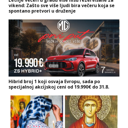
Letnje večeri u gradu više nisu rezervisane za
vikend: Zašto sve više ljudi bira večeru koja se
spontano pretvori u druženje
Hibrid broj 1 koji osvaja Evropu, sada po
specijalnoj akcijskoj ceni od 19.990€ do 31.8.