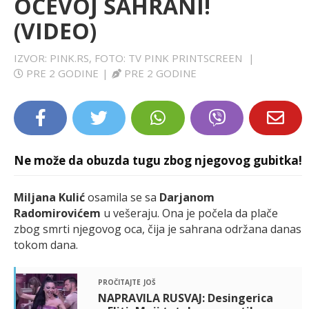
OČEVOJ SAHRANI!
LIFESTYLE
(VIDEO)
EXTRA
IZVOR: PINK.RS, FOTO: TV PINK PRINTSCREEN
|
PRE 2 GODINE
|
PRE 2 GODINE
Ne može da obuzda tugu zbog njegovog gubitka!
Miljana Kulić
osamila se sa
Darjanom
Radomirovićem
u vešeraju. Ona je počela da plače
zbog smrti njegovog oca, čija je sahrana održana danas
tokom dana.
pročitajte još
NAPRAVILA RUSVAJ: Desingerica