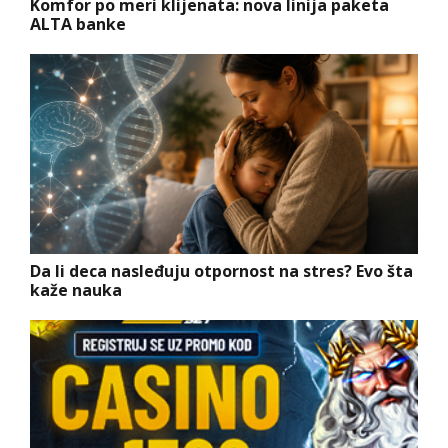
Komfor po meri klijenata: nova linija paketa
ALTA banke
Da li deca nasleđuju otpornost na stres? Evo šta
kaže nauka