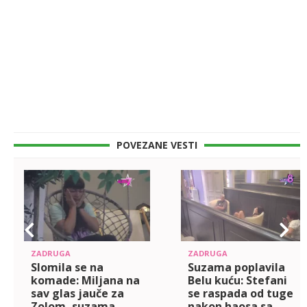
POVEZANE VESTI
ZADRUGA
ZADRUGA
Slomila se na
Suzama poplavila
komade: Miljana na
Belu kuću: Stefani
sav glas jauče za
se raspada od tuge
Zolom, suzama
nakon haosa sa