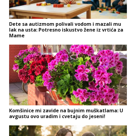
Dete sa autizmom polivali vodom i mazali mu
lak na usta: Potresno iskustvo žene iz vrtića za
Mame
Komšinice mi zavide na bujnim muškatlama: U
avgustu ovo uradim i cvetaju do jeseni!