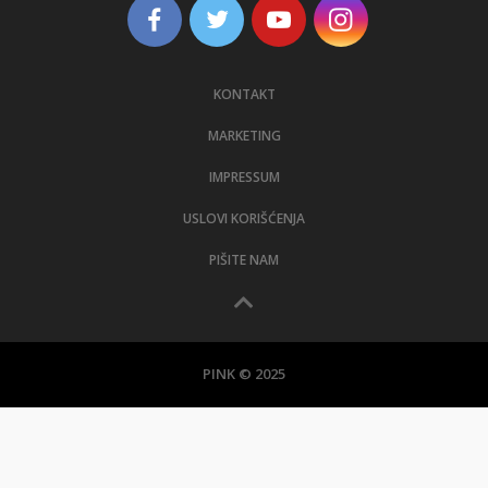
KONTAKT
MARKETING
IMPRESSUM
USLOVI KORIŠĆENJA
PIŠITE NAM
PINK © 2025