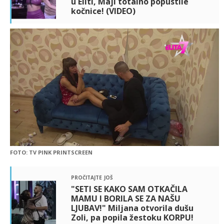
u Eliti, Maji totalno popustile
kočnice! (VIDEO)
FOTO: TV PINK PRINTSCREEN
pročitajte još
"SETI SE KAKO SAM OTKAČILA
MAMU I BORILA SE ZA NAŠU
LJUBAV!" Miljana otvorila dušu
Zoli, pa popila žestoku KORPU!