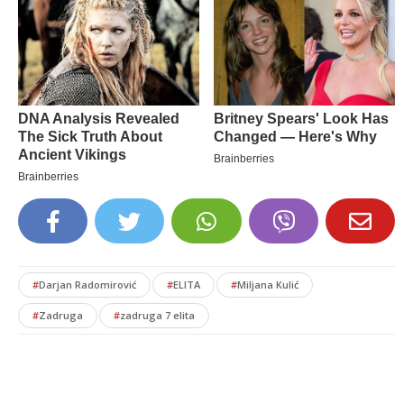
#
Darjan Radomirović
#
ELITA
#
Miljana Kulić
#
Zadruga
#
zadruga 7 elita