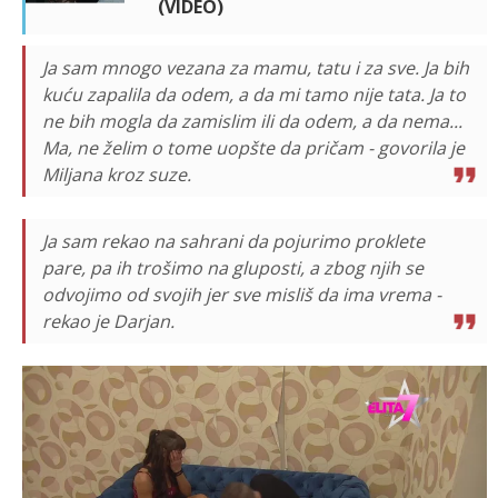
(VIDEO)
Ja sam mnogo vezana za mamu, tatu i za sve. Ja bih
kuću zapalila da odem, a da mi tamo nije tata. Ja to
ne bih mogla da zamislim ili da odem, a da nema...
Ma, ne želim o tome uopšte da pričam - govorila je
Miljana kroz suze.
Ja sam rekao na sahrani da pojurimo proklete
pare, pa ih trošimo na gluposti, a zbog njih se
odvojimo od svojih jer sve misliš da ima vrema -
rekao je Darjan.