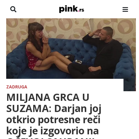
NASLOVNA
VESTI
ZADRUGA
SHOWBIZ
HRONIKA
ZADRUGA
MILJANA GRCA U
FARMERI
SUZAMA: Darjan joj
otkrio potresne reči
TV
koje je izgovorio na
SPORT