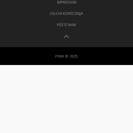
IMPRESSUM
USLOVI KORIŠĆENJA
PIŠITE NAM
PINK © 2025