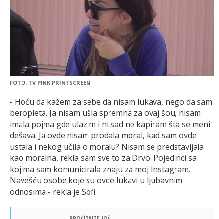
FOTO: TV PINK PRINTSCREEN
- Hoću da kažem za sebe da nisam lukava, nego da sam
beropleta. Ja nisam ušla spremna za ovaj šou, nisam
imala pojma gde ulazim i ni sad ne kapiram šta se meni
dešava. Ja ovde nisam prodala moral, kad sam ovde
ustala i nekog učila o moralu? Nisam se predstavljala
kao moralna, rekla sam sve to za Drvo. Pojedinci sa
kojima sam komunicirala znaju za moj Instagram.
Navešću osobe koje su ovde lukavi u ljubavnim
odnosima - rekla je Sofi.
pročitajte još