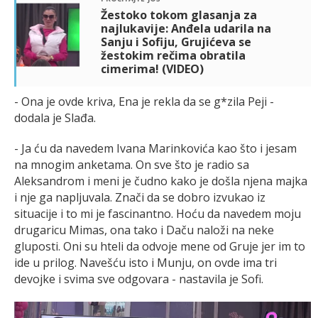
Žestoko tokom glasanja za
najlukavije: Anđela udarila na
Sanju i Sofiju, Grujićeva se
žestokim rečima obratila
cimerima! (VIDEO)
- Ona je ovde kriva, Ena je rekla da se g*zila Peji -
dodala je Slađa.
- Ja ću da navedem Ivana Marinkovića kao što i jesam
na mnogim anketama. On sve što je radio sa
Aleksandrom i meni je čudno kako je došla njena majka
i nje ga napljuvala. Znači da se dobro izvukao iz
situacije i to mi je fascinantno. Hoću da navedem moju
drugaricu Mimas, ona tako i Daču naloži na neke
gluposti. Oni su hteli da odvoje mene od Gruje jer im to
ide u prilog. Navešću isto i Munju, on ovde ima tri
devojke i svima sve odgovara - nastavila je Sofi.