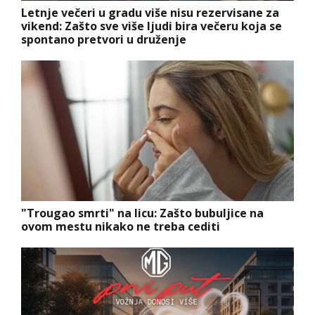
Letnje večeri u gradu više nisu rezervisane za
vikend: Zašto sve više ljudi bira večeru koja se
spontano pretvori u druženje
"Trougao smrti" na licu: Zašto bubuljice na
ovom mestu nikako ne treba cediti