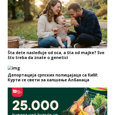
Šta dete nasleđuje od oca, a šta od majke? Sve
što treba da znate o genetici
Депортација српских полицајаца са КиМ:
Курти се свети за хапшење Албанаца