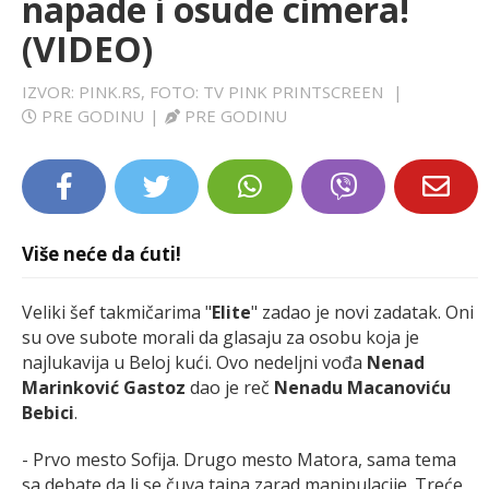
napade i osude cimera!
LIFESTYLE
(VIDEO)
EXTRA
IZVOR: PINK.RS, FOTO: TV PINK PRINTSCREEN
|
PRE GODINU
|
PRE GODINU
Više neće da ćuti!
Veliki šef takmičarima "
Elite
" zadao je novi zadatak. Oni
su ove subote morali da glasaju za osobu koja je
najlukavija u Beloj kući. Ovo nedeljni vođa
Nenad
Marinković Gastoz
dao je reč
Nenadu Macanoviću
Bebici
.
- Prvo mesto Sofija. Drugo mesto Matora, sama tema
sa debate da li se čuva tajna zarad manipulacije. Treće