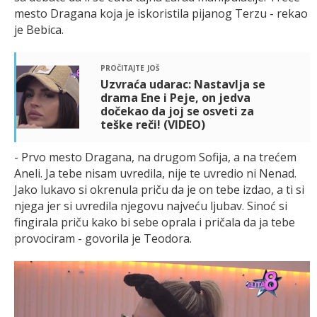
mesto Dragana koja je iskoristila pijanog Terzu - rekao
je Bebica.
pročitajte još
Uzvraća udarac: Nastavlja se
drama Ene i Peje, on jedva
dočekao da joj se osveti za
teške reči! (VIDEO)
- Prvo mesto Dragana, na drugom Sofija, a na trećem
Aneli. Ja tebe nisam uvredila, nije te uvredio ni Nenad.
Jako lukavo si okrenula priču da je on tebe izdao, a ti si
njega jer si uvredila njegovu najveću ljubav. Sinoć si
fingirala priču kako bi sebe oprala i pričala da ja tebe
provociram - govorila je Teodora.