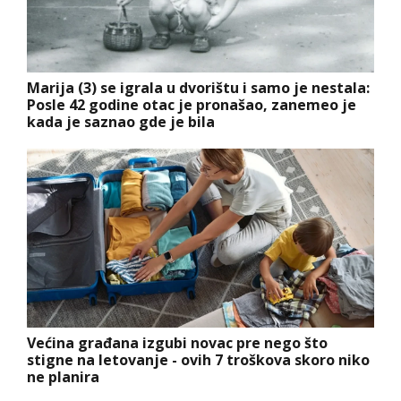
Marija (3) se igrala u dvorištu i samo je nestala:
Posle 42 godine otac je pronašao, zanemeo je
kada je saznao gde je bila
Većina građana izgubi novac pre nego što
stigne na letovanje - ovih 7 troškova skoro niko
ne planira