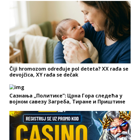
Čiji hromozom određuje pol deteta? XX rađa se
devojčica, XY rađa se dečak
Сазнања „Политике”: Црна Гора следећа у
војном савезу Загреба, Тиране и Приштине