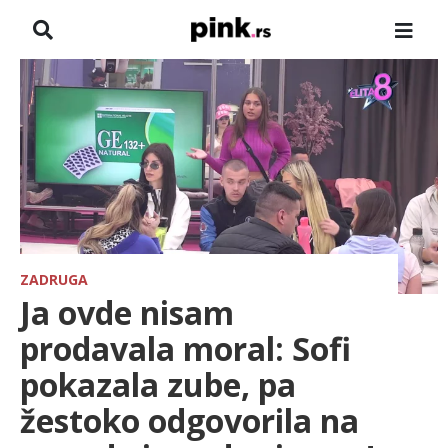
NASLOVNA
VESTI
ZADRUGA
SHOWBIZ
HRONIKA
ZADRUGA
Ja ovde nisam
FARMERI
prodavala moral: Sofi
pokazala zube, pa
TV
žestoko odgovorila na
SPORT