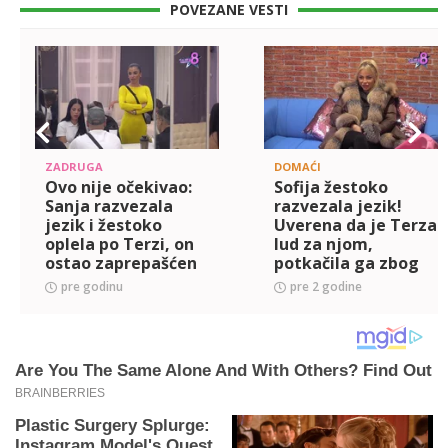
POVEZANE VESTI
ZADRUGA
DOMAĆI
Ovo nije očekivao:
Sofija žestoko
Sanja razvezala
razvezala jezik!
jezik i žestoko
Uverena da je Terza
oplela po Terzi, on
lud za njom,
ostao zaprepašćen
potkačila ga zbog
zbog njenog
odluke da ispoštuje
pre godinu
pre 2 godine
blaćenja! (VIDEO)
trudnu Milicu: Kao
da sam je ja
prevarila... (V