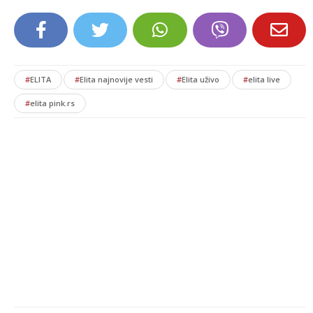
#
ELITA
#
Elita najnovije vesti
#
Elita uživo
#
elita live
#
elita pink.rs